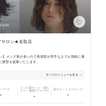
徒歩3分
アサロン★名取店
る♪】メンズ客が多いので美容院が苦手な人でも気軽に通
た髪型を提案いたします。
すべてのメニューを見る
メンズ眉カット・眉カ
ズパーマ
顔そり・シェービング
ラー・脱色(ブリーチ)
-
-
-