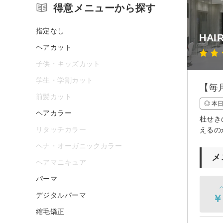
得意メニューから探す
指定なし
HAI
ヘアカット
子供・キッズカット
学生・学割カット
【毎
前髪カット
◎ 本
ヘアカラー
杜せき
リタッチカラー
えるの
ヘナ・オーガニックカラー
メ
ヘアマニキュア
パーマ
デジタルパーマ
￥
縮毛矯正