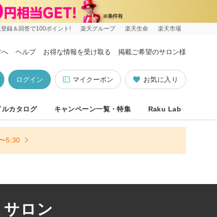
登録＆回答で100ポイント!
楽天グループ
楽天生命
楽天市場
方へ
ヘルプ
お得な情報を受け取る
掲載ご希望のサロン様
ログイン
マイクーポン
お気に入り
イルカタログ
キャンペーン一覧・特集
Raku Lab
5:30
トサロン