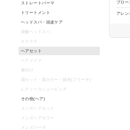
ブロー
ストレートパーマ
トリートメント
アレン
ヘッドスパ・頭皮ケア
炭酸ヘッドスパ
エクステ
ヘアセット
ヘアメイク
着付け
眉カット・眉カラー・脱色(ブリーチ)
レディースシェービング
その他(ヘア)
メンズヘアカット
メンズヘアカラー
メンズパーマ