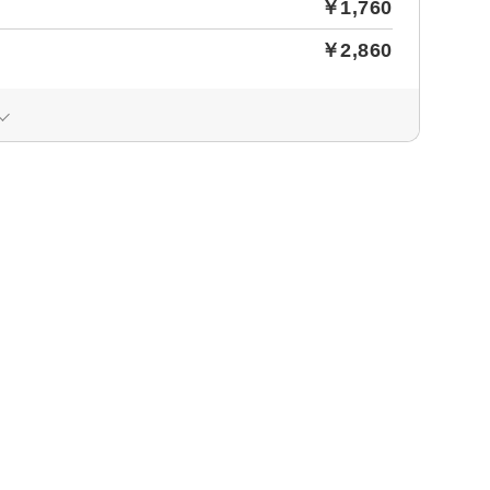
￥1,760
￥2,860