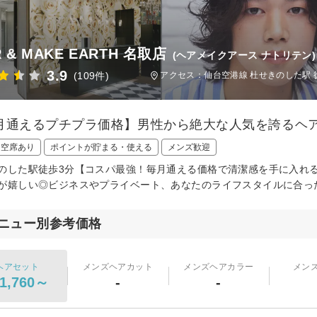
R & MAKE EARTH 名取店
(ヘアメイクアース ナトリテン)
3.9
(109件)
アクセス：仙台空港線 杜せきのした駅 
月通えるプチプラ価格】男性から絶大な人気を誇るヘ
日空席あり
ポイントが貯まる・使える
メンズ歓迎
のした駅徒歩3分【コスパ最強！毎月通える価格で清潔感を手に入れ
が嬉しい◎ビジネスやプライベート、あなたのライフスタイルに合っ
ニュー別参考価格
ヘアセット
メンズヘアカット
メンズヘアカラー
メン
1,760～
-
-