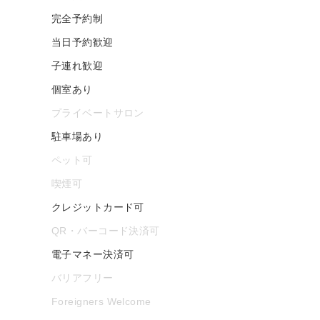
完全予約制
当日予約歓迎
子連れ歓迎
個室あり
プライベートサロン
駐車場あり
ペット可
喫煙可
クレジットカード可
QR・バーコード決済可
電子マネー決済可
バリアフリー
Foreigners Welcome