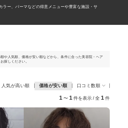
アカラー、パーマなどの得意メニューや豊富な施設・サ
め順や人気順、価格が安い順などから、条件に合った美容院・ヘア
をお探しください。
人気が高い順
価格が安い順
口コミ数順
1
1
1
〜
件を表示 / 全
件