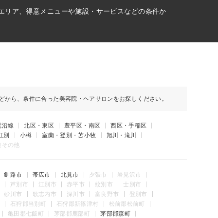
のエリア、得意メニューや施設・サービスなどの条件か
どから、条件に合った美容院・ヘアサロンをお探しください。
電沿線
北区・東区
豊平区・南区
西区・手稲区
江別
小樽
室蘭・登別・苫小牧
旭川・滝川
道その他
釧路市
帯広市
北見市
夕張市
岩見沢市
芦別市
江別市
赤平市
紋別市
士別市
砂川市
歌志内市
深川市
富良野市
登別市
石狩郡当別町
石狩郡新篠津村
松前郡松前町
亀田郡七飯町
茅部郡鹿部町
茅部郡森町