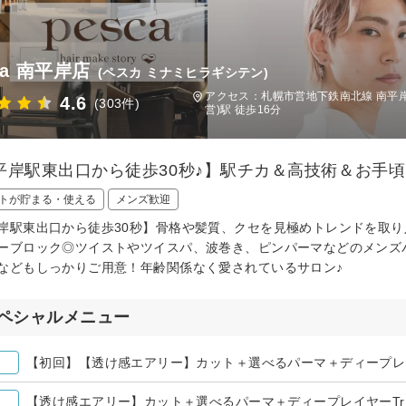
ca 南平岸店
(ペスカ ミナミヒラギシテン)
アクセス：札幌市営地下鉄南北線 南平岸
4.6
(303件)
営)駅 徒歩16分
平岸駅東出口から徒歩30秒♪】駅チカ＆高技術＆お手
トが貯まる・使える
メンズ歓迎
岸駅東出口から徒歩30秒】骨格や髪質、クセを見極めトレンドを取り
ーブロック◎ツイストやツイスパ、波巻き、ピンパーマなどのメンズ
などもしっかりご用意！年齢関係なく愛されているサロン♪
ペシャルメニュー
【初回】【透け感エアリー】カット＋選べるパーマ＋ディープレ
【透け感エアリー】カット＋選べるパーマ＋ディープレイヤーTr