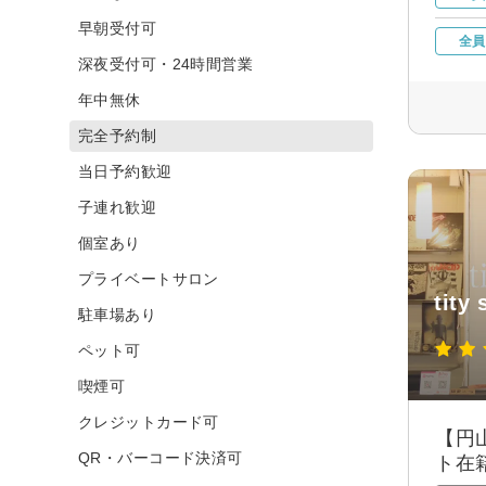
早朝受付可
全員
深夜受付可・24時間営業
年中無休
完全予約制
当日予約歓迎
子連れ歓迎
個室あり
プライベートサロン
tity
駐車場あり
ペット可
喫煙可
クレジットカード可
【円
QR・バーコード決済可
ト在