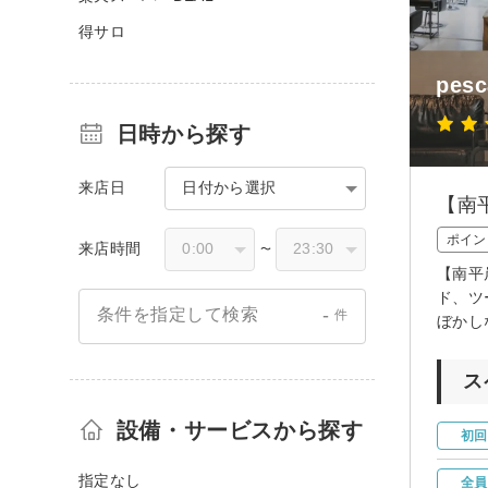
得サロ
pes
日時から探す
来店日
日付から選択
【南
ポイン
来店時間
〜
【南平
ド、ツ
-
条件を指定して検索
件
ぼかし
ス
設備・サービスから探す
初回
指定なし
全員