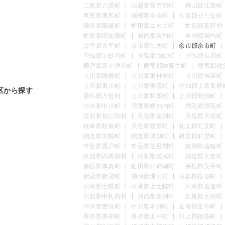
二海郡八雲町
山越郡長万部町
檜山郡江差町
奥尻郡奥尻町
瀬棚郡今金町
久遠郡せたな町
磯谷郡蘭越町
虻田郡ニセコ町
虻田郡真狩村
虻田郡倶知安町
岩内郡共和町
岩内郡岩内町
古平郡古平町
余市郡仁木町
余市郡余市町
空知郡上砂川町
夕張郡由仁町
夕張郡長沼町
樺戸郡新十津川町
雨竜郡妹背牛町
雨竜郡秩
上川郡鷹栖町
上川郡東神楽町
上川郡当麻町
上川郡東川町
上川郡美瑛町
空知郡上富良野
区から探す
勇払郡占冠村
上川郡和寒町
上川郡剣淵町
中川郡中川町
雨竜郡幌加内町
増毛郡増毛町
苫前郡初山別村
天塩郡遠別町
天塩郡天塩町
枝幸郡枝幸町
天塩郡豊富町
礼文郡礼文町
網走郡美幌町
網走郡津別町
斜里郡斜里町
常呂郡置戸町
常呂郡佐呂間町
紋別郡遠軽町
紋別郡西興部村
紋別郡雄武町
網走郡大空町
勇払郡厚真町
虻田郡洞爺湖町
勇払郡安平町
新冠郡新冠町
浦河郡浦河町
様似郡様似町
河東郡士幌町
河東郡上士幌町
河東郡鹿追町
河西郡中札内村
河西郡更別村
広尾郡大樹町
中川郡豊頃町
中川郡本別町
足寄郡足寄町
厚岸郡厚岸町
厚岸郡浜中町
川上郡標茶町