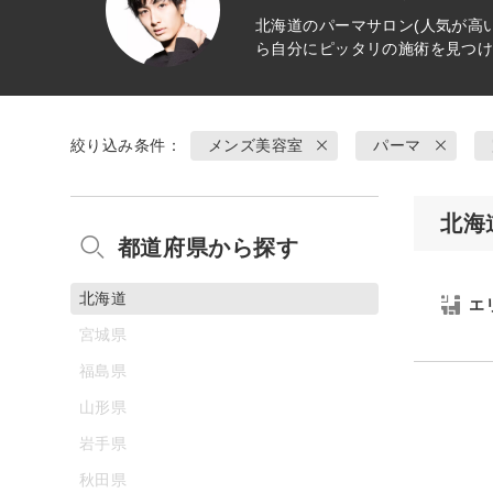
北海道の
パーマ
サロン(人気が高
ら自分にピッタリの施術を見つ
絞り込み条件：
メンズ美容室
パーマ
北海
都道府県から探す
北海道
エ
宮城県
福島県
山形県
岩手県
秋田県