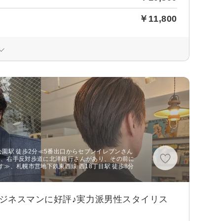
￥11,800
公園駅 徒歩2分≪5番出口からセブンイレブンさん
と、右手反対歩道に北洋銀行さんがあり、その前に
≫、札幌市営地下鉄東西線 西18丁目駅 徒歩8分
ジネスマンに好評♪実力派男性スタイリス