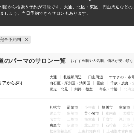
い順)から検索＆予約が可能です。大通、北区・東区、円山周辺など
けましょう。当日予約できるサロンもあります。
完全予約制
道のパーマのサロン一覧
おすすめ順や人気順、価格が安い順な
大通
札幌駅周辺
円山周辺
すすきの・市
リアから探す
白石区・厚別区・清田区
函館
千歳・恵庭・
網走・北見
釧路・根室
帯広・十勝
北海
札幌市
函館市
小樽市
旭川市
室蘭市
網走市
留萌市
苫小牧市
稚内市
美唄市
名寄市
三笠市
根室市
千歳市
滝川市
恵庭市
伊達市
北広島市
石狩市
北斗市
松前郡福島町
上磯郡知内町
上磯郡木古内町