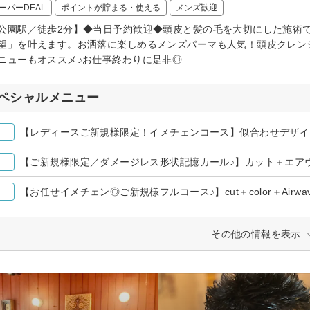
ーパーDEAL
ポイントが貯まる・使える
メンズ歓迎
公園駅／徒歩2分】◆当日予約歓迎◆頭皮と髪の毛を大切にした施術で人気の
望」を叶えます。お洒落に楽しめるメンズパーマも人気！頭皮クレンジ
ニューもオススメ♪お仕事終わりに是非◎
ペシャルメニュー
【レディースご新規様限定！イメチェンコース】似合わせデザインパ
【ご新規様限定／ダメージレス形状記憶カール♪】カット＋エアウェーブ
【お任せイメチェン◎ご新規様フルコース♪】cut＋color＋Airwave＋
その他の情報を表示