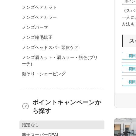
ポイン
メンズヘアカット
《スパ
メンズヘアカラー
一人に
方法も
メンズパーマ
メンズ縮毛矯正
ス
メンズヘッドスパ・頭皮ケア
初回
メンズ眉カット・眉カラー・脱色(ブリ
ーチ)
初回
顔そり・シェービング
初回
ポイントキャンペーンか
ら探す
指定なし
楽天スーパーDEAL