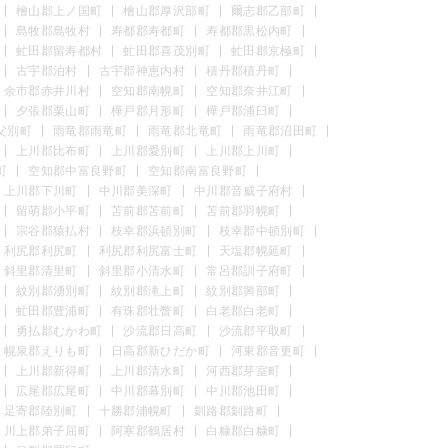
檜山郡上ノ国町
檜山郡厚沢部町
爾志郡乙部町
島牧郡島牧村
寿都郡寿都町
寿都郡黒松内町
虻田郡留寿都村
虻田郡喜茂別町
虻田郡京極町
古宇郡泊村
古宇郡神恵内村
積丹郡積丹町
余市郡赤井川村
空知郡南幌町
空知郡奈井江町
夕張郡栗山町
樺戸郡月形町
樺戸郡浦臼町
父別町
雨竜郡雨竜町
雨竜郡北竜町
雨竜郡沼田町
上川郡比布町
上川郡愛別町
上川郡上川町
町
空知郡中富良野町
空知郡南富良野町
上川郡下川町
中川郡美深町
中川郡音威子府村
留萌郡小平町
苫前郡苫前町
苫前郡羽幌町
宗谷郡猿払村
枝幸郡浜頓別町
枝幸郡中頓別町
利尻郡利尻町
利尻郡利尻富士町
天塩郡幌延町
斜里郡清里町
斜里郡小清水町
常呂郡訓子府町
紋別郡湧別町
紋別郡滝上町
紋別郡興部町
虻田郡豊浦町
有珠郡壮瞥町
白老郡白老町
勇払郡むかわ町
沙流郡日高町
沙流郡平取町
幌泉郡えりも町
日高郡新ひだか町
河東郡音更町
上川郡新得町
上川郡清水町
河西郡芽室町
広尾郡広尾町
中川郡幕別町
中川郡池田町
足寄郡陸別町
十勝郡浦幌町
釧路郡釧路町
川上郡弟子屈町
阿寒郡鶴居村
白糠郡白糠町