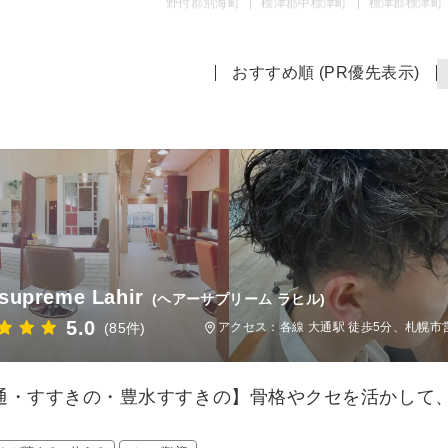
野付郡別海町
標津郡中標津町
標津郡標津町
おすすめ順 (PR優先表示)
 supreme Lahir
(ヘアーサプリーム ラヒル)
5.0
(85件)
アクセス：各線 大通駅 徒歩5分、札幌市
通・すすきの・豊水すすきの】骨格やクセを活かして