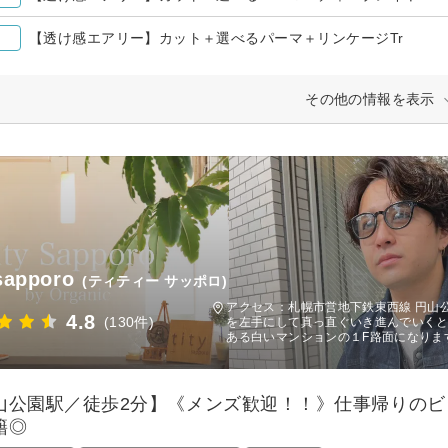
【透け感エアリー】カット＋選べるパーマ＋リンケージTr
その他の情報を表示
 sapporo
(ティティー サッポロ)
アクセス：札幌市営地下鉄東西線 円山
4.8
(130件)
を左手にして真っ直ぐいき進んでいく
ある白いマンションの１F路面になります
山公園駅／徒歩2分】《メンズ歓迎！！》仕事帰りのビ
籍◎