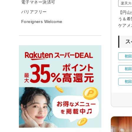
電子マネー決済可
楽天ス
バリアフリー
【円山
う＆希
Foreigners Welcome
ケアメ
ス
初回
初回
初回