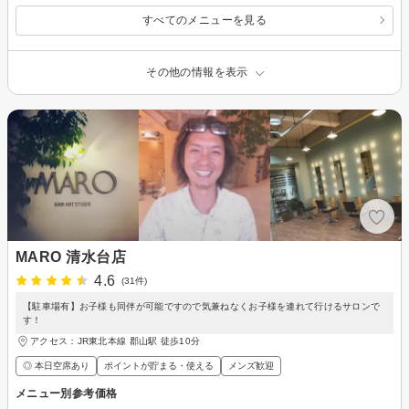
すべてのメニューを見る
その他の情報を表示
MARO 清水台店
4.6
(31件)
【駐車場有】お子様も同伴が可能ですので気兼ねなくお子様を連れて行けるサロンで
す！
アクセス：JR東北本線 郡山駅 徒歩10分
◎ 本日空席あり
ポイントが貯まる・使える
メンズ歓迎
メニュー別参考価格