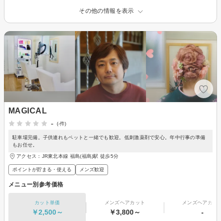
その他の情報を表示
MAGICAL
-
(-件)
駐車場完備。子供連れもペットと一緒でも歓迎。低刺激薬剤で安心。年中行事の準備
もお任せ。
アクセス：JR東北本線 福島(福島)駅 徒歩5分
ポイントが貯まる・使える
メンズ歓迎
メニュー別参考価格
カット単価
メンズヘアカット
メンズヘアカラ
￥2,500～
￥3,800～
-