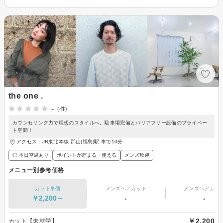
the one .
-
(-件)
カウンセリング力で理想のスタイルへ。駐車場完備とバリアフリー設備のプライベー
ト空間！
アクセス：JR東北本線 郡山(福島)駅 車で10分
◎ 本日空席あり
ポイントが貯まる・使える
メンズ歓迎
メニュー別参考価格
カット単価
メンズヘアカット
メンズヘアカラ
￥2,200～
-
-
￥2,200
カット【未就学】