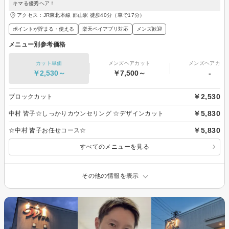
キマる優秀ヘア！
アクセス：JR東北本線 郡山駅 徒歩40分（車で17分）
ポイントが貯まる・使える
楽天ペイアプリ対応
メンズ歓迎
メニュー別参考価格
カット単価
メンズヘアカット
メンズヘアカラ
￥2,530～
￥7,500～
-
￥2,530
ブロックカット
￥5,830
中村 皆子☆しっかりカウンセリング ☆デザインカット
￥5,830
☆中村 皆子お任せコース☆
すべてのメニューを見る
その他の情報を表示