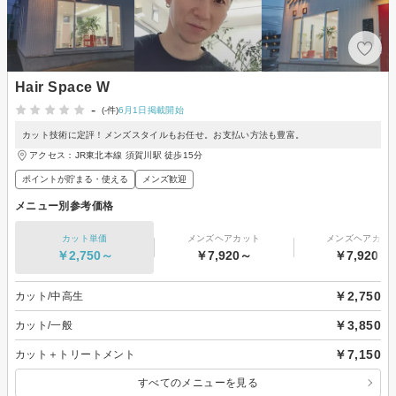
Hair Space W
-
(-件)
6月1日掲載開始
カット技術に定評！メンズスタイルもお任せ。お支払い方法も豊富。
アクセス：JR東北本線 須賀川駅 徒歩15分
ポイントが貯まる・使える
メンズ歓迎
メニュー別参考価格
カット単価
メンズヘアカット
メンズヘアカラ
￥2,750～
￥7,920～
￥7,920～
￥2,750
カット/中高生
￥3,850
カット/一般
￥7,150
カット＋トリートメント
すべてのメニューを見る