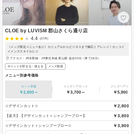
CLOE by LUVISM 郡山さくら通り店
4.4
(37件)
《メンズ限定メニューあり》カジュアルからビジネスまで幅広くアレンジ！カッコイ
イメンズスタイルに☆
アクセス：JR水郡線・JR東北本線 郡山駅 徒歩30分（車で18分）
ポイントが貯まる・使える
メンズ歓迎
メニュー別参考価格
カット単価
メンズヘアカット
メンズヘアカラ
￥2,800～
￥3,700～
￥5,900～
￥2,800
☆デザインカット☆
￥3,800
【楽天】【デザインカット＋シャンプーブロー】
￥3,800
☆デザインカット＋シャンプーブロー☆