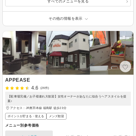
すべてのメニューを見る
その他の情報を表示
APPEASE
4.6
(26件)
【駐車場完備／お子様連れ大歓迎】女性オーナーがあなたに似合うヘアスタイルを提
案♪
アクセス：JR奥羽本線 福島駅 徒歩23分
ポイントが貯まる・使える
メンズ歓迎
メニュー別参考価格