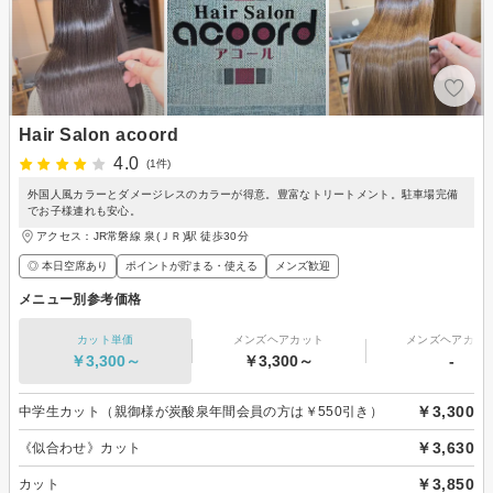
Hair Salon acoord
4.0
(1件)
外国人風カラーとダメージレスのカラーが得意。豊富なトリートメント。駐車場完備
でお子様連れも安心。
アクセス：JR常磐線 泉(ＪＲ)駅 徒歩30分
◎ 本日空席あり
ポイントが貯まる・使える
メンズ歓迎
メニュー別参考価格
カット単価
メンズヘアカット
メンズヘアカラ
￥3,300～
￥3,300～
-
￥3,300
中学生カット（親御様が炭酸泉年間会員の方は￥550引き）
￥3,630
《似合わせ》カット
￥3,850
カット