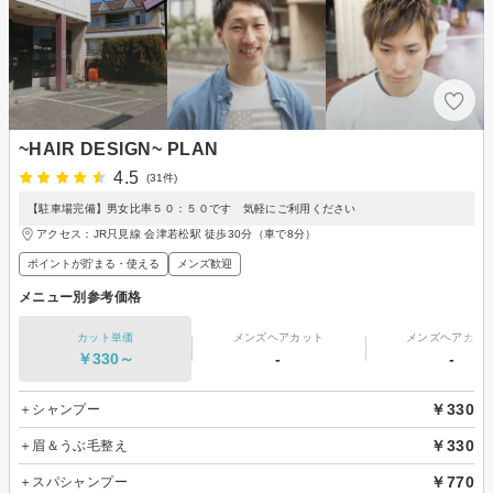
~HAIR DESIGN~ PLAN
4.5
(31件)
【駐車場完備】男女比率５０：５０です 気軽にご利用ください
アクセス：JR只見線 会津若松駅 徒歩30分（車で8分）
ポイントが貯まる・使える
メンズ歓迎
メニュー別参考価格
カット単価
メンズヘアカット
メンズヘアカラ
￥330～
-
-
￥330
＋シャンプー
￥330
＋眉＆うぶ毛整え
￥770
＋スパシャンプー