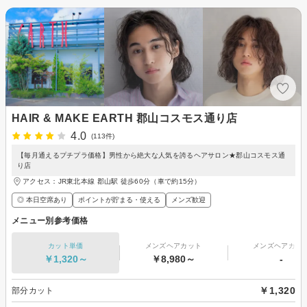
HAIR & MAKE EARTH 郡山コスモス通り店
4.0
(113件)
【毎月通えるプチプラ価格】男性から絶大な人気を誇るヘアサロン★郡山コスモス通
り店
アクセス：JR東北本線 郡山駅 徒歩60分（車で約15分）
◎ 本日空席あり
ポイントが貯まる・使える
メンズ歓迎
メニュー別参考価格
カット単価
メンズヘアカット
メンズヘアカラ
￥1,320～
￥8,980～
-
￥1,320
部分カット