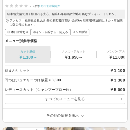
-
(-件)
6月3日掲載開始
駐車場完備でお子様連れも安心。幅広い年齢層に対応可能なプライベートサロン。
アクセス：福島交通飯坂線 美術館図書館前駅 徒歩5分 駐車場/店舗前に３台・店舗裏
に数台停めれます。
◎ 本日空席あり
ポイントが貯まる・使える
メンズ歓迎
メニュー別参考価格
カット単価
メンズヘアカット
メンズヘアカラ
￥1,100～
￥1,650～
￥11,000～
￥1,100
顔まわりカット
￥3,300
耳つぼジュエリーつけ放題￥3,300
￥5,000
レディースカット（シャンプーブロー込）
すべてのメニューを見る
その他の情報を表示