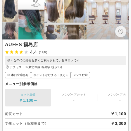
AUFES 福島店
4.4
(41件)
様々な年代の男性も多くご利用されているサロンです
アクセス：JR東北本線 福島駅 徒歩1分
◎ 本日空席あり
ポイントが貯まる・使える
メンズ歓迎
メニュー別参考価格
カット単価
メンズヘアカット
メンズヘアカラ
￥1,100～
-
-
￥1,100
前髪カット
￥3,300
学生カット（高校生まで）