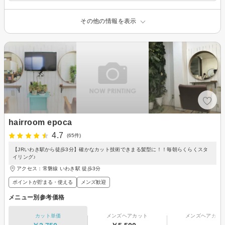
その他の情報を表示
hairroom epoca
4.7
(65件)
【JRいわき駅から徒歩3分】確かなカット技術できまる髪型に！！毎朝らくらくスタ
イリング♪
アクセス：常磐線 いわき駅 徒歩3分
ポイントが貯まる・使える
メンズ歓迎
メニュー別参考価格
カット単価
メンズヘアカット
メンズヘアカラ