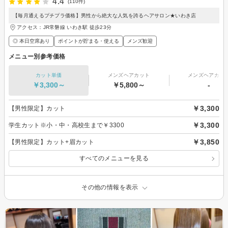
4.4
(110件)
【毎月通えるプチプラ価格】男性から絶大な人気を誇るヘアサロン★いわき店
アクセス：JR常磐線 いわき駅 徒歩23分
◎ 本日空席あり
ポイントが貯まる・使える
メンズ歓迎
メニュー別参考価格
カット単価
メンズヘアカット
メンズヘアカラ
￥3,300～
￥5,800～
-
￥3,300
【男性限定】カット
￥3,300
学生カット※小・中・高校生まで￥3300
￥3,850
【男性限定】カット+眉カット
すべてのメニューを見る
その他の情報を表示