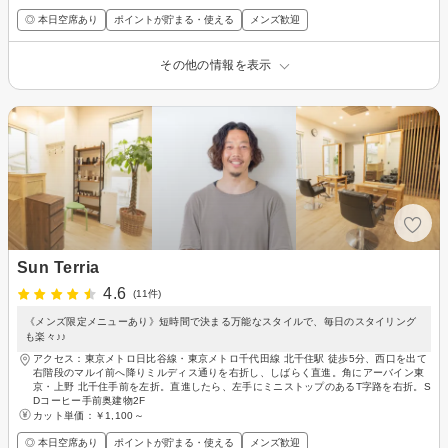
◎ 本日空席あり
ポイントが貯まる・使える
メンズ歓迎
その他の情報を表示
Sun Terria
4.6
(11件)
《メンズ限定メニューあり》短時間で決まる万能なスタイルで、毎日のスタイリング
も楽々♪♪
アクセス：東京メトロ日比谷線・東京メトロ千代田線 北千住駅 徒歩5分、西口を出て
右階段のマルイ前へ降りミルディス通りを右折し、しばらく直進。角にアーバイン東
京・上野 北千住手前を左折。直進したら、左手にミニストップのあるT字路を右折。S
Dコーヒー手前奥建物2F
カット単価：
￥1,100～
◎ 本日空席あり
ポイントが貯まる・使える
メンズ歓迎