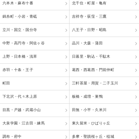
六本木・麻布十番
北千住・町屋・亀有
錦糸町・小岩・青砥
吉祥寺・荻窪・三鷹
立川・国立・国分寺
八王子・日野・昭島
中野・高円寺・阿佐ヶ谷
品川・大森・蒲田
上野・日本橋・浅草
日暮里・駒込・千駄木
赤羽・十条・王子
葛西・西葛西・門前仲町
町田
三軒茶屋・用賀・二子玉川
下北沢・代々木上原
板橋・成増・巣鴨
目黒・戸越・武蔵小山
田無・小平・久米川
大泉学園・江古田・練馬
東久留米・ひばりヶ丘
調布・府中
多摩・聖蹟桜ヶ丘・稲城