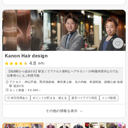
Kanon Hair design
4.8
(8件)
【池袋駅から徒歩2分】駅近くでアクセス便利なヘアサロン！20時最終受付なのでお
仕事帰りにもご利用可能
アクセス：JR山手線、西武池袋線、東武東上線、丸の内線、有楽町線、副都心線 池袋
駅 徒歩2分
カット単価：
￥5,500～
◎ 本日空席あり
ポイントが貯まる・使える
楽天ペイアプリ対応
メンズ歓迎
その他の情報を表示