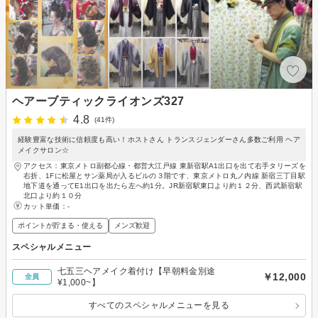
ヘアーブティックライオンズ327
4.8
(41件)
経験豊富な技術に信頼度も高い！ホストさん トランスジェンダーさん多数ご利用 ヘア
メイクサロン☆
アクセス：東京メトロ副都心線・都営大江戸線 東新宿駅A1出口を出て右手タリーズを
右折、1Fに松屋とサン薬局が入るビルの３階です、東京メトロ丸ノ内線 新宿三丁目駅
地下道を通ってE1出口を出たら左へ約1分。JR新宿駅東口より約１２分、西武新宿駅
北口より約１０分
カット単価：
-
ポイントが貯まる・使える
メンズ歓迎
スペシャルメニュー
七五三ヘアメイク着付け【早朝料金別途
￥12,000
全員
¥1,000~】
すべてのスペシャルメニューを見る