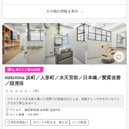
その他の情報を表示
milunina 浜町／人形町／水天宮前／日本橋／髪質改善
／頭浸浴
-
(-件)
リラックスできる落ち着いた空間での至福のひととき。頭皮チェックやカウンセリン
グでの丁寧なサポート。
アクセス：都営新宿線 浜町駅 徒歩5分
カット単価：
￥4,950～
◎ 本日空席あり
ポイントが貯まる・使える
メンズ歓迎