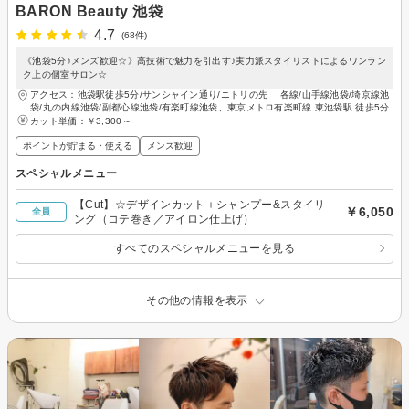
BARON Beauty 池袋
4.7
(68件)
《池袋5分♪メンズ歓迎☆》高技術で魅力を引出す♪実力派スタイリストによるワンラン
ク上の個室サロン☆
アクセス：池袋駅徒歩5分/サンシャイン通り/ニトリの先 各線/山手線池袋/埼京線池
袋/丸の内線池袋/副都心線池袋/有楽町線池袋、東京メトロ有楽町線 東池袋駅 徒歩5分
カット単価：
￥3,300～
ポイントが貯まる・使える
メンズ歓迎
スペシャルメニュー
【Cut】☆デザインカット＋シャンプー&スタイリ
￥6,050
全員
ング（コテ巻き／アイロン仕上げ）
すべてのスペシャルメニューを見る
その他の情報を表示