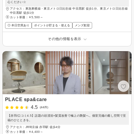
心ください☆
アクセス：東急東横線・東京メトロ日比谷線 中目黒駅 徒歩1分、東京メトロ日比谷線
中目黒駅 徒歩1分
カット単価：
￥5,500～
◎ 本日空席あり
ポイントが貯まる・使える
メンズ歓迎
その他の情報を表示
PLACE spa&care
4.5
(44件)
【赤羽/口コミ4.5】話題の頭浸浴×髪質改善で極上の艶髪へ。個室完備の癒し空間で至
福のひとときを。
アクセス：JR埼京線 赤羽駅 徒歩4分
カット単価：
￥4,400～