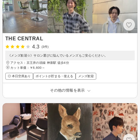
THE CENTRAL
4.3
(3件)
《メンズ歓迎☆》サロン選びに悩んでいるメンズもご安心ください。
アクセス：京王井の頭線 神泉駅 徒歩4分
カット単価：
￥6,600～
◎ 本日空席あり
ポイントが貯まる・使える
メンズ歓迎
その他の情報を表示