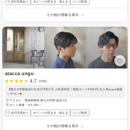
◎ 本日空席あり
ポイントが貯まる・使える
メンズ歓迎
その他の情報を表示
atacca ungu
4.7
(15件)
【都立大学駅徒歩1分/当日予約◎】人気系列店！初回カット5500円♪大人気aujua取扱
いサロン★
アクセス：東急東横線 都立大学駅 徒歩1分
カット単価：
￥5,500～
◎ 本日空席あり
ポイントが貯まる・使える
メンズ歓迎
その他の情報を表示