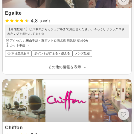
Egalite
4.8
(110件)
【男性歓迎☆】ビジネスからカジュアルまでお任せください。ゆっくりリラックスさ
れたい方お待ちしてます☆
アクセス：JR山手線・東京メトロ南北線 駒込駅 徒歩6分
カット単価：
-
◎ 本日空席あり
ポイントが貯まる・使える
メンズ歓迎
その他の情報を表示
Chiffon