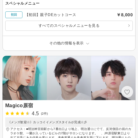
スペシャルメニュー
￥8,000
【初回】親子DEカットコース
初回
すべてのスペシャルメニューを見る
その他の情報を表示
Magico原宿
4.5
(2件)
《メンズ歓迎☆》カッコイイメンズスタイルが完成☆彡
アクセス：■明治神宮前駅から7番出口より地上、明治通りにでて、反対側目の前のカ
ラオケ館、一蘭が入っているビルの7階がサロンになります。 、JR原宿駅東口より
出て左手にある信号を渡ります。表参道通りを表参道方面に下ります。明治通りとの