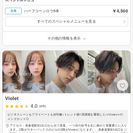
スペシャルメニュー
￥4,500
ハーフコーンロウ6本
全員
すべてのスペシャルメニューを見る
その他の情報を表示
Violet
4.0
(4件)
ビジネスシーンもプライベートも好印象♪トレンド感×清潔感を重視した≪Violet≫の
メンズカット◎
アクセス：表参道駅B1出口から出て直進、一つ目の信号を左に曲がり骨董通りに入り
ます。1階がスターバックスのビルの3階がVioletになります。、表参道駅B3出口をご