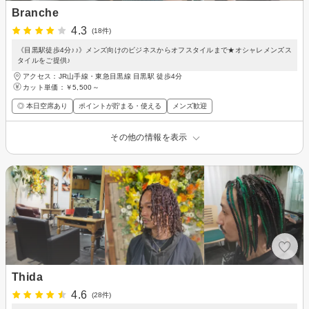
Branche
4.3
(18件)
《目黒駅徒歩4分♪♪》メンズ向けのビジネスからオフスタイルまで★オシャレメンズス
タイルをご提供♪
アクセス：JR山手線・東急目黒線 目黒駅 徒歩4分
カット単価：
￥5,500～
◎ 本日空席あり
ポイントが貯まる・使える
メンズ歓迎
その他の情報を表示
Thida
4.6
(28件)