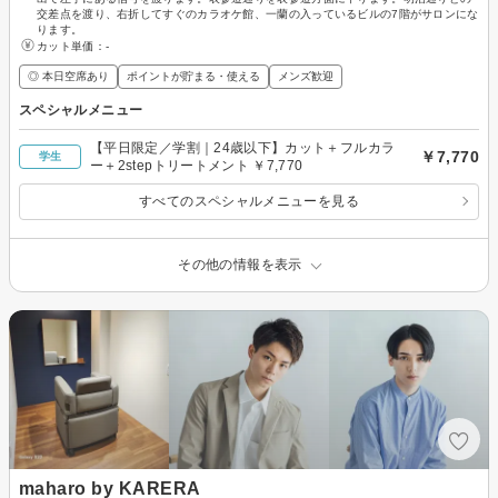
交差点を渡り、右折してすぐのカラオケ館、一蘭の入っているビルの7階がサロンにな
ります。
カット単価：
-
◎ 本日空席あり
ポイントが貯まる・使える
メンズ歓迎
スペシャルメニュー
【平日限定／学割｜24歳以下】カット＋フルカラ
￥7,770
学生
ー＋2stepトリートメント ￥7,770
すべてのスペシャルメニューを見る
その他の情報を表示
maharo by KARERA