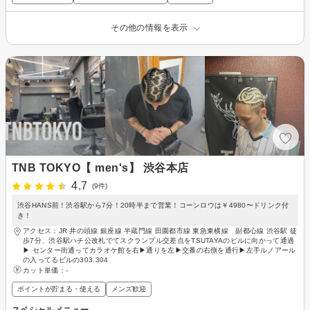
その他の情報を表示
TNB TOKYO【 men's】 渋谷本店
4.7
(9件)
渋谷HANS前！渋谷駅から7分！20時半まで営業！コーンロウは￥4980〜ドリンク付
き！
アクセス：JR 井の頭線 銀座線 半蔵門線 田園都市線 東急東横線 副都心線 渋谷駅 徒
歩7分、渋谷駅ハチ公改札でてスクランブル交差点をTSUTAYAのビルに向かって通過
▶︎ センター街通ってカラオケ館を右▶︎通りを左▶︎交番の右側を通行▶︎左手ルノアール
の入ってるビルの303.304
カット単価：
-
ポイントが貯まる・使える
メンズ歓迎