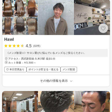
Hawl
4.5
(32件)
《メンズ歓迎☆》サロン選びに悩んでいるメンズもご安心ください。
アクセス：西武新宿線 久米川駅 徒歩1分
カット単価：
￥5,500～
◎ 本日空席あり
ポイントが貯まる・使える
メンズ歓迎
その他の情報を表示