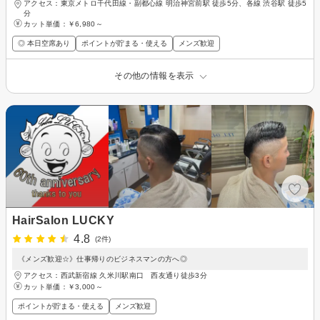
アクセス：東京メトロ千代田線・副都心線 明治神宮前駅 徒歩5分、各線 渋谷駅 徒歩5
分
カット単価：
￥6,980～
◎ 本日空席あり
ポイントが貯まる・使える
メンズ歓迎
その他の情報を表示
HairSalon LUCKY
4.8
(2件)
《メンズ歓迎☆》仕事帰りのビジネスマンの方へ◎
アクセス：西武新宿線 久米川駅南口 西友通り徒歩3分
カット単価：
￥3,000～
ポイントが貯まる・使える
メンズ歓迎