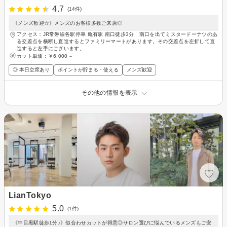
4.7
(14件)
《メンズ歓迎☆》メンズのお客様多数ご来店◎
アクセス：JR常磐線各駅停車 亀有駅 南口徒歩3分 南口を出てミスタードーナツのあ
る交差点を横断し直進するとファミリーマートがあります。その交差点を左折して直
進すると左手にございます。
カット単価：
￥6,000～
◎ 本日空席あり
ポイントが貯まる・使える
メンズ歓迎
その他の情報を表示
LianTokyo
5.0
(1件)
《中目黒駅徒歩1分♪》似合わせカットが得意◎サロン選びに悩んでいるメンズもご安