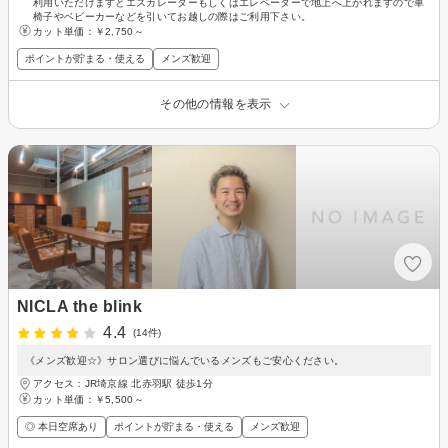
利用いただけますとエスカレーターもしくはエレベーターで地上へ上がれますので車
椅子やベビーカーなどを引いてお越しの際はご利用下さい。
カット単価：
￥2,750～
ポイントが貯まる・使える
メンズ歓迎
その他の情報を表示
NICLA the blink
4.4
(14件)
《メンズ歓迎☆》サロン選びに悩んでいるメンズもご安心ください。
アクセス：JR埼京線 北赤羽駅 徒歩1分
カット単価：
￥5,500～
◎ 本日空席あり
ポイントが貯まる・使える
メンズ歓迎