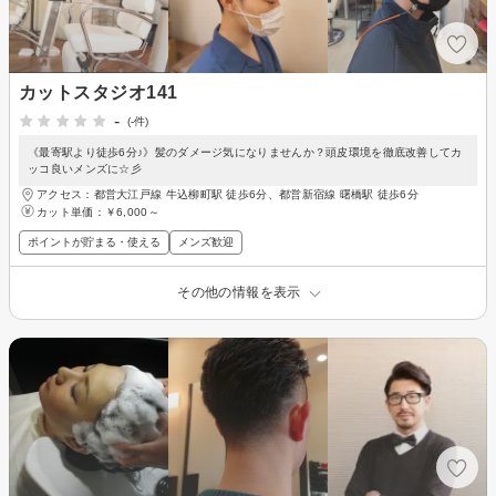
カットスタジオ141
-
(-件)
《最寄駅より徒歩6分♪》髪のダメージ気になりませんか？頭皮環境を徹底改善してカ
ッコ良いメンズに☆彡
アクセス：都営大江戸線 牛込柳町駅 徒歩6分、都営新宿線 曙橋駅 徒歩6分
カット単価：
￥6,000～
ポイントが貯まる・使える
メンズ歓迎
その他の情報を表示