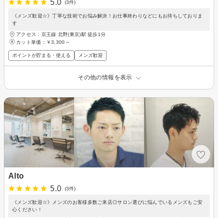
5.0
(3件)
《メンズ歓迎☆》丁寧な技術でお悩み解決！お仕事終わりなどにもお待ちしておりま
す
アクセス：京王線 北野(東京)駅 徒歩1分
カット単価：
￥3,300～
ポイントが貯まる・使える
メンズ歓迎
その他の情報を表示
Alto
5.0
(3件)
《メンズ歓迎☆》メンズのお客様多数ご来店◎サロン選びに悩んでいるメンズもご安
心ください！