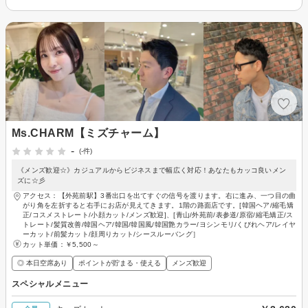
Ms.CHARM【ミズチャーム】
-
(-件)
《メンズ歓迎☆》カジュアルからビジネスまで幅広く対応！あなたもカッコ良いメン
ズに☆彡
アクセス：【外苑前駅】3番出口を出てすぐの信号を渡ります。右に進み、一つ目の曲
がり角を左折すると右手にお店が見えてきます。1階の路面店です。[韓国ヘア/縮毛矯
正/コスメストレート/小顔カット/メンズ歓迎]、[青山/外苑前/表参道/原宿/縮毛矯正/ス
トレート/髪質改善/韓国ヘア/韓国/韓国風/韓国艶カラー/ヨシンモリ/くびれヘア/レイヤ
ーカット/前髪カット/顔周りカット/シースルーバング］
カット単価：
￥5,500～
◎ 本日空席あり
ポイントが貯まる・使える
メンズ歓迎
スペシャルメニュー