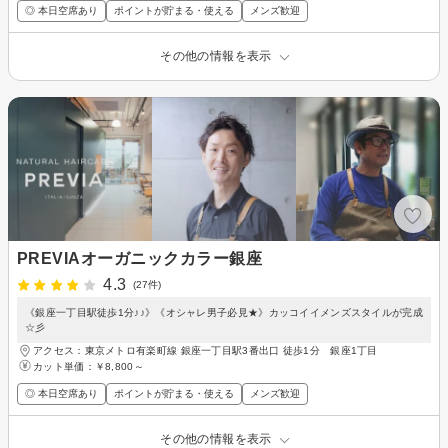
◎ 本日空席あり
ポイントが貯まる・使える
メンズ歓迎
その他の情報を表示
PREVIAオーガニックカラー銀座
4.3
(27件)
《銀座一丁目駅徒歩1分♪♪》《オシャレ男子必見★》カッコイイメンズスタイルが完成
☆彡
アクセス：東京メトロ有楽町線 銀座一丁目駅3番出口 徒歩1分 銀座1丁目
カット単価：
￥8,800～
◎ 本日空席あり
ポイントが貯まる・使える
メンズ歓迎
その他の情報を表示