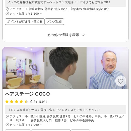
メンズのお客様も大歓迎です☆ヘットスパ大好評！！バイクでもご来店OK！
アクセス：JR京浜東北線 蒲田駅 徒歩15分、京急本線 梅屋敷駅 徒歩10分
カット単価：
￥1,100～
ポイントが貯まる・使える
メンズ歓迎
その他の情報を表示
ヘアステージ COCO
4.5
(12件)
《メンズ歓迎☆》サロン選びに悩んでいるメンズもご安心ください！
アクセス：小田急小田原線 喜多見駅 徒歩7分 ビルの中通路、中央、小田急バス玉０
８・渋２６ 喜多見駅入り口 徒歩２分 ビルの中通路中央
カット単価：
￥3,960～