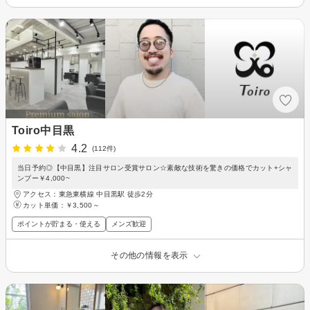
Toiro中目黒
4.2
(112件)
当日予約◎【中目黒】注目サロン受賞サロン☆素敵な技術を驚きの価格でカット+シャ
ンプー￥4,000~
アクセス：東急東横線 中目黒駅 徒歩2分
カット単価：
￥3,500～
ポイントが貯まる・使える
メンズ歓迎
その他の情報を表示