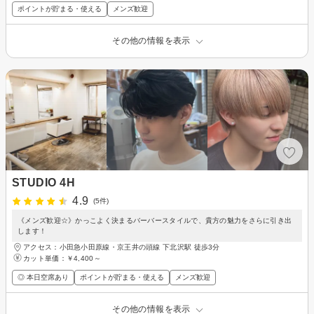
ポイントが貯まる・使える
メンズ歓迎
その他の情報を表示
STUDIO 4H
4.9
(5件)
《メンズ歓迎☆》かっこよく決まるバーバースタイルで、貴方の魅力をさらに引き出
します！
アクセス：小田急小田原線・京王井の頭線 下北沢駅 徒歩3分
カット単価：
￥4,400～
◎ 本日空席あり
ポイントが貯まる・使える
メンズ歓迎
その他の情報を表示