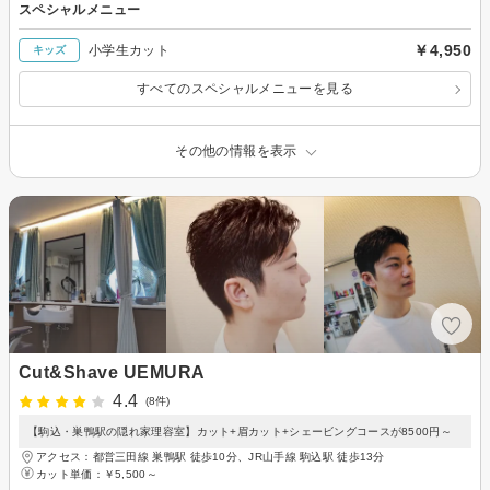
スペシャルメニュー
￥4,950
小学生カット
キッズ
すべてのスペシャルメニューを見る
その他の情報を表示
Cut&Shave UEMURA
4.4
(8件)
【駒込・巣鴨駅の隠れ家理容室】カット+眉カット+シェービングコースが8500円～
アクセス：都営三田線 巣鴨駅 徒歩10分、JR山手線 駒込駅 徒歩13分
カット単価：
￥5,500～