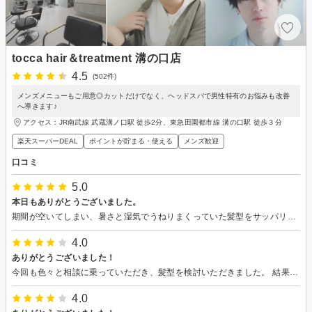
tocca hair＆treatment 溝の口店
4.5
(502件)
メンズメニューもご用意◎カットだけでなく、ヘッドスパで男性特有のお悩みも改善
へ導きます♪
アクセス：JR南武線 武蔵溝ノ口駅 徒歩2分、東急田園都市線 溝の口駅 徒歩３分
楽天スーパーDEAL
ポイントが貯まる・使える
メンズ歓迎
口コミ
5.0
本日もありがとうございました。
期間が空いてしまい、暑さと湿気でうねりまくっていた髪型をサッパリ仕上げていただきました。いつも丁寧でこちらの要望を汲み取りながら季節にあった髪型を提案していただき大変満足です。そしてヘッドスパの力加減も良く、もったいないですが、寝てしまいそうなります。 またよろしくお願い致します。
4.0
ありがとうございました！
今回も色々と相談に乗っていただき、髪型を検討いただきました。 結果とても良い仕上がりになりました。 また利用させて頂きます。
4.0