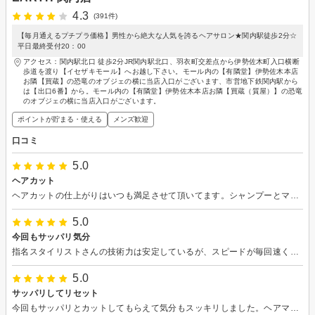
4.3
(391件)
【毎月通えるプチプラ価格】男性から絶大な人気を誇るヘアサロン★関内駅徒歩2分☆
平日最終受付20：00
アクセス：関内駅北口 徒歩2分JR関内駅北口、羽衣町交差点から伊勢佐木町入口横断
歩道を渡り【イセザキモール】へお越し下さい。モール内の【有隣堂】伊勢佐木本店
お隣【買蔵】の恐竜のオブジェの横に当店入口がございます、市営地下鉄関内駅から
は【出口6番】から。モール内の【有隣堂】伊勢佐木本店お隣【買蔵（質屋）】の恐竜
のオブジェの横に当店入口がございます。
ポイントが貯まる・使える
メンズ歓迎
口コミ
5.0
ヘアカット
ヘアカットの仕上がりはいつも満足させて頂いてます。シャンプーとマッサージも非常に丁寧でした。またリピートしたいです！
5.0
今回もサッパリ気分
指名スタイリストさんの技術力は安定しているが、スピードが毎回速くなっている感じがする。今回もサッパリした髪型に整えてもらい感謝です。洗髪をしてくれたスタイリストさんの指使いがとても心地よく、丁寧に洗髪してもらえました。マッサージも上手で気持ち良かった上に接客も丁寧で良かったです。また次回宜しくお願いします！
5.0
サッパリしてリセット
今回もサッパリとカットしてもらえて気分もスッキリしました。ヘアマッサージもしてもらえて大変満足してます。スタイリストさんが挑戦している話なども聴けて気が引き締まりました。陰ながら応援しております。