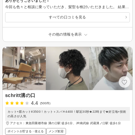
ありがとうございました！
今回も色々と相談に乗っていただき、髪型を検討いただきました。 結果とても良い仕上がりになりました。 また利用させて頂きます。
すべての口コミを見る
その他の情報を表示
schritt溝の口
4.4
(500件)
カット+眉カット¥3500！カット＋スパ￥4400！駅近30秒★22時まで★好立地×技術
の高さが人気
アクセス：東急田園都市線 溝の口駅 徒歩1分、JR南武線 武蔵溝ノ口駅 徒歩1分
ポイントが貯まる・使える
メンズ歓迎