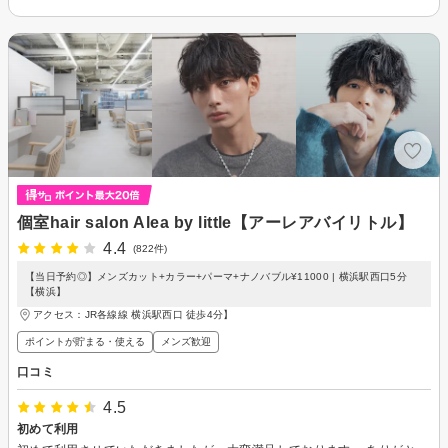
個室hair salon Alea by little【アーレアバイリトル】
4.4
(822件)
【当日予約◎】メンズカット+カラー+パーマ+ナノバブル¥11000 | 横浜駅西口5分
【横浜】
アクセス：JR各線線 横浜駅西口 徒歩4分】
ポイントが貯まる・使える
メンズ歓迎
口コミ
4.5
初めて利用