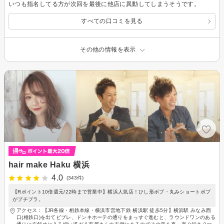
いつも指名してる方が次回を最後に他店に異動してしまうそうです。
すべての口コミを見る
その他の情報を表示
hair make Haku 横浜
4.0
(343件)
【Rポイント10倍還元/22時まで営業中】横浜人気店！ひし形ボブ・丸みショートボブ
がプチプラ。
アクセス：【JR各線・相鉄本線・横浜市営地下鉄 横浜駅 徒歩5分】横浜駅 みなみ西
口(相鉄口)を出てビブレ、ドンキホーテの通りをまっすぐ進むと、ラウンドワンのある