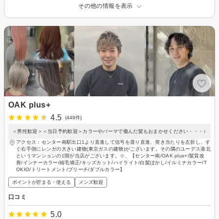
その他の情報を表示
OAK plus+
4.5
(449件)
＜男性歓迎＞＜当日予約歓迎＞カラーやパーマで傷んだ髪もおまかせください・・・♪
アクセス：センター南駅出口1より直進して信号を渡り直進、突き当たりを左折し、す
ぐ右手側にレンガの大きい建物(東京ガスの建物)がございます。その隣のユーデス港北
というマンションの1階が当店がございます。☆、【センター南/OAK plus+/髪質改
善/インナーカラー/縮毛矯正/キッズカット/ハイライト/白髪ぼかし/イルミナカラー/T
OKIO/トリートメント/ブリーチ/ダブルカラー】
ポイントが貯まる・使える
メンズ歓迎
口コミ
5.0