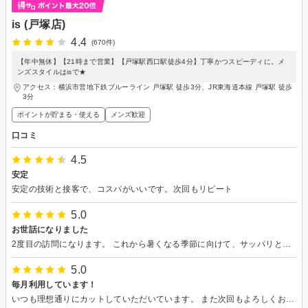
is (戸塚店)
4.4
(670件)
【年中無休】【21時まで営業】【戸塚駅西口駅徒歩4分】丁寧かつスピーディに。メ
ンズスタイルはisで★
アクセス：横浜市営地下鉄ブルーライン 戸塚駅 徒歩3分、JR東海道本線 戸塚駅 徒歩
3分
ポイントが貯まる・使える
メンズ歓迎
口コミ
4.5
安定
安定の技術と接客で、コスパがいいです。次回もリピート
5.0
お世話になりました
2度目の訪問になります。 これから暑くなる季節に向けて、サッパリとしていただきました。 会計で楽天ペイが使えるようになるとありがたいですね。
5.0
毎月利用しています！
いつも理想通りにカットしていただいています。 また次回もよろしくお願いします。