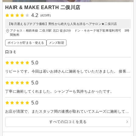
HAIR & MAKE EARTH 二俣川店
4.2
(423件)
【毎月通えるプチプラ価格】男性から絶大な人気を誇るヘアサロン★二俣川店
アクセス：相鉄本線 二俣川駅 北口 徒歩2分 ドン・キホーテ地下駐車場利用可 3時
間無料
ポイントが貯まる・使える
メンズ歓迎
口コミ
5.0
リピートです。今回は若いお姉さんに施術をしていただきました。 接客の雰囲気も施術技術も良かったです。 また利用させていただきます。
5.0
丁寧に施術してくれました。シャンプーも気持ちよかったです。
5.0
お店が清潔で、またスタッフ間の連携が取れていてスムーズに施術していただけます。 駅まで近くその後の予定も立てやすいのもありがたいです。
すべての口コミを見る