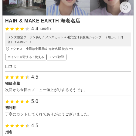
HAIR & MAKE EARTH 海老名店
4.4
(369件)
メンズ限定クーポンあり☆メンズカット＋毛穴洗浄炭酸泉シャンプー（眉カット付
き）￥3,980～！
アクセス：小田急小田原線 海老名駅 徒歩7分
ポイントが貯まる・使える
メンズ歓迎
口コミ
4.5
物価高騰
次回から今回のメニュー値上がりするそうです。
5.0
初利用
丁寧にカットしてくれてありがとうございました。
4.5
指名