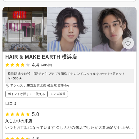
HAIR & MAKE EARTH 横浜店
4.4
(485件)
横浜駅徒歩5分】【駅チカ】プチプラ価格でトレンドスタイルを♪カット+眉カット
￥4500★
アクセス：JR京浜東北線 横浜駅 徒歩4分
ポイントが貯まる・使える
メンズ歓迎
口コミ
5.0
久しぶりの来店
いつもお世話になっています 久しぶりの来店でしたが大変満足な仕上がりでした また宜しくお願いします