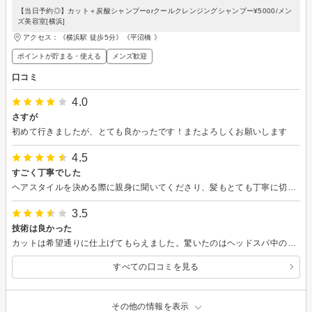
【当日予約◎】カット＋炭酸シャンプーorクールクレンジングシャンプー¥5000/メン
ズ美容室[横浜]
アクセス：《横浜駅 徒歩5分》《平沼橋 》
ポイントが貯まる・使える
メンズ歓迎
口コミ
4.0
さすが
初めて行きましたが、とても良かったです！またよろしくお願いします
4.5
すごく丁寧でした
ヘアスタイルを決める際に親身に聞いてくださり、髪もとても丁寧に切っていただけました。また利用します。
3.5
技術は良かった
カットは希望通りに仕上げてもらえました。驚いたのはヘッドスパ中のマッサージの力加減が本当に良すぎて気持ち良かったです。 残念なところは、初回客に何も説明しないところでした。貴重品預けるロッカーを使ってよいのかさえも全くなかったです。
すべての口コミを見る
その他の情報を表示