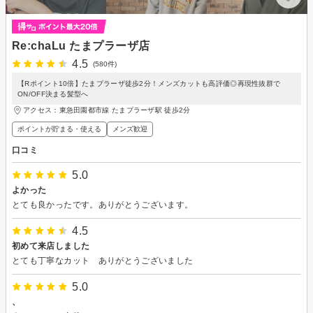
Re:chaLu たまプラーザ店
4.5
(580件)
【Rポイント10倍】たまプラーザ徒歩2分！メンズカットも高評価◎再現性抜群で
ON/OFF決まる髪型へ
アクセス：東急田園都市線 たまプラーザ駅 徒歩2分
ポイントが貯まる・使える
メンズ歓迎
口コミ
5.0
よかった
とても良かったです。ありがとうございます。
4.5
初めて来店しました
とても丁寧なカット ありがとうございました
5.0
、