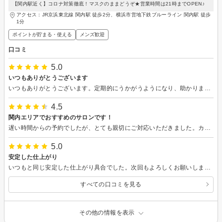
【関内駅近く】コロナ対策徹底！マスクのままどうぞ★営業時間は21時までOPEN♪
アクセス：JR京浜東北線 関内駅 徒歩2分、横浜市営地下鉄ブルーライン 関内駅 徒歩
1分
ポイントが貯まる・使える
メンズ歓迎
口コミ
5.0
いつもありがとうございます
いつもありがとうございます。定期的にうかがうようになり、助かります。
4.5
関内エリアでおすすめのサロンです！
遅い時間からの予約でしたが、とても親切にご対応いただきました。カットやその他の施術もとても丁寧で、価格以上のサービスと仕上がりです！このエリアではダントツおすすめのヘアサロンだと思います。
5.0
安定した仕上がり
いつもと同じ安定した仕上がり具合でした。次回もよろしくお願いします。
すべての口コミを見る
その他の情報を表示