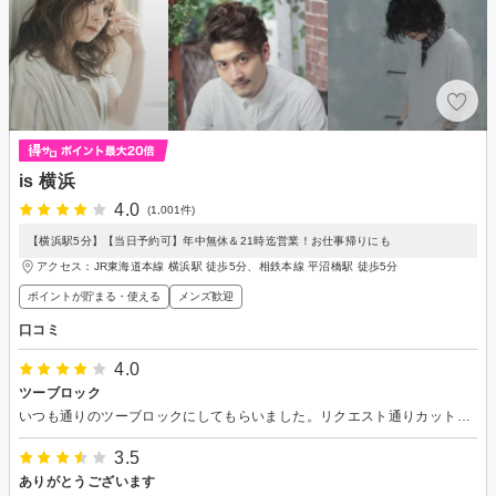
is 横浜
4.0
(1,001件)
【横浜駅5分】【当日予約可】年中無休＆21時迄営業！お仕事帰りにも
アクセス：JR東海道本線 横浜駅 徒歩5分、相鉄本線 平沼橋駅 徒歩5分
ポイントが貯まる・使える
メンズ歓迎
口コミ
4.0
ツーブロック
いつも通りのツーブロックにしてもらいました。リクエスト通りカットしてもらい満足してます！
3.5
ありがとうございます