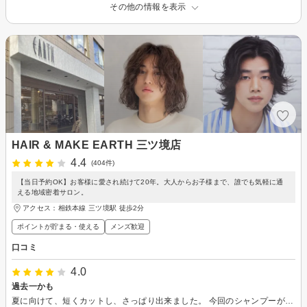
その他の情報を表示
HAIR & MAKE EARTH 三ツ境店
4.4
(404件)
【当日予約OK】お客様に愛され続けて20年。大人からお子様まで、誰でも気軽に通
える地域密着サロン。
アクセス：相鉄本線 三ツ境駅 徒歩2分
ポイントが貯まる・使える
メンズ歓迎
口コミ
4.0
過去一かも
夏に向けて、短くカットし、さっぱり出来ました。 今回のシャンプーが過去一の気持ちよさでした。新しく入ったスタッフの方かな。シャンプーなのにヘッドスパされている様な気持ち良さ。凄いテクニックでした。 シャンプー後のマッサージも凄い良かったです。