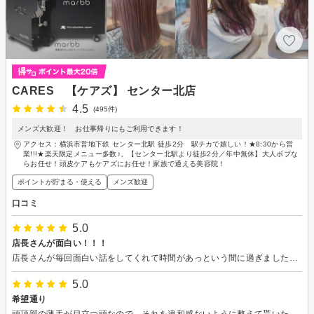
CARES 【ケアズ】 センター北店
4.5
(495件)
メンズ大歓迎！ お仕事帰りにもご利用できます！
アクセス：横浜市営地下鉄 センター北駅 徒歩2分 駅チカで嬉しい！★8:30から営
業!!!★楽天限定メニュー多数♪、【センター北駅より徒歩2分／年中無休】大人ボブな
らお任せ！頭皮ケアもケアズにお任せ！家族で通える美容院！
ポイントが貯まる・使える
メンズ歓迎
口コミ
5.0
店長さんが面白い！！！
店長さんが毎回面白い話をしてくれて時間があっという間に過ぎました！ 仕上がりも希望していた通りで大満足でした！ またお願いします！！！
5.0
希望通り
頭頂部の薄毛が目立つ頭なので、それを違和感ないように整えて貰いたいというこちらの要望にしっかりと応えて下さり、大変満足致しました。