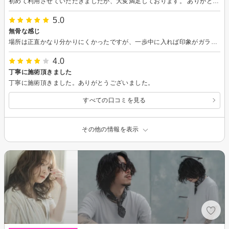
初めて利用させていただきましたが、大変満足しております。 ありがとうございました。
5.0
無骨な感じ
場所は正直かなり分かりにくかったですが、一歩中に入れば印象がガラッと変わりました。派手さや装飾のない無骨な空間ながら、清潔感があり、落ち着いて過ごせる雰囲気です。担当の方も無駄な会話はなく、丁寧で的確なカウンセリングと手際の良いカット。技術に自信があるのが伝わってきて、安心して任せられました。仕上がりも細部までこだわりが感じられ、セットのしやすさも抜群。流行に流されない本物志向のメンズにおすすめの美容室です。
4.0
丁寧に施術頂きました
丁寧に施術頂きました。ありがとうございました。
すべての口コミを見る
その他の情報を表示