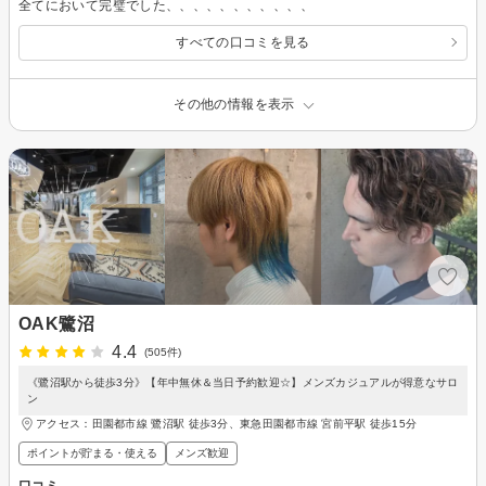
全てにおいて完璧でした、、、、、、、、、、、
すべての口コミを見る
その他の情報を表示
OAK鷺沼
4.4
(505件)
《鷺沼駅から徒歩3分》【年中無休＆当日予約歓迎☆】メンズカジュアルが得意なサロ
ン
アクセス：田園都市線 鷺沼駅 徒歩3分、東急田園都市線 宮前平駅 徒歩15分
ポイントが貯まる・使える
メンズ歓迎
口コミ