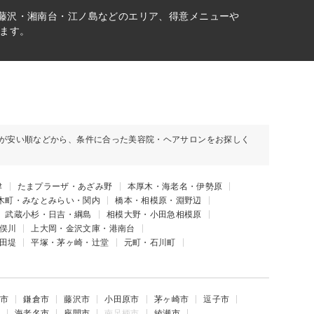
、藤沢・湘南台・江ノ島などのエリア、得意メニューや
ます。
が安い順などから、条件に合った美容院・ヘアサロンをお探しく
津
たまプラーザ・あざみ野
本厚木・海老名・伊勢原
木町・みなとみらい・関内
橋本・相模原・淵野辺
武蔵小杉・日吉・綱島
相模大野・小田急相模原
俣川
上大岡・金沢文庫・港南台
田堤
平塚・茅ヶ崎・辻堂
元町・石川町
市
鎌倉市
藤沢市
小田原市
茅ヶ崎市
逗子市
海老名市
座間市
南足柄市
綾瀬市