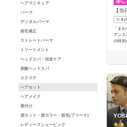
ヘアマニキュア
【当
パーマ
◎ 本
デジタルパーマ
「まわ
縮毛矯正
アンス
ストレートパーマ
の特別
トリートメント
ヘッドスパ・頭皮ケア
炭酸ヘッドスパ
エクステ
ヘアセット
ヘアメイク
着付け
YOS
眉カット・眉カラー・脱色(ブリーチ)
レディースシェービング