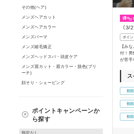
その他(ヘア)
メンズヘアカット
メンズヘアカラー
《3
メンズパーマ
ポイン
【みな
メンズ縮毛矯正
付！男
メンズヘッドスパ・頭皮ケア
が苦手
メンズ眉カット・眉カラー・脱色(ブリ
ーチ)
ス
顔そり・シェービング
初回
初回
ポイントキャンペーンか
初回
ら探す
指定なし