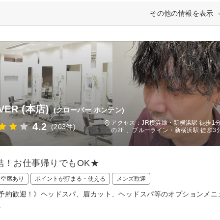
その他の情報を表示
VER (本店)
(クローバー ホンテン)
アクセス：JR横浜線・新横浜駅 徒歩1
4.2
(203件)
の2F 、ブルーライン・新横浜駅 徒歩3
結！お仕事帰りでもOK★
日空席あり
ポイントが貯まる・使える
メンズ歓迎
予約歓迎！》ヘッドスパ、眉カット、ヘッドスパ等のオプションメニ
。