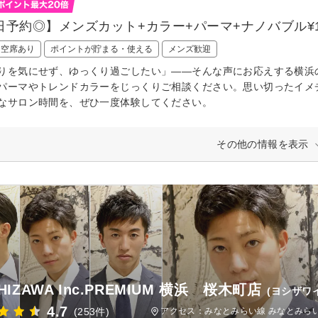
日予約◎】メンズカット+カラー+パーマ+ナノバブル¥11
日空席あり
ポイントが貯まる・使える
メンズ歓迎
りを気にせず、ゆっくり過ごしたい」――そんな声にお応えする横浜
パーマやトレンドカラーをじっくりご相談ください。思い切ったイメ
なサロン時間を、ぜひ一度体験してください。
その他の情報を表示
HIZAWA Inc.PREMIUM 横浜 桜木町店
(ヨシザワ
4.7
(253件)
アクセス：みなとみらい線 みなとみらい駅