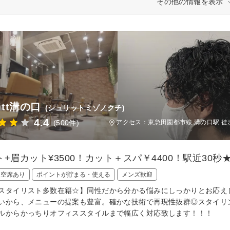
その他の情報を表示
ritt溝の口
(シュリットミゾノクチ)
4.4
(500件)
アクセス：東急田園都市線 溝の口駅 徒歩
ト+眉カット¥3500！カット＋スパ￥4400！駅近30
日空席あり
ポイントが貯まる・使える
メンズ歓迎
スタイリスト多数在籍☆】同性だから分かる悩みにしっかりとお応え
いから、メニューの提案も豊富。確かな技術で再現性抜群◎スタイリ
ルからかっちりオフィススタイルまで幅広く対応致します！！！