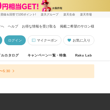
登録＆回答で100ポイント!
楽天グループ
楽天生命
楽天市場
方へ
ヘルプ
お得な情報を受け取る
掲載ご希望のサロン様
ログイン
マイクーポン
お気に入り
イルカタログ
キャンペーン一覧・特集
Raku Lab
5:30