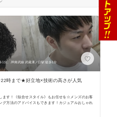
1分、JR南武線 武蔵溝ノ口駅 徒歩1分
秒★22時まで★好立地×技術の高さが人気
します！《似合せスタイル》もお任せを☆メンズのお客
ング方法のアドバイスもできます！カジュアルおしゃれ