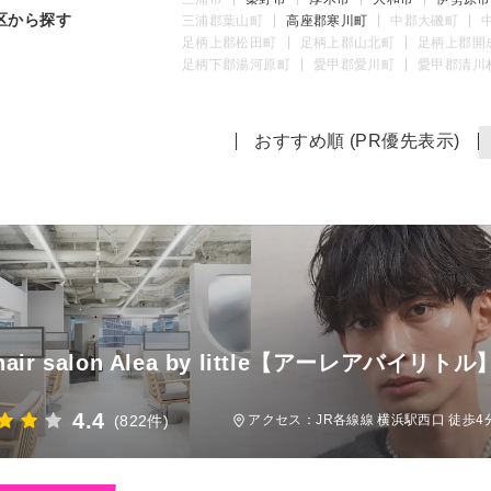
区から探す
三浦郡葉山町
高座郡寒川町
中郡大磯町
足柄上郡松田町
足柄上郡山北町
足柄上郡開
足柄下郡湯河原町
愛甲郡愛川町
愛甲郡清川
おすすめ順 (PR優先表示)
air salon Alea by little【アーレアバイリトル
4.4
(822件)
アクセス：JR各線線 横浜駅西口 徒歩4