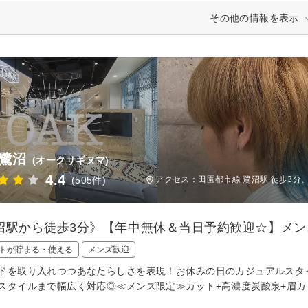
その他の情報を表示
K鷺沼
(オークサギヌマ)
4.4
(505件)
アクセス：田園都市線 鷺沼駅 徒歩3分、
沼駅から徒歩3分》【年中無休＆当日予約歓迎☆】メ
トが貯まる・使える
メンズ歓迎
ドを取り入れつつあなたらしさを表現！お休みの日のカジュアルスタ
スタイルまで幅広く対応◎≪メンズ限定≫カット+高濃度炭酸泉+眉カッ