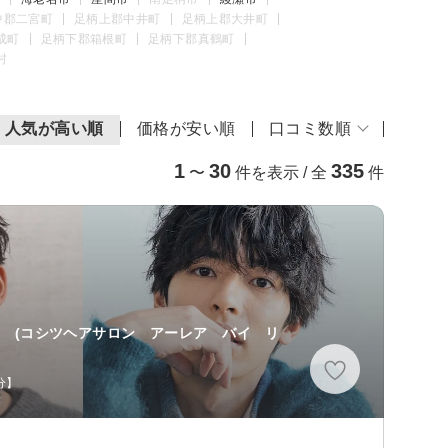
中郡二宮町
足柄上郡中井町
足柄上郡大井町
成町
足柄下郡箱根町
足柄下郡真鶴町
村
人気が高い順
価格が安い順
口コミ数順
1
30
335
〜
件を表示 / 全
件
】
(コシツヘアサロン アーレア バイ リ
分】