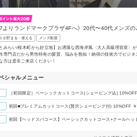
/27よりランドマークプラザ4Fへ》20代〜40代メン
トが貯まる・使える
メンズ歓迎
とみらい/桜木町から好立地】お洒落な西海岸風〈大人高級理容室〉がラ
性専門店だから男性特有の髪質、悩みを熟知！納得の技術力でビジネ
な方は是非ご来店ください！
ペシャルメニュー
［初回限定］ベーシックカットコース(シェービング込) 10%OFF ￥
初回■プレミアムカットコース(贅沢シェービング付) 10%OFF ￥93
初回【ヘッドスパコース】ベーシックカットコース+クールヘッドス