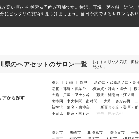
気が高い順)から検索＆予約が可能です。横浜、平塚・茅ヶ崎・辻堂
自分にピッタリの施術を見つけましょう。当日予約できるサロンもあり
おすすめ順や人気順、価格
川県のヘアセットのサロン一覧
ださい。
横浜
川崎
鶴見
溝の口・武蔵溝ノ口・高
港北・都筑・青葉台
横須賀・鎌倉・逗子
桜
大船・戸塚・保土ヶ谷
藤沢・湘南台・江ノ島
リアから探す
東林間・中央林間・南林間
大和・さがみ野・二
新横浜・菊名・東神奈川
新百合ヶ丘・登戸・稲
小田原・鴨宮・国府津
神奈川県その他
横浜市
川崎市
相模原市
横須賀市
平塚
三浦市
秦野市
厚木市
大和市
伊勢原市