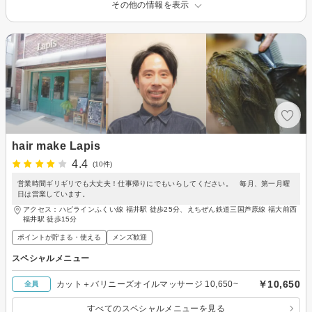
その他の情報を表示
hair make Lapis
4.4
(10件)
営業時間ギリギリでも大丈夫！仕事帰りにでもいらしてください。 毎月、第一月曜
日は営業しています。
アクセス：ハピラインふくい線 福井駅 徒歩25分、えちぜん鉄道三国芦原線 福大前西
福井駅 徒歩15分
ポイントが貯まる・使える
メンズ歓迎
スペシャルメニュー
￥10,650
カット＋バリニーズオイルマッサージ 10,650~
全員
すべてのスペシャルメニューを見る