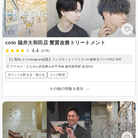
coto 福井大和田店 髪質改善トリートメント
4.4
(17件)
【人気No,1☆Instagram話題】メンズカット＋ツイスパor波巻きパーマ¥12,000
アクセス：えちぜん鉄道勝山永平寺線 越前新保駅 徒歩8分
ポイントが貯まる・使える
メンズ歓迎
その他の情報を表示