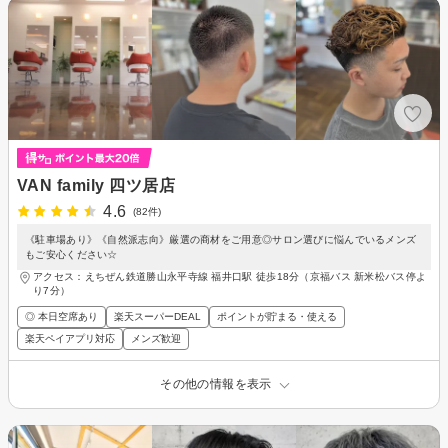
VAN family 四ツ居店
4.6
(82件)
《駐車場あり》《自然派志向》厳選の商材をご用意◎サロン選びに悩んでいるメンズ
もご安心ください☆
アクセス：えちぜん鉄道勝山永平寺線 福井口駅 徒歩18分（京福バス 新米松バス停よ
り7分）
◎ 本日空席あり
楽天スーパーDEAL
ポイントが貯まる・使える
楽天ペイアプリ対応
メンズ歓迎
その他の情報を表示