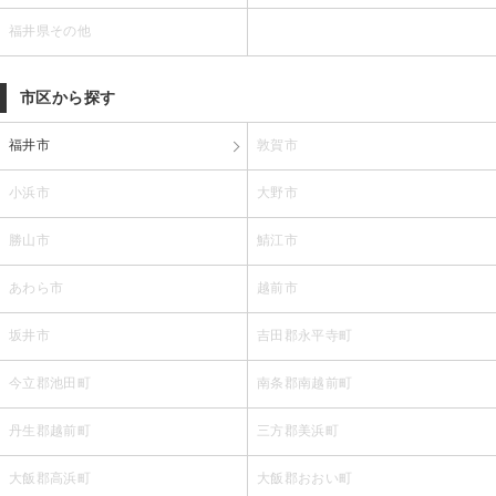
福井県その他
市区から探す
福井市
敦賀市
小浜市
大野市
勝山市
鯖江市
あわら市
越前市
坂井市
吉田郡永平寺町
今立郡池田町
南条郡南越前町
丹生郡越前町
三方郡美浜町
大飯郡高浜町
大飯郡おおい町