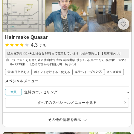
Hair make Quasar
4.3
(6件)
隠れ家的サロン★土日祝も19時まで営業しています【福井市円山】【駐車場あり】
アクセス：えちぜん鉄道勝山永平寺線 新福井駅 徒歩19分(車で6分)、福井駅 スマイ
ルバス城東・日之出方面から円山元町、徒歩6分
◎ 本日空席あり
ポイントが貯まる・使える
楽天ペイアプリ対応
メンズ歓迎
スペシャルメニュー
-
無料カウンセリング
全員
すべてのスペシャルメニューを見る
その他の情報を表示