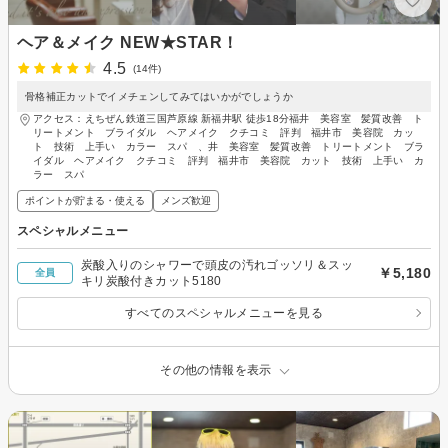
ヘア＆メイク NEW★STAR！
4.5
(14件)
骨格補正カットでイメチェンしてみてはいかがでしょうか
アクセス：えちぜん鉄道三国芦原線 新福井駅 徒歩18分福井 美容室 髪質改善 ト
リートメント ブライダル ヘアメイク クチコミ 評判 福井市 美容院 カッ
ト 技術 上手い カラー スパ 、井 美容室 髪質改善 トリートメント ブラ
イダル ヘアメイク クチコミ 評判 福井市 美容院 カット 技術 上手い カ
ラー スパ
ポイントが貯まる・使える
メンズ歓迎
スペシャルメニュー
炭酸入りのシャワーで頭皮の汚れゴッソリ＆スッ
￥5,180
全員
キリ炭酸付きカット5180
すべてのスペシャルメニューを見る
その他の情報を表示