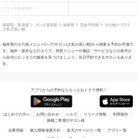
三方上中郡若狭町
美容院・美容室
メンズ美容室
福井県
完全予約制
その他(ヘア)
人気が高い順
福井県の
その他メニュー(ヘア)
サロン(人気が高い順)から検索＆予約が可能で
す。福井・坂井などのエリア、得意メニューや施設・サービスなどの条件か
ら自分にピッタリの施術を見つけましょう。当日予約できるサロンもありま
す。
アプリからの予約ならもっとおトクで便利！
はじめての方へ
お問い合わせ
ヘルプ
リリース情報
利用規約
掲載ご希望のサロン様
企業情報
個人情報保護方針
楽天のサービス一覧
アプリ一覧