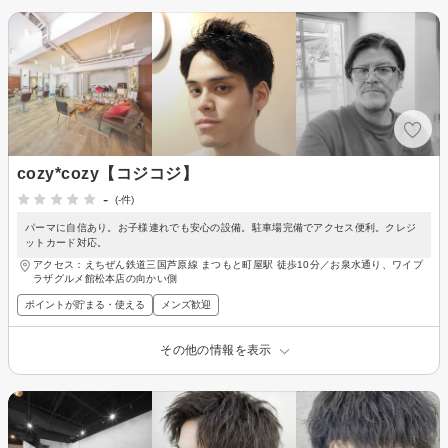
cozy*cozy【コジコジ】
-
(-件)
パーマに自信あり。お子様連れでも安心の設備。駐車場完備でアクセス便利。クレジ
ットカード対応。
アクセス：えちぜん鉄道三国芦原線 まつもと町屋駅 徒歩10分／お泉水通り、ワイプ
ラザグルメ館松本店の向かい側
ポイントが貯まる・使える
メンズ歓迎
その他の情報を表示