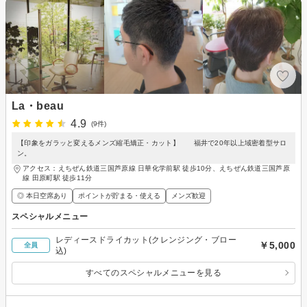
La・beau
4.9
(9件)
【印象をガラッと変えるメンズ縮毛矯正・カット】 福井で20年以上域密着型サロ
ン。
アクセス：えちぜん鉄道三国芦原線 日華化学前駅 徒歩10分、えちぜん鉄道三国芦原
線 田原町駅 徒歩11分
◎ 本日空席あり
ポイントが貯まる・使える
メンズ歓迎
スペシャルメニュー
レディースドライカット(クレンジング・ブロー
￥5,000
全員
込)
すべてのスペシャルメニューを見る