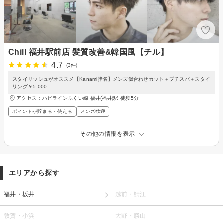
Chill 福井駅前店 髪質改善&韓国風【チル】
4.7
(3件)
スタイリッシュがオススメ【Kanami指名】メンズ似合わせカット＋プチスパ＋スタイ
リング￥5,000
アクセス：ハピラインふくい線 福井(福井)駅 徒歩5分
ポイントが貯まる・使える
メンズ歓迎
その他の情報を表示
エリアから探す
福井・坂井
越前・鯖江
敦賀・小浜
大野・勝山