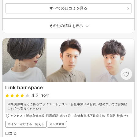
すべての口コミを見る
その他の情報を表示
Link hair space
4.3
(30件)
四条河原町近くにあるプライベートサロン！お仕事帰りやお買い物のついでにお気軽
にお立ち寄りください！
アクセス：阪急京都本線 河原町駅 徒歩5分、京都市営地下鉄烏丸線 四条駅 徒歩7分
ポイントが貯まる・使える
メンズ歓迎
口コミ