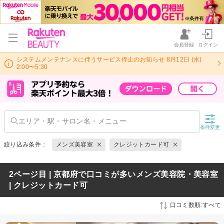
会員登録
ログイン
システムメンテナンスに伴うサービス停止のお知らせ 8月12日 (水)
2:00〜5:30
条件変更
絞り込み条件：
メンズ美容室
クレジットカード可
2ページ目 | 京都府で口コミが多いメンズ美容院・美容室
| クレジットカード可
口コミ数順:すべて