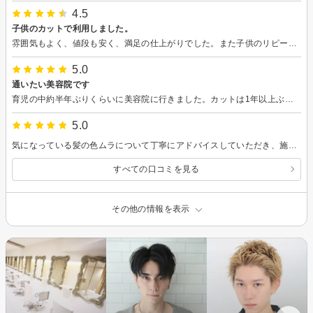
4.5
子供のカットで利用しました。
雰囲気もよく、値段も安く、満足の仕上がりでした。また子供のリピートしたいと思います。
5.0
通いたい美容院です
育児の中約半年ぶりくらいに美容院に行きました。カットは1年以上ぶりです。長さだけなんとなく伝えて雰囲気や前髪などはほとんどお任せしました。 今まで髪が傷むのが嫌でパーマもカラーもしたことがありませんでしたが、あまりにボサボサで毎日セットする時間もないので、傷みにくいフォルムリシェイプをしていただいたらサラツヤになってとても楽になりました。 前髪のセットの方法を教えていただいたのに不器用で全く再現できなかったり、10日ほど経って少しずつはねたりうねりも出てきたりしていますが、このままでもボサボサには見えないし以前よりは全然良いです。 施術もひとつひとつ丁寧で会話も適度でとても居心地が良かったので、これからも通いたいと思います。ありがとうございました！
5.0
気になっている髪の色ムラについて丁寧にアドバイスしていただき、施術していただいたおかげで、かなり悩みが解消されました。たいへん満足しています。
すべての口コミを見る
その他の情報を表示