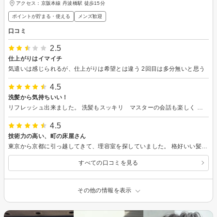
アクセス：京阪本線 丹波橋駅 徒歩15分
ポイントが貯まる・使える
メンズ歓迎
口コミ
2.5
仕上がりはイマイチ
気遣いは感じられるが、仕上がりは希望とは違う 2回目は多分無いと思う
4.5
洗髪から気持ちいい！
リフレッシュ出来ました。 洗髪もスッキリ マスターの会話も楽しく 他のスタッフさんの会話も心地良いBGM 活気があって元気をもらえました。 ありがとうございました
4.5
技術力の高い、町の床屋さん
東京から京都に引っ越してきて、理容室を探していました。 格好いい髪型にしたいけど、洒落てるっぽい理容室は予約が一杯。初見で上手いかわからんのに気負いたくないので、全国理容競技大会の結果から、こちらのシローさんを発見。 (バーバーカットは技術勝負だと思ってます) 駅から離れたお店で、育成にも力を入れている町の床屋さん、しかし技術は全国指折りで、手捌きも早く、話の引き出しも多い。 最先端の最先端のカットが目的の人や、こだわりが強すぎる人は、個人の予約制の理容室をお勧めしますが、私(33歳)は、京都で髪切るのはここと決めています。家からは遠いですが。 最近は近くにLUUPもできたので、駅から向かいやすくなったのは助かりました。
すべての口コミを見る
その他の情報を表示