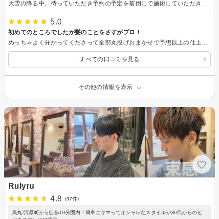
大雪の降る中、待っていただき予約の予定を前倒しで施術していただきありがとうございました。 たまたまサイトで遅くまでやっていたのでここにしたのですが、自分が本当にやりたかったスタイルやスピーディな対応をしながらも一つ一つ丁寧に説明してくれたことも良かったです。苦手だった美容室がここに来て良かったなと思えました。また来店したいです。
5.0
初めてのところでしたが髪のことをさすがプロ！
めっちゃよく分かってくださって全部丸投げおまかせで予想以上の仕上がりに大満足
すべての口コミを見る
その他の情報を表示
Rulyru
4.8
(37件)
烏丸/河原町から徒歩10分圏内！簡単にキマってオシャレなスタイルが30代からのビ