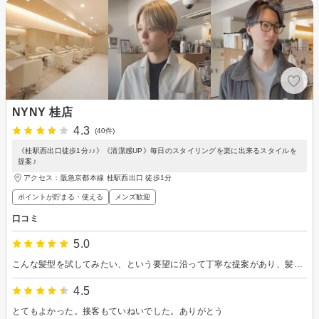
NYNY 桂店
4.3
(40件)
《桂駅西出口徒歩1分♪♪》《清潔感UP》毎日のスタイリングを楽に出来るスタイルを
提案♪
アクセス：阪急京都本線 桂駅西出口 徒歩1分
ポイントが貯まる・使える
メンズ歓迎
口コミ
5.0
こんな髪型を試してみたい、という要望に沿って丁寧な提案があり、髪が短い部分があったもののうまくカットしてもらえました。また来ようと思います。
4.5
とてもよかった。接客もていねいでした。ありがとう