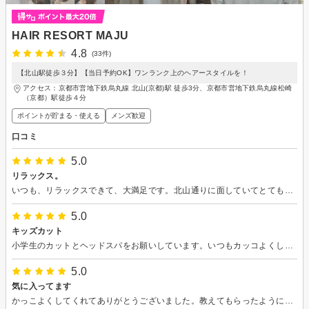
HAIR RESORT MAJU
4.8
(33件)
【北山駅徒歩３分】【当日予約OK】ワンランク上のヘアースタイルを！
アクセス：京都市営地下鉄烏丸線 北山(京都)駅 徒歩3分、京都市営地下鉄烏丸線松崎
（京都）駅徒歩４分
ポイントが貯まる・使える
メンズ歓迎
口コミ
5.0
リラックス。
いつも、リラックスできて、大満足です。北山通りに面していてとても便利です。
5.0
キッズカット
小学生のカットとヘッドスパをお願いしています。いつもカッコよくしあげてもらっています。
5.0
気に入ってます
かっこよくしてくれてありがとうございました。教えてもらったようにドライヤーで乾かしました。また行きます。