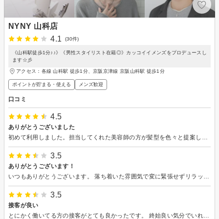
NYNY 山科店
4.1
(30件)
《山科駅徒歩1分♪♪》《男性スタイリスト在籍◎》カッコイイメンズをプロデュースし
ます☆彡
アクセス：各線 山科駅 徒歩1分、京阪京津線 京阪山科駅 徒歩1分
ポイントが貯まる・使える
メンズ歓迎
口コミ
4.5
ありがとうございました
初めて利用しました。担当してくれた美容師の方が髪型を色々と提案してくれて、分かりやすかったです。仕上がりも満足しています。ありがとうございました。
3.5
ありがとうございます！
いつもありがとうございます。 落ち着いた雰囲気で変に緊張せずリラックスして髪を切ってもらっています♪ カット後もセットしやすいようにアドバイスもいただき、気持ちもすっきりリフレッシュできました。
3.5
接客が良い
とにかく働いてる方の接客がとても良かったです。 終始良い気分でいれました。