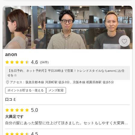
anon
4.6
(34件)
【当日予約、ネット予約可】平日20時まで営業！トレンドスタイルならanonにお任
せを☆
アクセス：阪急京都本線 河原町駅 徒歩3分、京阪本線 祇園四条駅 徒歩5分
ポイントが貯まる・使える
メンズ歓迎
口コミ
5.0
大満足です
自分の髪にあった髪型に仕上げて頂きました。セットもしやすく大変満足です。
4.5