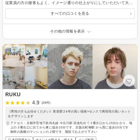
従業員の方の接客もよく、イメージ通りの仕上がりにしていただいて大変満足でした。
すべての口コミを見る
その他の情報を表示
RUKU
4.9
(28件)
《男性の方もお任せください》美容歴２4年の高い技術×センスで再現性の高いカット
をデザインします
アクセス：京都市営地下鉄烏丸線 今出川駅 回改札出て３番出口から15分かかり、地
上の３番出口に出てから東に徒歩10分です、京阪出町柳駅 から西に徒歩10分です
御所の真横のマンションの２階です、階段でお上がり下さい
◎ 本日空席あり
ポイントが貯まる・使える
メンズ歓迎