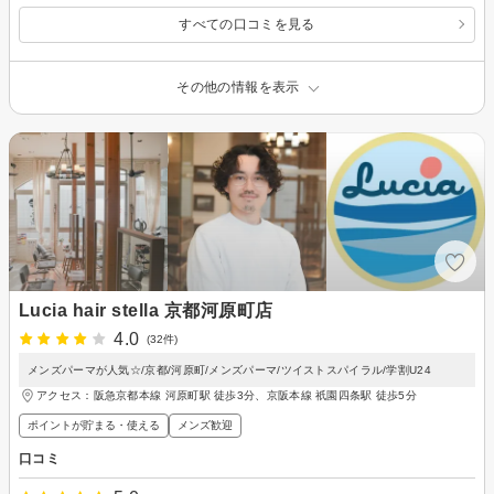
すべての口コミを見る
その他の情報を表示
Lucia hair stella 京都河原町店
4.0
(32件)
メンズパーマが人気☆/京都/河原町/メンズパーマ/ツイストスパイラル/学割U24
アクセス：阪急京都本線 河原町駅 徒歩3分、京阪本線 祇園四条駅 徒歩5分
ポイントが貯まる・使える
メンズ歓迎
口コミ