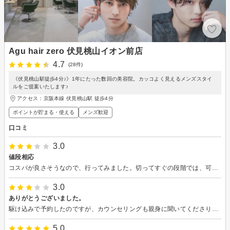
Agu hair zero 伏見桃山イオン前店
4.7
(28件)
《伏見桃山駅徒歩4分♪》1年にたった数回の美容院。カッコよく見えるメンズスタイ
ルをご提案いたします♪
アクセス：京阪本線 伏見桃山駅 徒歩4分
ポイントが貯まる・使える
メンズ歓迎
口コミ
3.0
値段相応
コスパが良さそうなので、行ってみました。切ってすぐの段階では、可もなく不可もなしといったところです。 伸びてからまたどうなるかみたいと思います。
3.0
ありがとうございました。
駆け込みで予約したのですが、カウンセリングも親身に聞いてくださり、とても丁寧な対応で安心できました(*^^*) こんなに色んなコツを教えてくださる美容師さんは少ないかと思います！ 仕上がりもとても満足出来たので、また伏見へ行く際は是非お願いします♪
5.0