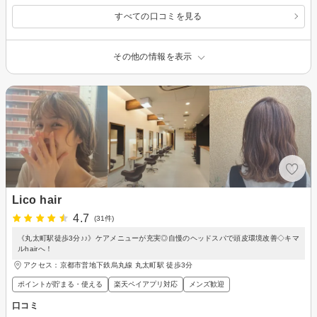
すべての口コミを見る
その他の情報を表示
Lico hair
4.7
(31件)
《丸太町駅徒歩3分♪♪》ケアメニューが充実◎自慢のヘッドスパで頭皮環境改善◇キマ
ルhairへ！
アクセス：京都市営地下鉄烏丸線 丸太町駅 徒歩3分
ポイントが貯まる・使える
楽天ペイアプリ対応
メンズ歓迎
口コミ