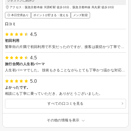
ジネスマンに好評◎
アクセス：阪急京都本線 河原町駅 徒歩10分、阪急京都本線 烏丸駅 徒歩10分
◎ 本日空席あり
ポイントが貯まる・使える
メンズ歓迎
口コミ
4.5
初回利用
繁華街の片隅で初回利用で不安だったのですが、接客は親切かつ丁寧でとても好感が持てました。
4.5
旅行合間の人生初パーマ
人生初パーマでした。 技術もさることながらとても丁寧かつ温かな対応をしていただき、思い通りの素敵な髪型に生まれ変わることができました。 大変満足してます。 また来年にお願いしようと思ってます。 ありがとうございました。
5.0
よかったです。
相談にも丁寧に乗っていただき、ありがとうございました。
すべての口コミを見る
その他の情報を表示