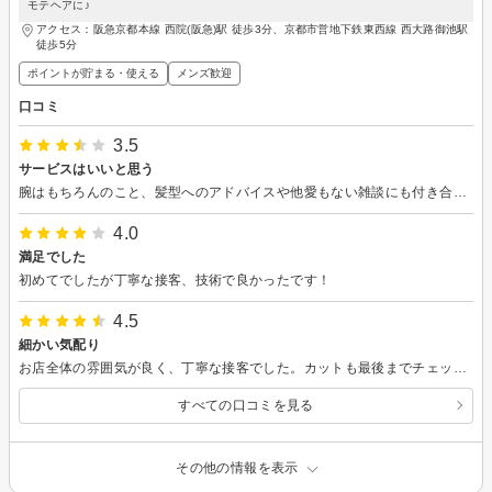
モテヘアに♪
アクセス：阪急京都本線 西院(阪急)駅 徒歩3分、京都市営地下鉄東西線 西大路御池駅
徒歩5分
ポイントが貯まる・使える
メンズ歓迎
口コミ
3.5
サービスはいいと思う
腕はもちろんのこと、髪型へのアドバイスや他愛もない雑談にも付き合って頂けるので、ぼっちで暗い人でも安心してお願いすることができます。 唯一の不満点はお会計で、予約の際、楽天ポイントを使って通常よりも安くなるはずが、それが反映されてなくて余計に多く払うハメに…
4.0
満足でした
初めてでしたが丁寧な接客、技術で良かったです！
4.5
細かい気配り
お店全体の雰囲気が良く、丁寧な接客でした。カットも最後までチェックが完璧で、とても良かったです。シャンプーも気持ちよかったです。
すべての口コミを見る
その他の情報を表示