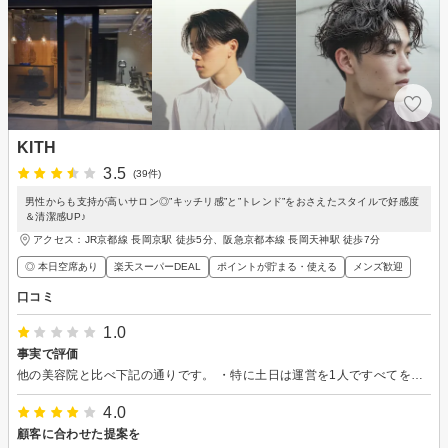
KITH
3.5
(39件)
男性からも支持が高いサロン◎”キッチリ感”と”トレンド”をおさえたスタイルで好感度
＆清潔感UP♪
アクセス：JR京都線 長岡京駅 徒歩5分、阪急京都本線 長岡天神駅 徒歩7分
◎ 本日空席あり
楽天スーパーDEAL
ポイントが貯まる・使える
メンズ歓迎
口コミ
1.0
事実で評価
他の美容院と比べ下記の通りです。 ・特に土日は運営を1人ですべてを行うことも多く、明らかな人手不足。 お客様によっては、タイムリーにサービスを受けられないため、 不快に感じる場合があり。 ・施術は丁寧よりもスピード重視という印象 人手不足もあるためと予想されるが、美容師はスピード重視を意識しているとのこと。 ・顧客予約内容の把握不足 ・カットはもみあげの髪の長さがなど、左右非対称あり。 街の1000円カットよりは上、同価格帯の美容院と比べると並～中かという印象 ・夜遅くまで営業しており、夜に髪を切りたい人には都合が良い。
4.0
顧客に合わせた提案を