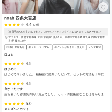
noah 四条大宮店
4.4
(28件)
【当日予約OK☆】おしゃれメンズのオン・オフスタイルには<とっておき>サロン!!
アクセス：阪急京都本線 大宮(京都)駅 徒歩1分、京都市営地下鉄烏丸線 四条(京都市
営)駅 徒歩15分
◎ 本日空席あり
楽天スーパーDEAL
ポイントが貯まる・使える
メンズ歓迎
口コミ
4.5
はじめて
はじめて伺いました。 積極的に提案いただいて、セットの方法も丁寧に教えていただけました。 ありがとうございました。
4.5
良かったです
落ち着いた雰囲気の良いお店でした。 カットの技術的なことは分かりませんが いい感じにしていただけました。
5.0
メンズヘアカット