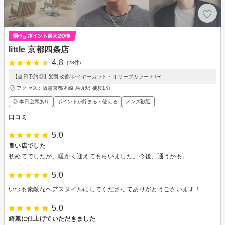
little 京都四条店
4.8
(28件)
【当日予約◎】髪質改善/レイヤーカット・オリーブカラー＋TR
アクセス：阪急京都本線 烏丸駅 徒歩1分
◎ 本日空席あり
ポイントが貯まる・使える
メンズ歓迎
口コミ
5.0
良い店でした
初めてでしたが、暖かく迎えてもらいました。今後、通うかも。
5.0
いつも素敵なヘアスタイルにしてくださってありがとうございます！
5.0
綺麗に仕上げていただきました