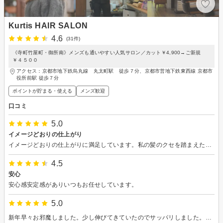
Kurtis HAIR SALON
4.6
(31件)
《寺町竹屋町・御所南》メンズも通いやすい人気サロン／カット￥4,900→ご新規
￥４５００
アクセス：京都市地下鉄烏丸線 丸太町駅 徒歩７分、京都市営地下鉄東西線 京都市
役所前駅 徒歩７分
ポイントが貯まる・使える
メンズ歓迎
口コミ
5.0
イメージどおりの仕上がり
イメージどおりの仕上がりに満足しています。私の髪のクセを踏まえた上でカットしていただきました。また、ヘアケアに対する悩みに対して具体的な情報やアドバイスをいただき、感謝申し上げます。店内の雰囲気も良く、またお世話になりたいと思います。
4.5
安心
安心感安定感がありいつもお任せしています。
5.0
新年早々お邪魔しました。少し伸びてきていたのでサッパリしました。今年もどうぞよろしくお願いします。