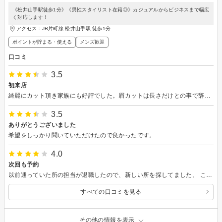
《松井山手駅徒歩1分》《男性スタイリスト在籍◎》カジュアルからビジネスまで幅広
く対応します！
アクセス：JR片町線 松井山手駅 徒歩1分
ポイントが貯まる・使える
メンズ歓迎
口コミ
3.5
初来店
綺麗にカット頂き家族にも好評でした。眉カットは長さだけとの事で辞めました。投稿特典を頂けなかったのですが、次回来店時に頂けるのでしょうか。分かりにくいです。
3.5
ありがとうございました
希望をしっかり聞いていただけたので良かったです。
4.0
次回も予約
以前通っていた所の担当が退職したので、新しい所を探してました。 こちらがあまり喋らなければそのまま切ってくれてるので気楽でした。 次回も同じカットならわかるように最後に写真も残してくれていたので次回も楽かなと予約もしときました。
すべての口コミを見る
その他の情報を表示