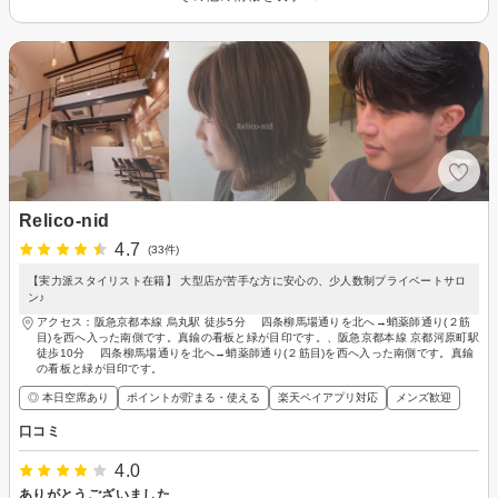
Relico-nid
4.7
(33件)
【実力派スタイリスト在籍】 大型店が苦手な方に安心の、少人数制プライベートサロ
ン♪
アクセス：阪急京都本線 烏丸駅 徒歩5分 四条柳馬場通りを北へ→蛸薬師通り(２筋
目)を西へ入った南側です。真鍮の看板と緑が目印です。、阪急京都本線 京都河原町駅
徒歩10分 四条柳馬場通りを北へ→蛸薬師通り(２筋目)を西へ入った南側です。真鍮
の看板と緑が目印です。
◎ 本日空席あり
ポイントが貯まる・使える
楽天ペイアプリ対応
メンズ歓迎
口コミ
4.0
ありがとうございました