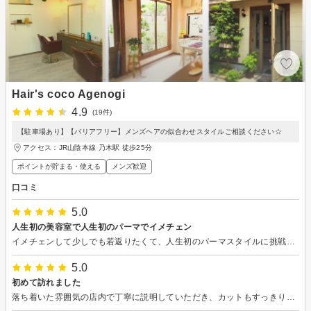
Hair's coco Agenogi
4.9
(19件)
【駐車場あり】【バリアフリー】メンズヘアの似合わせスタイルご相談ください☆
アクセス：JR山陰本線 乃木駅 徒歩25分
ポイントが貯まる・使える
メンズ歓迎
口コミ
5.0
人生初の美容室で人生初のパーマでイメチェン
イメチェンして少しでも若返りたくて、人生初のパーマスタイルに挑戦しにこちらの美容室を選びました。スタッフの方も話しやすかったですし、居心地良かったです♪ また行きたいと思いました
5.0
初めて訪れました
落ち着いた雰囲気の店内で丁寧に説明していただき、カットもすっきりして良かったです。