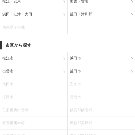
松江・安来
出雲・雲南
浜田・江津・大田
益田・津和野
島根県その他
市区から探す
松江市
浜田市
出雲市
益田市
大田市
安来市
江津市
雲南市
仁多郡奥出雲町
飯石郡飯南町
邑智郡川本町
邑智郡美郷町