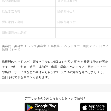
邑智郡邑南町
鹿足郡津和野町
鹿足郡吉賀町
隠岐郡海士町
隠岐郡西ノ島町
隠岐郡知夫村
隠岐郡隠岐の島町
美容院・美容室
メンズ美容室
島根県
ヘッドスパ・頭皮ケア
口コミ
数順（すべて）
島根県の
ヘッドスパ・頭皮ケア
サロン(口コミが多い順)から検索＆予約が可能
です。松江・安来、益田・津和野、出雲・雲南などのエリア、得意メニュー
や施設・サービスなどの条件から自分にピッタリの施術を見つけましょう。
当日予約できるサロンもあります。
アプリからの予約ならもっとおトクで便利！