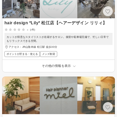
hair design *Lily* 松江店【ヘアーデザイン リリィ】
-
(-件)
カットが得意なスタイリストが在籍するサロン。個室や駐車場完備で、忙しい日常で
もリラックスできる空間。
アクセス：JR山陰本線 松江駅 徒歩30分
ポイントが貯まる・使える
メンズ歓迎
その他の情報を表示