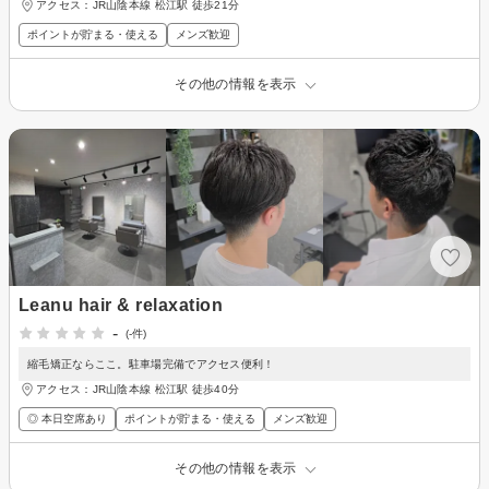
アクセス：JR山陰本線 松江駅 徒歩21分
ポイントが貯まる・使える
メンズ歓迎
その他の情報を表示
Leanu hair & relaxation
-
(-件)
縮毛矯正ならここ。駐車場完備でアクセス便利！
アクセス：JR山陰本線 松江駅 徒歩40分
◎ 本日空席あり
ポイントが貯まる・使える
メンズ歓迎
その他の情報を表示