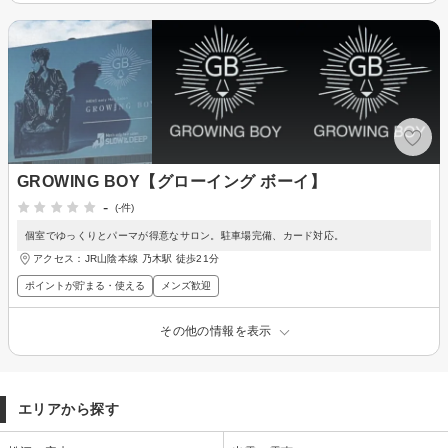
GROWING BOY【グローイング ボーイ】
-
(-件)
個室でゆっくりとパーマが得意なサロン。駐車場完備、カード対応。
アクセス：JR山陰本線 乃木駅 徒歩21分
ポイントが貯まる・使える
メンズ歓迎
その他の情報を表示
エリアから探す