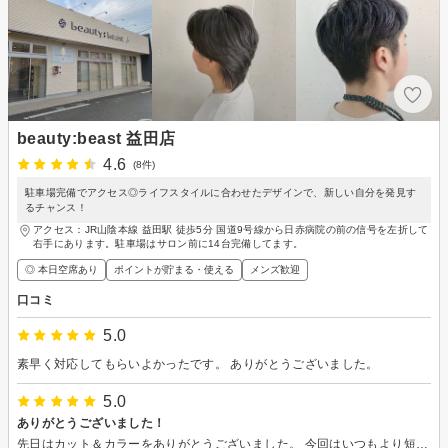
beauty:beast 益田店
4.6
(8件)
駐車場完備でアクセス◎ライフスタイルに合わせたデザインで、新しい自分を発見す
るチャンス！
アクセス：JR山陰本線 益田駅 徒歩5分 国道9号線から日赤病院の前の信号を左折して
右手にあります。駐車場はサロン前に14台完備してます。
◎ 本日空席あり
ポイントが貯まる・使える
メンズ歓迎
口コミ
5.0
素早く対応してもらいよかったです。 ありがとうございました。
5.0
ありがとうございました！
先日はカット＆カラーをありがとうございました。 今回はいつもより短めにカットして頂き、とてもスッキリとして満足しております。 今回もとても丁寧で楽しいお時間でした。 また次回もよろしくお願いいたします！