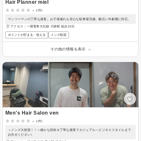
Hair Planner miel
-
(-件)
マンツーマンの丁寧な接客。お子様連れも安心な駐車場完備。幅広い年齢層に対応。
アクセス：一畑電車大社線 川跡駅 徒歩10分
ポイントが貯まる・使える
メンズ歓迎
その他の情報を表示
Men's Hair Salon ven
-
(-件)
＜メンズ大歓迎！！＞確かな技術＆丁寧な接客でカジュアル～ビジネススタイルまで
お任せください♪