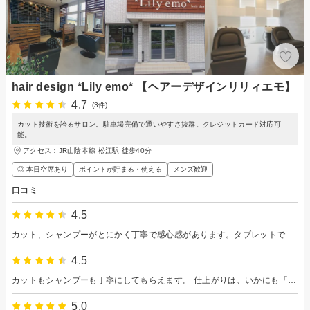
hair design *Lily emo* 【ヘアーデザインリリィエモ】
4.7
(3件)
カット技術を誇るサロン。駐車場完備で通いやすさ抜群。クレジットカード対応可
能。
アクセス：JR山陰本線 松江駅 徒歩40分
◎ 本日空席あり
ポイントが貯まる・使える
メンズ歓迎
口コミ
4.5
カット、シャンプーがとにかく丁寧で感心感があります。タブレットで雑誌が見れるサービスも良い。 カットの仕上がりも上手です。
4.5
カットもシャンプーも丁寧にしてもらえます。 仕上がりは、いかにも「切りました」感はなく、ナチュラルで良いです。 カットの翌日でも自分で再現してセットできました。技術も高いと思います。
5.0