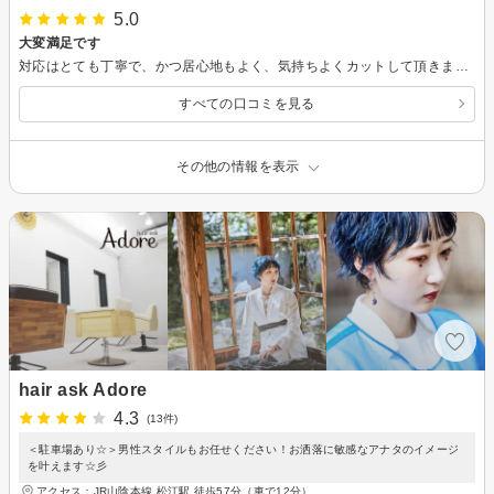
5.0
大変満足です
対応はとても丁寧で、かつ居心地もよく、気持ちよくカットして頂きました。 また、利用者の入れ替わりをのタイミングで感染対策もしっかりされており、安心でした。
すべての口コミを見る
その他の情報を表示
hair ask Adore
4.3
(13件)
＜駐車場あり☆＞男性スタイルもお任せください！お洒落に敏感なアナタのイメージ
を叶えます☆彡
アクセス：JR山陰本線 松江駅 徒歩57分（車で12分）