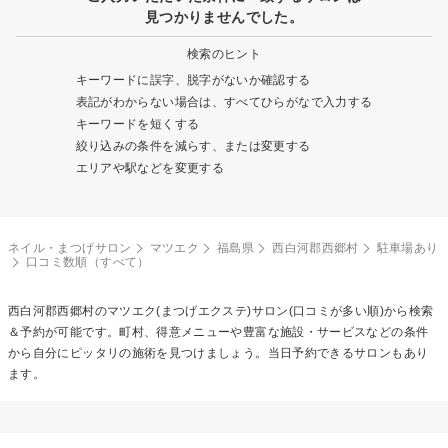
見つかりませんでした。
検索のヒント
キーワードに誤字、脱字がないか確認する
表記がわからない場合は、すべてひらがなで入力する
キーワードを短くする
絞り込みの条件を減らす、または変更する
エリアや駅などを変更する
ネイル・まつげサロン
マツエク
福島県
西白河郡西郷村
駐車場あり
口コミ数順（すべて）
西白河郡西郷村の
マツエク(まつげエクステ)
サロン(口コミが多い順)から検索
＆予約が可能です。町村、得意メニューや豊富な施設・サービスなどの条件
から自分にピッタリの施術を見つけましょう。当日予約できるサロンもあり
ます。