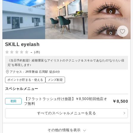
SKILL eyelash
-
(-件)
《当日予約歓迎》経験豊富なアイリストのテクニック＆スキルであなたの“なりたい目
元”を再現します♪
アクセス：JR常磐線 石岡駅 徒歩4分
ポイントが貯まる・使える
メンズ歓迎
スペシャルメニュー
【フラットラッシュ付け放題】￥8,500初回他店オ
￥8,500
初回
フ無料
すべてのスペシャルメニューを見る
その他の情報を表示