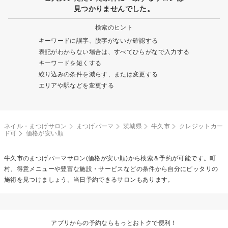
見つかりませんでした。
検索のヒント
キーワードに誤字、脱字がないか確認する
表記がわからない場合は、すべてひらがなで入力する
キーワードを短くする
絞り込みの条件を減らす、または変更する
エリアや駅などを変更する
ネイル・まつげサロン
まつげパーマ
茨城県
牛久市
クレジットカー
ド可
価格が安い順
牛久市の
まつげパーマ
サロン(価格が安い順)から検索＆予約が可能です。町
村、得意メニューや豊富な施設・サービスなどの条件から自分にピッタリの
施術を見つけましょう。当日予約できるサロンもあります。
アプリからの予約ならもっとおトクで便利！