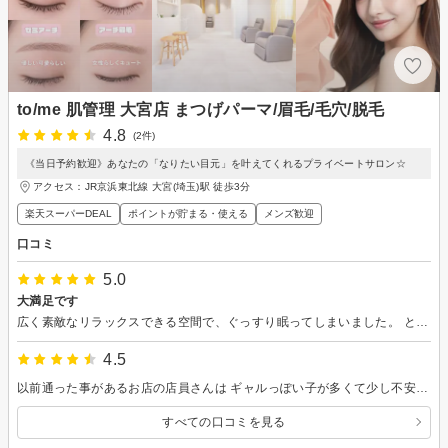
to/me 肌管理 大宮店 まつげパーマ/眉毛/毛穴/脱毛
4.8
(2件)
《当日予約歓迎》あなたの「なりたい目元」を叶えてくれるプライベートサロン☆
アクセス：JR京浜東北線 大宮(埼玉)駅 徒歩3分
楽天スーパーDEAL
ポイントが貯まる・使える
メンズ歓迎
口コミ
5.0
大満足です
広く素敵なリラックスできる空間で、ぐっすり眠ってしまいました。 とてもキレイに仕上げていただき大満足です。またお願いします。
4.5
以前通った事があるお店の店員さんは ギャルっぽい子が多くて少し不安でしたが 今回初めての来店で、初めて担当して下さった方は雰囲気が落ち着いていて カウンセリングも丁寧にして下さって、 安心してお任せ出来ました♪ リーズナブルなので これから通わせていただきます♪
すべての口コミを見る