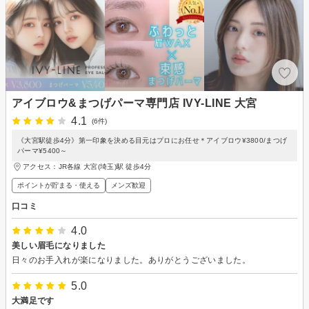
アイブロウ&まつげパーマ専門店 IVY-LINE 大宮
4.1
(6件)
《大宮駅徒歩4分》第一印象を決める目元はプロにお任せ＊アイブロウ¥3800/まつげ
パーマ¥5400～
アクセス：JR各線 大宮(埼玉)駅 徒歩4分
ポイントが貯まる・使える
メンズ歓迎
口コミ
4.0
美しい眉毛になりました
日々のお手入れが楽になりました。ありがとうございました。
5.0
大満足です