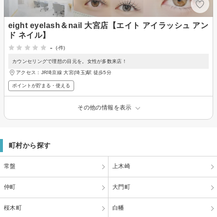
eight eyelash＆nail 大宮店【エイト アイラッシュ アン
ド ネイル】
-
(-件)
カウンセリングで理想の目元を。女性が多数来店！
アクセス：JR埼京線 大宮(埼玉)駅 徒歩5分
ポイントが貯まる・使える
その他の情報を表示
町村から探す
常盤
上木崎
仲町
大門町
桜木町
白幡