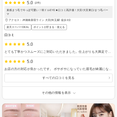
5.0
(2件)
束感まつ毛で今っぽ可愛い！韓ドルEYE★口コミ高評価！大宮/大宮東口/まつ毛パー
マ
アクセス：JR湘南新宿ライン 大宮(埼玉)駅 徒歩3分
楽天スーパーDEAL
ポイントが貯まる・使える
口コミ
5.0
とても丁寧かつスムーズにご対応いただきました。仕上がりも大満足です！ありがとうございました。
5.0
お店の方の対応が良かったです。 ボサボサになっていた眉毛が綺麗になりました。ありがとうございます。
すべての口コミを見る
その他の情報を表示