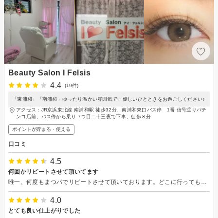
Beauty Salon I Felsis
4.4
(19件)
「東浦和」「南浦和」ゆったり温かい雰囲気で、優しいひとときをお過ごしください♪
アクセス：JR京浜東北線 南浦和駅 徒歩32分、南浦和東口バス停 1番 信号渡りパチ
ンコ店前、バス停から乗り 7つ目二十三夜で下車、徒歩８分
ポイントが貯まる・使える
口コミ
4.5
何回かリピートさせて頂いてます
唯一、何度もまつパでリピートさせて頂いております。どこに行っても納得できなかった悩みに合わせて提案してもらっており、納得のいく施術に寄り添って近づけてもらってます！！
4.0
とても良い仕上がりでした