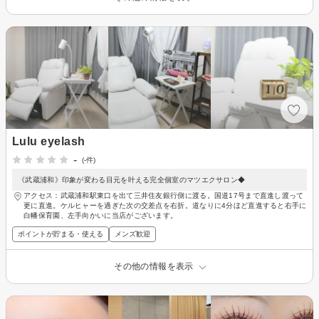
Lulu eyelash
-
(-件)
《武蔵浦和》印象が変わる目元を叶える完全個室のマツエクサロン◆
アクセス：武蔵浦和駅東口を出て三井住友銀行側に渡る。国道17号まで直進し渡って
更に直進。ケルヒャーを過ぎた次の交差点を右折。道なりに4分ほど直進すると右手に
白幡保育園、左手向かいに当店がございます。
ポイントが貯まる・使える
メンズ歓迎
その他の情報を表示