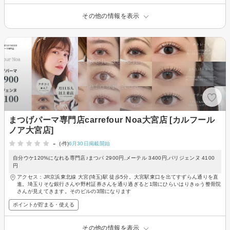
その他の情報を表示
まつげパーマ専門店carrefour Noa大宮店 [カルフール
ノア大宮店]
-
(-件)
6月30日掲載開始
自分ウケ120%になれる専門店♪まつパ 2900円,メーテル 3400円,パリジェンヌ 4100
円
アクセス：JR京浜東北線 大宮(埼玉)駅 徒歩5分。大宮駅東口を出てすずらん通りを直
進。埼玉りそな銀行さんや野村証券さんを通り過ぎると1階にひらいはりきゅう整骨院
さんが見えてきます。そのビルの3階になります
ポイントが貯まる・使える
その他の情報を表示