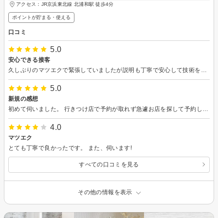
アクセス：JR京浜東北線 北浦和駅 徒歩4分
ポイントが貯まる・使える
口コミ
5.0
安心できる接客
久しぶりのマツエクで緊張していましたが説明も丁寧で安心して技術を受けることができました 今回の私の事情にあった提案もしてくれてハマりそうです ありがとうございました
5.0
新規の感想
初めて伺いました。 行きつけ店で予約が取れず急遽お店を探して予約しました。とても良い空間で、終始爆睡。施術前に 親切にご説明いただけました。仕上がりも大満足で、左目が特に取れやすいと伝えたらしっかりめに対応いただけ、毛のコンディションも説明いただけました。また是非利用したいです。
4.0
マツエク
とても丁寧で良かったです。 また、伺います!
すべての口コミを見る
その他の情報を表示