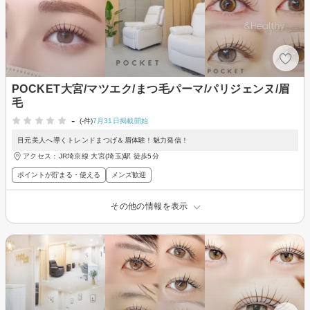
POCKET大宮/マツエク/まつ毛パーマ/パリジェンヌ/眉
毛
-
(-件)
7月31日掲載開始
目元美人へ導くトレンドまつげ＆眉体験！魅力発信！
アクセス：JR埼京線 大宮(埼玉)駅 徒歩5分
ポイントが貯まる・使える
メンズ歓迎
その他の情報を表示