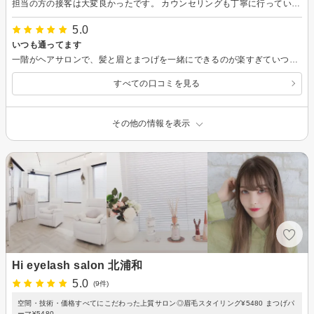
担当の方の接客は大変良かったです。 カウンセリングも丁寧に行っていただき安心できました。 本当にありがとうございました！ ただ1点、入り口が1階なのですが、1階のスタッフの対応が良くなかったです。 2階直通の入り口があれば、このような思いしなかったなと残念でなりません。 担当のお姉さんには良くしていただいたのに、このようなコメントで申し訳ありません。
5.0
いつも通ってます
一階がヘアサロンで、髪と眉とまつげを一緒にできるのが楽すぎていつも通っています！これからもよろしくお願いいたします。
すべての口コミを見る
その他の情報を表示
Hi eyelash salon 北浦和
5.0
(9件)
空間・技術・価格すべてにこだわった上質サロン◎眉毛スタイリング¥5480 まつげパ
ーマ¥5480