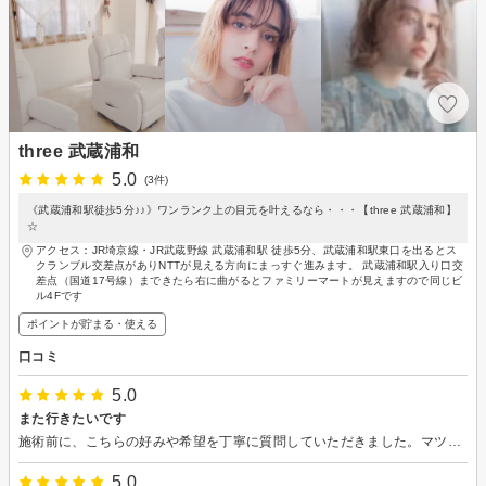
three 武蔵浦和
5.0
(3件)
《武蔵浦和駅徒歩5分♪♪》ワンランク上の目元を叶えるなら・・・【three 武蔵浦和】
☆
アクセス：JR埼京線・JR武蔵野線 武蔵浦和駅 徒歩5分、武蔵浦和駅東口を出るとス
クランブル交差点がありNTTが見える方向にまっすぐ進みます。 武蔵浦和駅入り口交
差点（国道17号線）まできたら右に曲がるとファミリーマートが見えますので同じビ
ル4Fです
ポイントが貯まる・使える
口コミ
5.0
また行きたいです
施術前に、こちらの好みや希望を丁寧に質問していただきました。マツパ初心者であまりお答えできませんでしたが、色々試して好みを探っていきましょうと言っていただき安心してお任せできました。
5.0