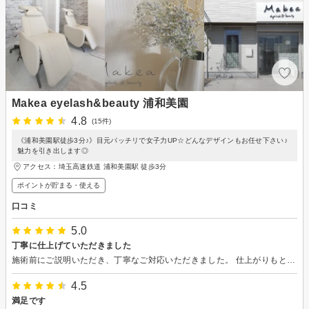
Makea eyelash&beauty 浦和美園
4.8
(15件)
《浦和美園駅徒歩3分♪》目元パッチリで女子力UP☆どんなデザインもお任せ下さい♪
魅力を引き出します◎
アクセス：埼玉高速鉄道 浦和美園駅 徒歩3分
ポイントが貯まる・使える
口コミ
5.0
丁寧に仕上げていただきました
施術前にご説明いただき、丁寧なご対応いただきました。 仕上がりもとても綺麗に仕上げていただきました。 ありがとうございました。
4.5
満足です