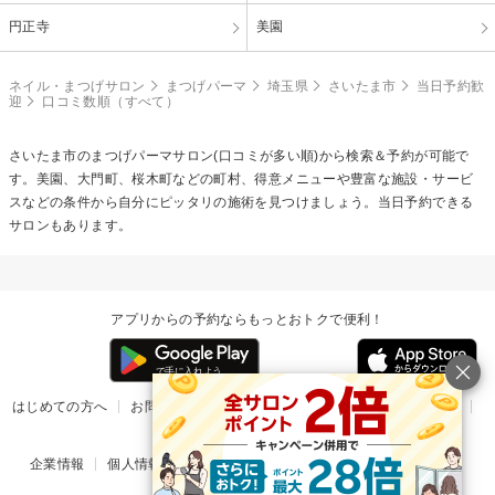
円正寺
美園
ネイル・まつげサロン
まつげパーマ
埼玉県
さいたま市
当日予約歓
迎
口コミ数順（すべて）
さいたま市の
まつげパーマ
サロン(口コミが多い順)から検索＆予約が可能で
す。美園、大門町、桜木町などの町村、得意メニューや豊富な施設・サービ
スなどの条件から自分にピッタリの施術を見つけましょう。当日予約できる
サロンもあります。
アプリからの予約ならもっとおトクで便利！
はじめての方へ
お問い合わせ
ヘルプ
リリース情報
利用規約
掲載ご希望のサロン様
企業情報
個人情報保護方針
楽天のサービス一覧
アプリ一覧
© Rakuten Group, Inc.