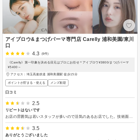
アイブロウ&まつげパーマ専門店 Carelly 浦和美園/東川
口
4.3
(9件)
《Carelly》第一印象を決める目元はプロにお任せ＊アイブロウ¥3800/まつげパーマ
¥5400～
アクセス：埼玉高速鉄道 浦和美園駅 徒歩15分
ポイントが貯まる・使える
メンズ歓迎
口コミ
2.5
リピートはないです
お店の雰囲気は若いスタッフが多いので活気のあるお店でした。技術面に関しては期待以上のものはなく普通…いつも行ってるお店の方がいいかなという印象でした。初回でしたが同意書もなくそのまま施術でした。そこに少し違和感を抱きました。接客は普通です。
3.5
ありがとうございました