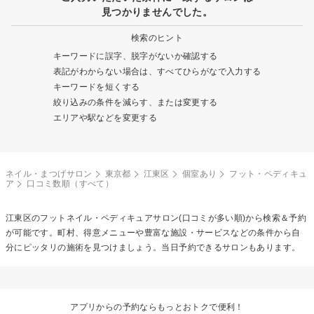
見つかりませんでした。
検索のヒント
キーワードに誤字、脱字がないか確認する
表記がわからない場合は、すべてひらがなで入力する
キーワードを短くする
絞り込みの条件を減らす、または変更する
エリアや駅などを変更する
ネイル・まつげサロン
東京都
江東区
個室あり
フット・ペディキュ
ア
口コミ数順（すべて）
江東区の
フットネイル・ペディキュア
サロン(口コミが多い順)から検索＆予約
が可能です。町村、得意メニューや豊富な施設・サービスなどの条件から自
分にピッタリの施術を見つけましょう。当日予約できるサロンもあります。
アプリからの予約ならもっとおトクで便利！