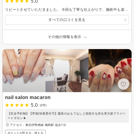
5.0
リピートさせていただきました。 今回も丁寧な仕上がりで、施術中も楽しく過ごさせていただき、あっという間の時間でした。 また次回もお願いしたいと思います。
すべての口コミを見る
その他の情報を表示
nail salon macaron
5.0
(2件)
【完全予約制】【早朝/深夜受付可】最高のおもてなしと技術力を誇る実力派プライベ
ートサロン★
アクセス：東武伊勢崎線 梅島駅 徒歩7分
ポイントが貯まる・使える