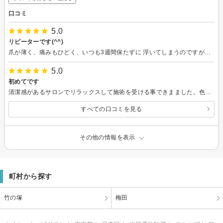
口コミ
5.0
リピーターです(^^)
爪が薄く、痛みもひどく、いつも3週間保たずに 浮いてしまうのですが、こちらのサロンではケアもして頂きながらなので、保ちが断然変わりました(^^) スカルプもしてもらうことがあるのですが、施術時間も早く丁寧な仕上がりのためとても満足しています。
5.0
初めてです
清潔感があるサロンでリラックスして施術を受ける事できまました。色やデザイン相談して決めたのですが出来上がりにとても満足しています。雰囲気もお客様への気配りもとても良かったので次回も是非利用したいと思います。
すべての口コミを見る
その他の情報を表示
町村から探す
竹の塚
梅田