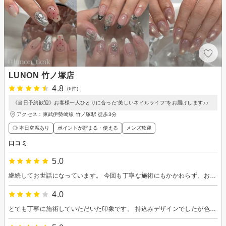
LUNON 竹ノ塚店
4.8
(6件)
《当日予約歓迎》お客様一人ひとりに合った”美しいネイルライフ”をお届けします♪♪
アクセス：東武伊勢崎線 竹ノ塚駅 徒歩3分
◎ 本日空席あり
ポイントが貯まる・使える
メンズ歓迎
口コミ
5.0
継続してお世話になっています。 今回も丁寧な施術にもかかわらず、お話をしていたらあっという間に終わってしまいました。 初めての施術メニューでしたが、ケアや次回の目安についてわかりやすく教えていただき安心しました。 とても良い仕上がりで気に入ったので継続していきたいと思います。
4.0
とても丁寧に施術していただいた印象です。 持込みデザインでしたが色選びも悩んでいると意見をいただけてイメージ(写真)通りの仕上がりになりました！ 施術とは別で提携駐車場があると記載があったあった場所へ停めましたがもう提携じゃないと最後に言われ想定外に800円かかってしまったのが残念でした。