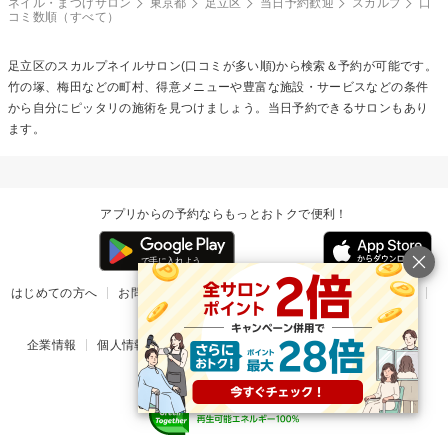
ネイル・まつげサロン
東京都
足立区
当日予約歓迎
スカルプ
口
コミ数順（すべて）
足立区の
スカルプネイル
サロン(口コミが多い順)から検索＆予約が可能です。
竹の塚、梅田などの町村、得意メニューや豊富な施設・サービスなどの条件
から自分にピッタリの施術を見つけましょう。当日予約できるサロンもあり
ます。
アプリからの予約ならもっとおトクで便利！
はじめての方へ
お問い合わせ
ヘルプ
リリース情報
利用規約
掲載ご希望のサロン様
企業情報
個人情報保護方針
楽天のサービス一覧
アプリ一覧
© Rakuten Group, Inc.