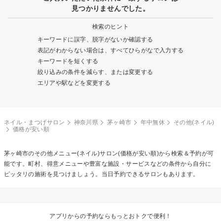
見つかりませんでした。
検索のヒント
キーワードに誤字、脱字がないか確認する
表記がわからない場合は、すべてひらがなで入力する
キーワードを短くする
絞り込みの条件を減らす、または変更する
エリアや駅などを変更する
ネイル・まつげサロン
神奈川県
茅ヶ崎市
年中無休
その他(ネイル)
価格が安い順
茅ヶ崎市の
その他メニュー(ネイル)
サロン(価格が安い順)から検索＆予約が可
能です。町村、得意メニューや豊富な施設・サービスなどの条件から自分に
ピッタリの施術を見つけましょう。当日予約できるサロンもあります。
アプリからの予約ならもっとおトクで便利！