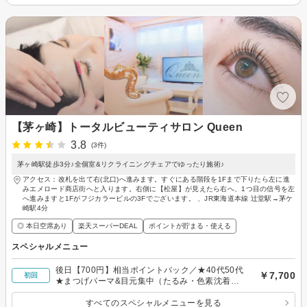
【茅ヶ崎】トータルビューティサロン Queen
3.8
(3件)
茅ヶ崎駅徒歩3分♪全個室&リクライニングチェアでゆったり施術♪
アクセス：改札を出て右(北口)へ進みます。すぐにある階段を1Fまで下りたら左に進
みエメロード商店街へと入ります。右側に【松屋】が見えたら右へ、1つ目の信号を左
へ進みますと1Fがフジカラービルの3Fでございます。 、JR東海道本線 辻堂駅→茅ケ
崎駅4分
◎ 本日空席あり
楽天スーパーDEAL
ポイントが貯まる・使える
スペシャルメニュー
後日【700円】相当ポイントバック／★40代50代
￥7,700
初回
★まつげパーマ&目元集中（たるみ・色素沈着）
ポレーション
すべてのスペシャルメニューを見る