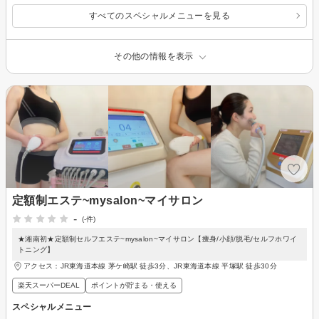
すべてのスペシャルメニューを見る
その他の情報を表示
定額制エステ~mysalon~マイサロン
-
(-件)
★湘南初★定額制セルフエステ~mysalon~マイサロン【痩身/小顔/脱毛/セルフホワイ
トニング】
アクセス：JR東海道本線 茅ケ崎駅 徒歩3分、JR東海道本線 平塚駅 徒歩30分
楽天スーパーDEAL
ポイントが貯まる・使える
スペシャルメニュー