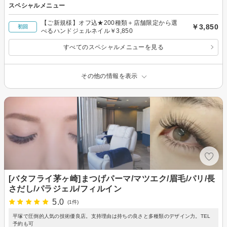
スペシャルメニュー
【ご新規様】オフ込★200種類＋店舗限定から選
￥3,850
初回
べるハンドジェルネイル￥3,850
すべてのスペシャルメニューを見る
その他の情報を表示
[バタフライ茅ヶ崎]まつげパーマ/マツエク/眉毛/パリ/長
さだし/パラジェル/フィルイン
5.0
(1件)
平塚で圧倒的人気の技術優良店。支持理由は持ちの良さと多種類のデザイン力。TEL
予約も可