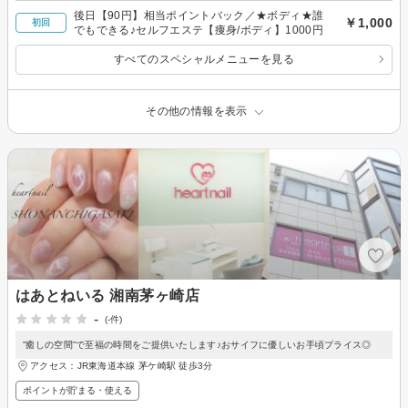
後日【90円】相当ポイントバック／★ボディ★誰
￥1,000
初回
でもできる♪セルフエステ【痩身/ボディ】1000円
すべてのスペシャルメニューを見る
その他の情報を表示
はあとねいる 湘南茅ヶ崎店
-
(-件)
”癒しの空間”で至福の時間をご提供いたします♪おサイフに優しいお手頃プライス◎
アクセス：JR東海道本線 茅ケ崎駅 徒歩3分
ポイントが貯まる・使える