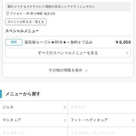
朝のメイクもラクラクに☆理想の目元へ☆アイラッシュサロン
アクセス：JR 茅ケ崎駅 徒歩2分
ポイントが貯まる・使える
スペシャルメニュー
￥6,050
最高級セーブル★80本★＋無料オフ込み
初回
すべてのスペシャルメニューを見る
その他の情報を表示
メニューから探す
ジェル
スカルプ
マニキュア
フット・ペディキュア
ネイルチップ
ブライダル・ウェディング