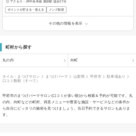
アクセス：JR中央本線 酒折駅 徒歩27分
ポイントが貯まる・使える
メンズ歓迎
その他の情報を表示
町村から探す
丸の内
向町
ネイル・まつげサロン
まつげパーマ
山梨県
甲府市
駐車場あり
口コミ数順（すべて）
甲府市の
まつげパーマ
サロン(口コミが多い順)から検索＆予約が可能です。丸
の内、向町などの町村、得意メニューや豊富な施設・サービスなどの条件か
ら自分にピッタリの施術を見つけましょう。当日予約できるサロンもありま
す。