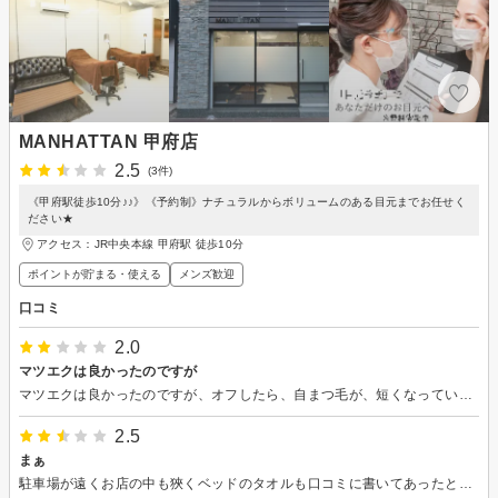
MANHATTAN 甲府店
2.5
(3件)
《甲府駅徒歩10分♪♪》《予約制》ナチュラルからボリュームのある目元までお任せく
ださい★
アクセス：JR中央本線 甲府駅 徒歩10分
ポイントが貯まる・使える
メンズ歓迎
口コミ
2.0
マツエクは良かったのですが
マツエクは良かったのですが、オフしたら、自まつ毛が、短くなっていて、びっくりしました。二度と行きません。
2.5
まぁ
駐車場が遠くお店の中も狹くベッドのタオルも口コミに書いてあったとおりきたなかった。