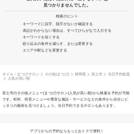
見つかりませんでした。
検索のヒント
キーワードに誤字、脱字がないか確認する
表記がわからない場合は、すべてひらがなで入力する
キーワードを短くする
絞り込みの条件を減らす、または変更する
エリアや駅などを変更する
ネイル・まつげサロン
その他(まつげ)
静岡県
富士市
当日予約歓迎
人気が高い順
富士市の
その他メニュー(まつげ)
サロン(人気が高い順)から検索＆予約が可能
です。町村、得意メニューや豊富な施設・サービスなどの条件から自分にピ
ッタリの施術を見つけましょう。当日予約できるサロンもあります。
アプリからの予約ならもっとおトクで便利！