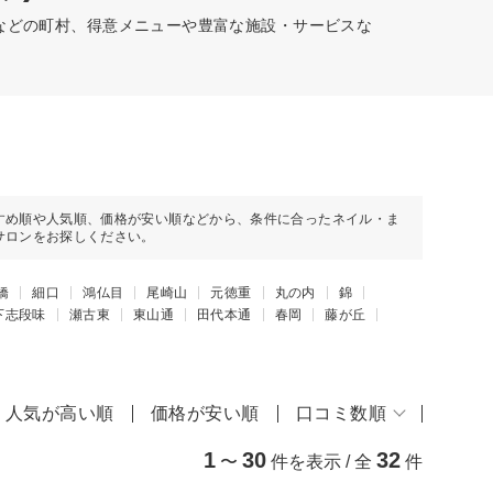
内などの町村、得意メニューや豊富な施設・サービスな
すめ順や人気順、価格が安い順などから、条件に合ったネイル・ま
サロンをお探しください。
橋
細口
鴻仏目
尾崎山
元徳重
丸の内
錦
下志段味
瀬古東
東山通
田代本通
春岡
藤が丘
人気が高い順
価格が安い順
口コミ数順
1
30
32
〜
件を表示 / 全
件