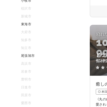
小牧市
稲沢市
新城市
東海市
大府市
知多市
知立市
ドラ
尾張旭市
モンテ
高浜市
岩倉市
豊明市
癒し
日進市
◎ 本
田原市
《丸の
愛西市
愛され