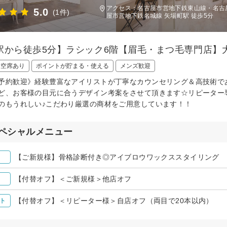
アクセス：名古屋市営地下鉄東山線・名古屋
5.0
(1件)
屋市営地下鉄名城線 矢場町駅 徒歩5分
駅から徒歩5分】ラシック6階【眉毛・まつ毛専門店】大
日空席あり
ポイントが貯まる・使える
メンズ歓迎
予約歓迎》経験豊富なアイリストが丁寧なカウンセリング＆高技術で
ど、お客様の目元に合うデザイン考案をさせて頂きます☆リピーター
のもうれしい♪こだわり厳選の商材をご用意しています！！
ペシャルメニュー
【ご新規様】骨格診断付き◎アイブロウワックススタイリング ￥
【付替オフ】＜ご新規様＞他店オフ
【付替オフ】＜リピーター様＞自店オフ（両目で20本以内）
ト