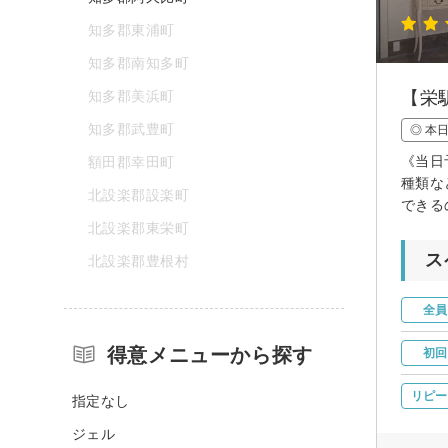
知多郡東浦町
知多郡南知多町
知多郡美浜町
【栄
知多郡武豊町
◎ 本
《当日
額田郡幸田町
種類な
北設楽郡設楽町
できる
北設楽郡東栄町
ス
北設楽郡豊根村
全員
得意メニューから探す
初回
リピー
指定なし
ジェル