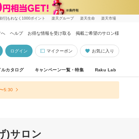
銀行]もれなく1000ポイント
楽天グループ
楽天生命
楽天市場
方へ
ヘルプ
お得な情報を受け取る
掲載ご希望のサロン様
ログイン
マイクーポン
お気に入り
イルカタログ
キャンペーン一覧・特集
Raku Lab
5:30
げ)サロン