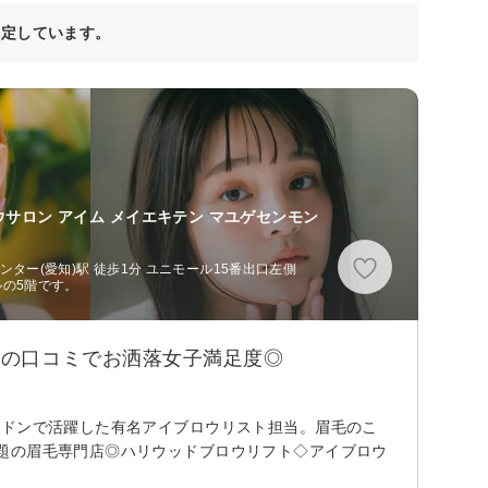
決定しています。
ウサロン アイム メイエキテン マユゲセンモン
ター(愛知)駅 徒歩1分 ユニモール15番出口左側
ルの5階です。
TOPの口コミでお洒落女子満足度◎
ンドンで活躍した有名アイブロウリスト担当。眉毛のこ
題の眉毛専門店◎ハリウッドブロウリフト◇アイブロウ