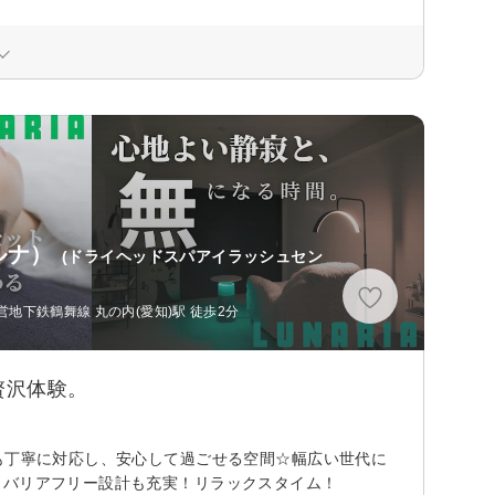
ルナ）
(ドライヘッドスパアイラッシュセン
下鉄鶴舞線 丸の内(愛知)駅 徒歩2分
贅沢体験。
も丁寧に対応し、安心して過ごせる空間☆幅広い世代に
、バリアフリー設計も充実！リラックスタイム！