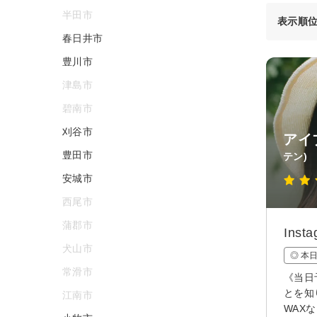
半田市
表示順
春日井市
豊川市
津島市
碧南市
刈谷市
アイ
豊田市
テン)
安城市
西尾市
蒲郡市
Ins
犬山市
◎ 本
常滑市
《当日
とを知
江南市
WAX