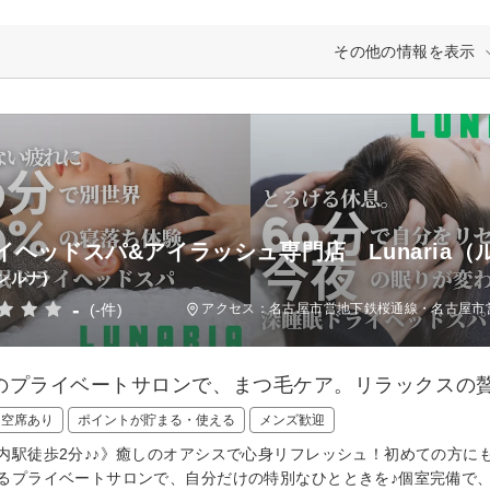
その他の情報を表示
イヘッドスパ&アイラッシュ専門店 Lunaria（
ンルナ)
-
(-件)
アクセス：名古屋市営地下鉄桜通線・名古屋市営地
のプライベートサロンで、まつ毛ケア。リラックスの
日空席あり
ポイントが貯まる・使える
メンズ歓迎
内駅徒歩2分♪♪》癒しのオアシスで心身リフレッシュ！初めての方に
るプライベートサロンで、自分だけの特別なひとときを♪個室完備で