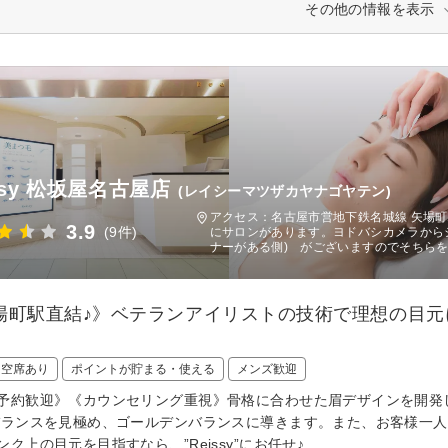
その他の情報を表示
ssy 松坂屋名古屋店
(レイシーマツザカヤナゴヤテン)
アクセス：名古屋市営地下鉄名城線 矢場町
3.9
(9件)
にサロンがあります。ヨドバシカメラから
ナーがある側) がございますのでそちら
場町駅直結♪》ベテランアイリストの技術で理想の目
日空席あり
ポイントが貯まる・使える
メンズ歓迎
予約歓迎》《カウンセリング重視》骨格に合わせた眉デザインを開発
バランスを見極め、ゴールデンバランスに導きます。また、お客様一
ンク上の目元を目指すなら、”Reissy”にお任せ♪