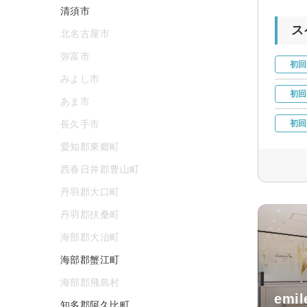
清須市
ス
北名古屋市
弥富市
初回
みよし市
初回
あま市
長久手市
初回
愛知郡東郷町
西春日井郡豊山町
丹羽郡大口町
丹羽郡扶桑町
海部郡大治町
海部郡蟹江町
海部郡飛島村
emi
知多郡阿久比町