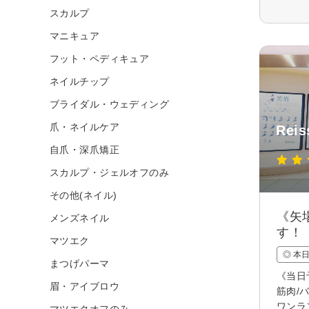
スカルプ
マニキュア
フット・ペディキュア
ネイルチップ
ブライダル・ウェディング
爪・ネイルケア
Rei
自爪・深爪矯正
スカルプ・ジェルオフのみ
その他(ネイル)
《矢
メンズネイル
す！
マツエク
◎ 本
まつげパーマ
《当日
眉・アイブロウ
筋肉/
ワンラ
マツエクオフのみ