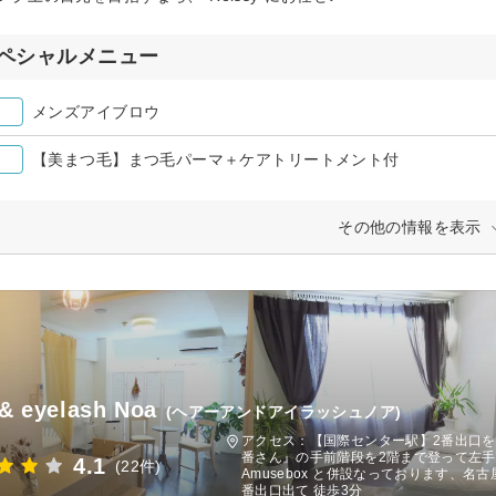
ペシャルメニュー
メンズアイブロウ
【美まつ毛】まつ毛パーマ＋ケアトリートメント付
その他の情報を表示
 & eyelash Noa
(ヘアーアンドアイラッシュノア)
アクセス：【国際センター駅】2番出口
番さん』の手前階段を2階まで登って左
4.1
(22件)
Amusebox と併設なっております、名
番出口出て 徒歩3分