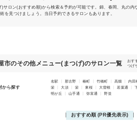
)
サロン(おすすめ順)から検索＆予約が可能です。錦、春岡、丸の
施術を見つけましょう。当日予約できるサロンもあります。
おす
屋市のその他メニュー(まつげ)のサロン一覧
つげ
名駅
那古野
椿町
竹橋町
高畑
内田
村から探す
栄
大須
栄
東桜
大曽根
若葉通
明が丘
山手通
弥富通
野並
おすすめ順 (PR優先表示)