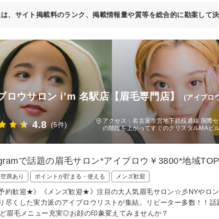
位は、サイト掲載料のランク、掲載情報量や質等を総合的に勘案して
ブロウサロン i’m 名駅店【眉毛専門店】
(アイブロ
アクセス：名古屋市営地下鉄桜通線 国際セン
4.8
(5件)
の階段を上がってすぐのクリスタルMAビ
tagramで話題の眉毛サロン*アイブロウ￥3800*地域
日空席あり
ポイントが貯まる・使える
メンズ歓迎
予約歓迎★》《メンズ歓迎★》注目の大人気眉毛サロン☆彡NYやロ
り尽くした実力派のアイブロウリストが集結。リピーター多数！！話
など眉毛メニュー充実◎お顔の印象変えてみませんか？