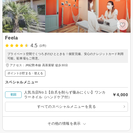
Feela
4.5
(1件)
プライベート空間でくつろぎのひとときを！個室完備、安心のクレジットカード利用
可能。駐車場もご用意。
アクセス：JR紀勢本線 高茶屋駅 徒歩30分
ポイントが貯まる・使える
スペシャルメニュー
人気当店No.1【自爪を削らず傷みにくい】ワンカ
￥4,000
初回
ラーネイル（ハンドケア付）
すべてのスペシャルメニューを見る
その他の情報を表示