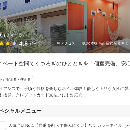
a
(フィーラ)
4.5
(1件)
アクセス：JR紀勢本線 高茶屋駅 徒歩30分
イベート空間でくつろぎのひとときを！個室完備、安
。
トが貯まる・使える
オアシスで、手頃な価格を楽しむネイル体験！優しく上品な女性に愛
も抜群。クレジットカード支払いにも対応☆
ペシャルメニュー
人気当店No.1【自爪を削らず傷みにくい】ワンカラーネイル（