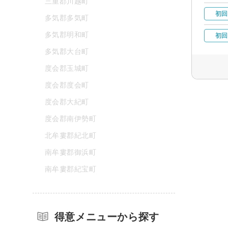
三重郡川越町
初回
多気郡多気町
多気郡明和町
初回
多気郡大台町
度会郡玉城町
度会郡度会町
度会郡大紀町
度会郡南伊勢町
北牟婁郡紀北町
南牟婁郡御浜町
南牟婁郡紀宝町
得意メニューから探す