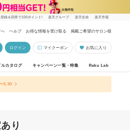
登録＆回答で100ポイント!
楽天グループ
楽天生命
楽天市場
方へ
ヘルプ
お得な情報を受け取る
掲載ご希望のサロン様
ログイン
マイクーポン
お気に入り
イルカタログ
キャンペーン一覧・特集
Raku Lab
5:30
室あり