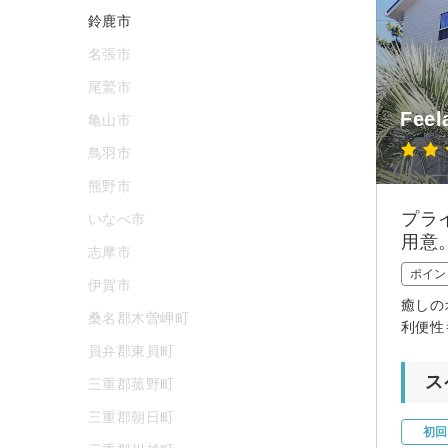
鈴鹿市
名張市
尾鷲市
Feel
亀山市
鳥羽市
熊野市
プラ
いなべ市
用意
志摩市
ポイン
伊賀市
癒しの
桑名郡木曽岬町
利便性
員弁郡東員町
ス
三重郡菰野町
三重郡朝日町
初回