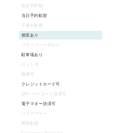
完全予約制
当日予約歓迎
子連れ歓迎
個室あり
プライベートサロン
駐車場あり
ペット可
喫煙可
クレジットカード可
QR・バーコード決済可
電子マネー決済可
バリアフリー
男性歓迎
Foreigners Welcome