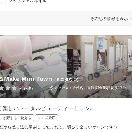
フットジェルネイル
その他の情報を表示
＆Make Mini Town
(ミニタウン)
-
(-件)
アクセス：近鉄名古屋線 阿倉川駅 徒歩17分
く楽しいトータルビューティーサロン♪
トが貯まる・使える
メンズ歓迎
窓から差し込む陽射しに包まれて、明るく楽しいサロンです☆