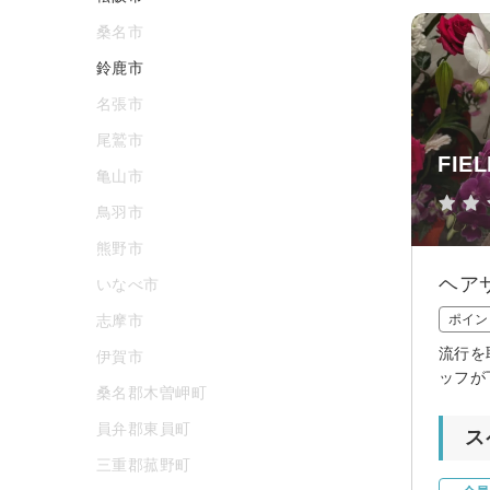
桑名市
鈴鹿市
名張市
尾鷲市
FIEL
亀山市
鳥羽市
熊野市
ヘア
いなべ市
志摩市
ポイン
流行を
伊賀市
ッフが
桑名郡木曽岬町
員弁郡東員町
ス
三重郡菰野町