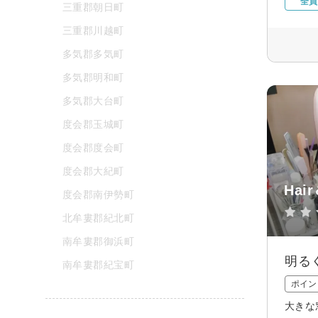
全員
三重郡朝日町
三重郡川越町
多気郡多気町
多気郡明和町
多気郡大台町
度会郡玉城町
度会郡度会町
度会郡大紀町
Hair
度会郡南伊勢町
北牟婁郡紀北町
南牟婁郡御浜町
明る
南牟婁郡紀宝町
ポイン
大きな