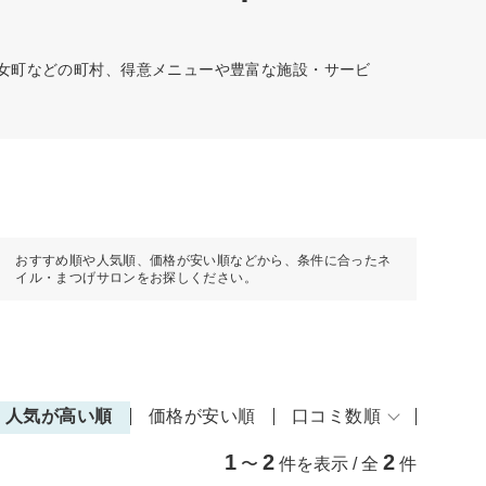
釆女町などの町村、得意メニューや豊富な施設・サービ
おすすめ順や人気順、価格が安い順などから、条件に合ったネ
イル・まつげサロンをお探しください。
人気が高い順
価格が安い順
口コミ数順
1
2
2
〜
件を表示 / 全
件