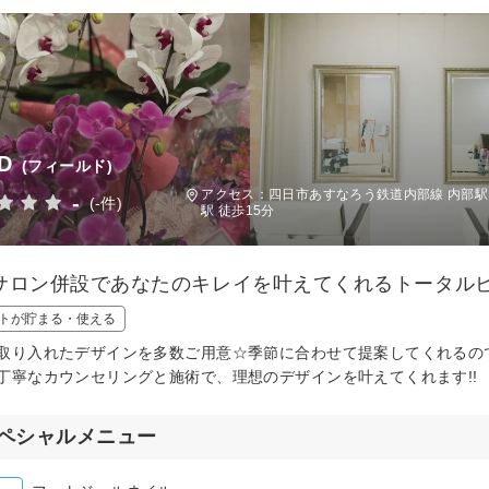
D
(フィールド)
アクセス：四日市あすなろう鉄道内部線 内部駅
-
(-件)
駅 徒歩15分
サロン併設であなたのキレイを叶えてくれるトータルビ
トが貯まる・使える
取り入れたデザインを多数ご用意☆季節に合わせて提案してくれるの
丁寧なカウンセリングと施術で、理想のデザインを叶えてくれます!!
ペシャルメニュー