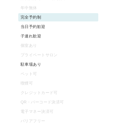
年中無休
完全予約制
当日予約歓迎
子連れ歓迎
個室あり
プライベートサロン
駐車場あり
ペット可
喫煙可
クレジットカード可
QR・バーコード決済可
電子マネー決済可
バリアフリー