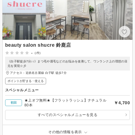
beauty salon shucre 鈴鹿店
-
(-件)
《白子駅徒歩7分♪♪》まつ毛や眉毛などのお悩みを改善して、ワンランク上の理想の目
元を実現☆彡
アクセス：近鉄名古屋線 白子駅 徒歩7分
ポイントが貯まる・使える
スペシャルメニュー
★上オフ無料★【フラットラッシュ】ナチュラル
￥4,700
初回
80本
すべてのスペシャルメニューを見る
その他の情報を表示