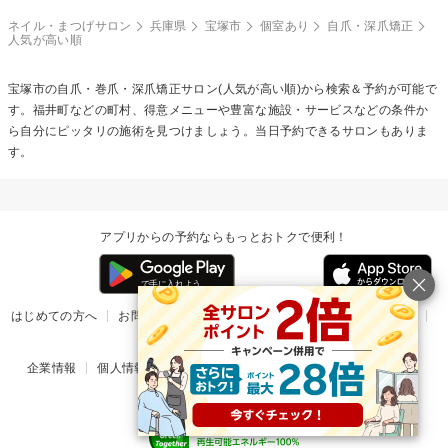
ネイル・まつげサロン
兵庫県
宝塚市
個室あり
自爪・深爪矯正
人気が高い順
宝塚市の
自爪・巻爪・深爪矯正
サロン(人気が高い順)から検索＆予約が可能で
す。福井町などの町村、得意メニューや豊富な施設・サービスなどの条件か
ら自分にピッタリの施術を見つけましょう。当日予約できるサロンもありま
す。
アプリからの予約ならもっとおトクで便利！
はじめての方へ
お問い合わせ
ヘルプ
リリース情報
利用規約
掲載ご希望のサロン様
企業情報
個人情報保護方針
楽天のサービス一覧
アプリ一覧
© Rakuten Group, Inc.