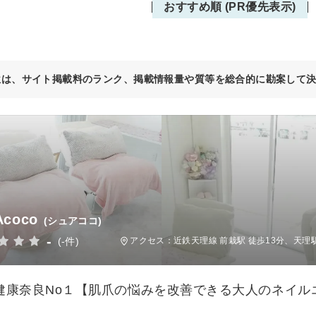
おすすめ順 (PR優先表示)
位は、サイト掲載料のランク、掲載情報量や質等を総合的に勘案して
Acoco
(シュアココ)
-
(-件)
アクセス：近鉄天理線 前栽駅 徒歩13分、天
健康奈良No１【肌爪の悩みを改善できる大人のネイル