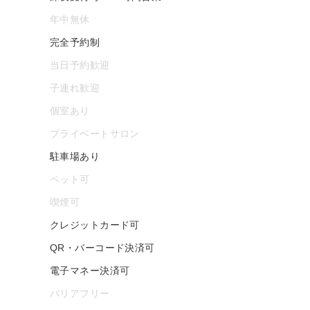
年中無休
完全予約制
当日予約歓迎
子連れ歓迎
個室あり
プライベートサロン
駐車場あり
ペット可
喫煙可
クレジットカード可
QR・バーコード決済可
電子マネー決済可
バリアフリー