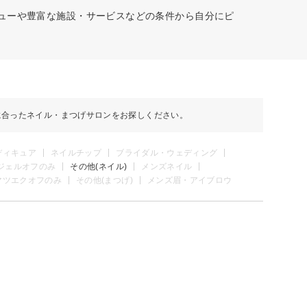
ニューや豊富な施設・サービスなどの条件から自分にピ
に合ったネイル・まつげサロンをお探しください。
ディキュア
ネイルチップ
ブライダル・ウェディング
ジェルオフのみ
その他(ネイル)
メンズネイル
マツエクオフのみ
その他(まつげ)
メンズ眉・アイブロウ