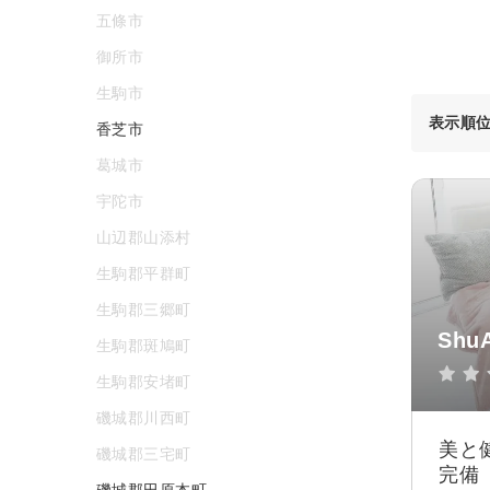
五條市
御所市
生駒市
表示順
香芝市
葛城市
宇陀市
山辺郡山添村
生駒郡平群町
生駒郡三郷町
Shu
生駒郡斑鳩町
生駒郡安堵町
磯城郡川西町
美と
磯城郡三宅町
完備
磯城郡田原本町