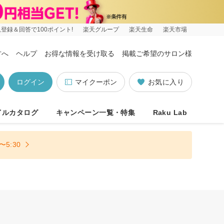
登録＆回答で100ポイント!
楽天グループ
楽天生命
楽天市場
方へ
ヘルプ
お得な情報を受け取る
掲載ご希望のサロン様
ログイン
マイクーポン
お気に入り
イルカタログ
キャンペーン一覧・特集
Raku Lab
5:30