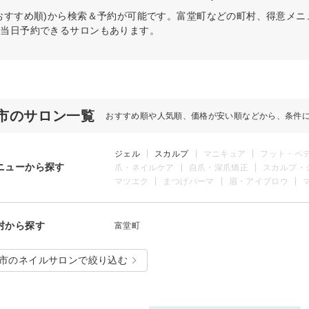
おすすめ順)から検索＆予約が可能です。富堂町などの町村、得意メ
。当日予約できるサロンもあります。
市のサロン一覧
おすすめ順や人気順、価格が安い順などから、条件
ジェル
スカルプ
マニキュア
フット・ペ
ニューから探す
爪・ネイルケア
自爪・深爪矯正
スカルプ・
マツエク
まつげパーマ
眉・アイブロウ
村から探す
富堂町
市のネイルサロンで絞り込む