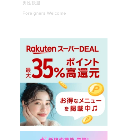
男性歓迎
Foreigners Welcome