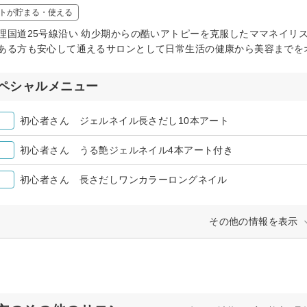
トが貯まる・使える
理国道25号線沿い 幼少期からの酷いアトピーを克服したママネイリ
ある方も安心して通えるサロンとして日常生活の健康から美容までを
ペシャルメニュー
初心者さん ジェルネイル長さだし10本アート
初心者さん うる艶ジェルネイル4本アート付き
初心者さん 長さだしワンカラーロングネイル
その他の情報を表示