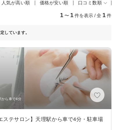
人気が高い順
価格が安い順
口コミ数順
1
1
1
〜
件を表示 / 全
件
決定しています。
理駅から車で4分
エステサロン】天理駅から車で4分・駐車場