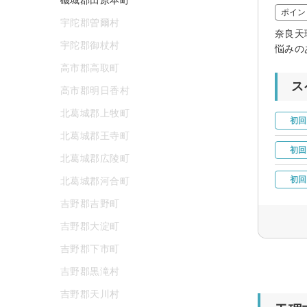
ポイン
宇陀郡曽爾村
奈良天
宇陀郡御杖村
悩みの
高市郡高取町
ス
高市郡明日香村
北葛城郡上牧町
初回
北葛城郡王寺町
初回
北葛城郡広陵町
初回
北葛城郡河合町
吉野郡吉野町
吉野郡大淀町
吉野郡下市町
吉野郡黒滝村
吉野郡天川村