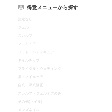
得意メニューから探す
指定なし
ジェル
スカルプ
マニキュア
フット・ペディキュア
ネイルチップ
ブライダル・ウェディング
爪・ネイルケア
自爪・深爪矯正
スカルプ・ジェルオフのみ
その他(ネイル)
メンズネイル