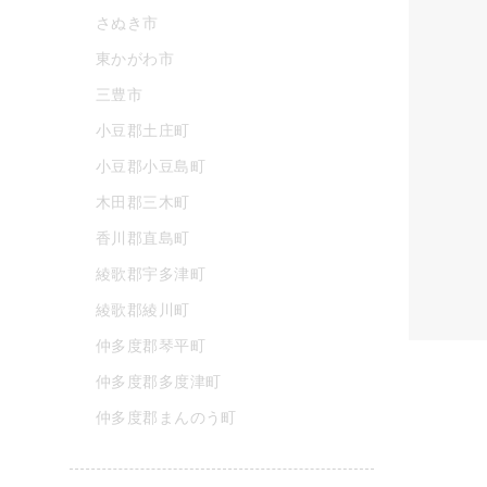
さぬき市
東かがわ市
三豊市
小豆郡土庄町
小豆郡小豆島町
木田郡三木町
香川郡直島町
綾歌郡宇多津町
綾歌郡綾川町
仲多度郡琴平町
仲多度郡多度津町
仲多度郡まんのう町