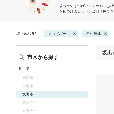
坂出市の
まつげパーマ
サロン(人
を見つけましょう。当日予約で
絞り込み条件：
まつげパーマ
年中無休
坂出
市区から探す
香川県
高松市
丸亀市
坂出市
善通寺市
観音寺市