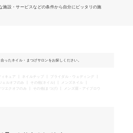
富な施設・サービスなどの条件から自分にピッタリの施
に合ったネイル・まつげサロンをお探しください。
ディキュア
ネイルチップ
ブライダル・ウェディング
ジェルオフのみ
その他(ネイル)
メンズネイル
マツエクオフのみ
その他(まつげ)
メンズ眉・アイブロウ