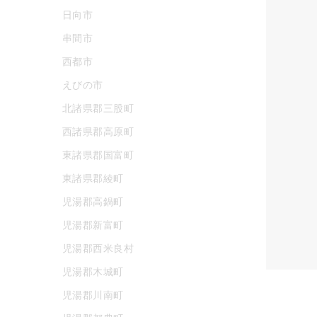
日向市
串間市
西都市
えびの市
北諸県郡三股町
西諸県郡高原町
東諸県郡国富町
東諸県郡綾町
児湯郡高鍋町
児湯郡新富町
児湯郡西米良村
児湯郡木城町
児湯郡川南町