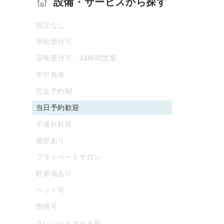
設備・サービスから探す
指定なし
早朝受付可
深夜受付可・24時間営業
年中無休
完全予約制
当日予約歓迎
子連れ歓迎
個室あり
プライベートサロン
駐車場あり
ペット可
喫煙可
クレジットカード可