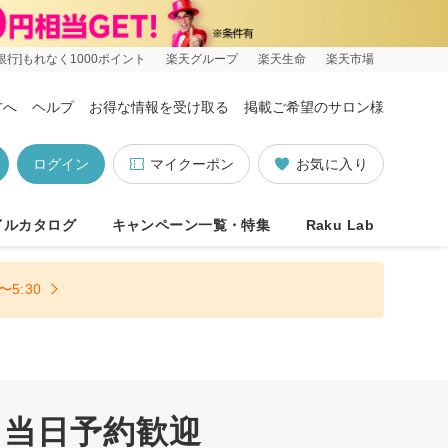
銀行]もれなく1000ポイント
楽天グループ
楽天生命
楽天市場
方へ
ヘルプ
お得な情報を受け取る
掲載ご希望のサロン様
ログイン
マイクーポン
お気に入り
イルカタログ
キャンペーン一覧・特集
Raku Lab
5:30
 当日予約歓迎