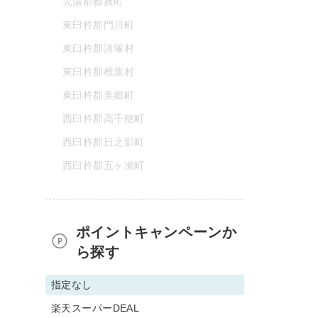
児湯郡都農町
東臼杵郡門川町
東臼杵郡諸塚村
東臼杵郡椎葉村
東臼杵郡美郷町
西臼杵郡高千穂町
西臼杵郡日之影町
西臼杵郡五ヶ瀬町
ポイントキャンペーンか
ら探す
指定なし
楽天スーパーDEAL