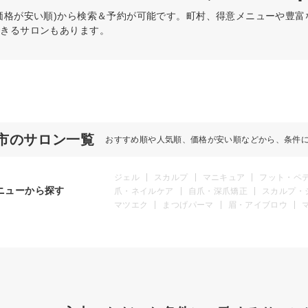
価格が安い順)から検索＆予約が可能です。町村、得意メニューや豊
できるサロンもあります。
市のサロン一覧
おすすめ順や人気順、価格が安い順などから、条件
ジェル
スカルプ
マニキュア
フット・ペ
ニューから探す
爪・ネイルケア
自爪・深爪矯正
スカルプ・
マツエク
まつげパーマ
眉・アイブロウ