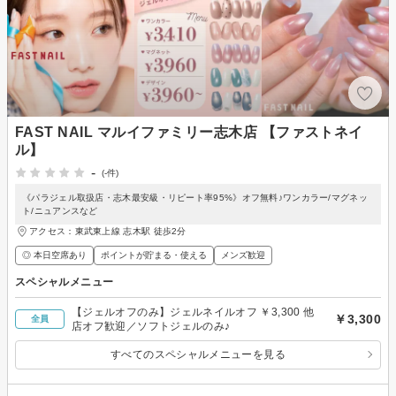
FAST NAIL マルイファミリー志木店 【ファストネイ
ル】
-
(-件)
《パラジェル取扱店・志木最安級・リピート率95%》オフ無料♪ワンカラー/マグネッ
ト/ニュアンスなど
アクセス：東武東上線 志木駅 徒歩2分
◎ 本日空席あり
ポイントが貯まる・使える
メンズ歓迎
スペシャルメニュー
【ジェルオフのみ】ジェルネイルオフ ￥3,300 他
￥3,300
全員
店オフ歓迎／ソフトジェルのみ♪
すべてのスペシャルメニューを見る