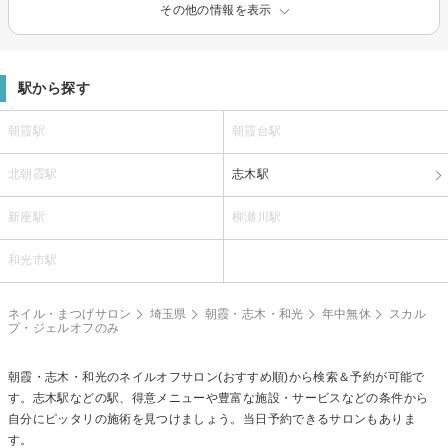
その他の情報を表示
駅から探す
朝霞駅
朝霞台駅
北朝霞駅
志木駅
新座駅
柳瀬川駅
和光市駅
ネイル・まつげサロン
埼玉県
朝霞・志木・和光
年中無休
スカル
プ・ジェルオフのみ
朝霞・志木・和光の
ネイルオフ
サロン(おすすめ順)から検索＆予約が可能で
す。志木駅などの駅、得意メニューや豊富な施設・サービスなどの条件から
自分にピッタリの施術を見つけましょう。当日予約できるサロンもありま
す。