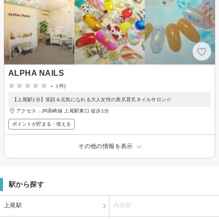
ALPHA NAILS
-
(-件)
【上尾駅1分】笑顔＆元気になれる大人女性の美爪育爪ネイルサロン☆
アクセス：JR高崎線 上尾駅東口 徒歩1分
ポイントが貯まる・使える
その他の情報を表示
駅から探す
上尾駅
内宿駅