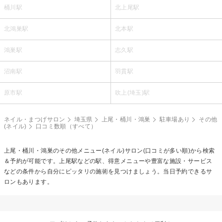
桶川駅
北上尾駅
北鴻巣駅
北本駅
鴻巣駅
志久駅
沼南駅
羽貫駅
原市駅
吹上(埼玉)駅
ネイル・まつげサロン
埼玉県
上尾・桶川・鴻巣
駐車場あり
その他
(ネイル)
口コミ数順（すべて）
上尾・桶川・鴻巣の
その他メニュー(ネイル)
サロン(口コミが多い順)から検索
＆予約が可能です。上尾駅などの駅、得意メニューや豊富な施設・サービス
などの条件から自分にピッタリの施術を見つけましょう。当日予約できるサ
ロンもあります。