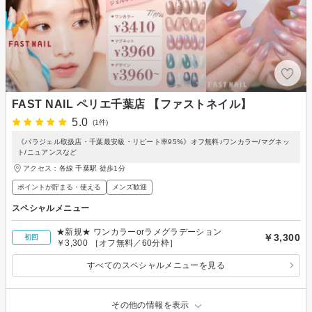
FAST NAIL ペリエ千葉店 【ファストネイル】
5.0
(1件)
《パラジェル取扱店・千葉最安級・リピート率95%》オフ無料♪ワンカラー/マグネッ
ト/ニュアンスなど
アクセス：各線 千葉駅 徒歩1分
ポイントが貯まる・使える
メンズ歓迎
スペシャルメニュー
★新規★ ワンカラーorラメグラデーション
￥3,300
初回
￥3,300 ［オフ無料／60分枠］
すべてのスペシャルメニューを見る
その他の情報を表示