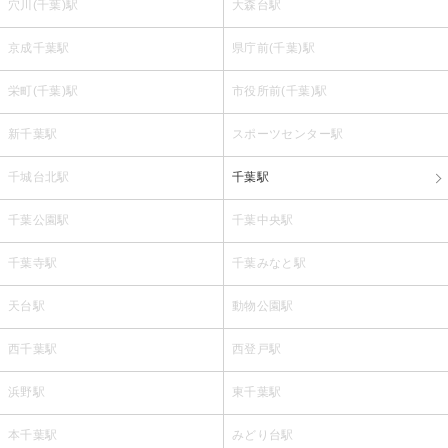
穴川(千葉)駅
大森台駅
京成千葉駅
県庁前(千葉)駅
栄町(千葉)駅
市役所前(千葉)駅
新千葉駅
スポーツセンター駅
千城台北駅
千葉駅
千葉公園駅
千葉中央駅
千葉寺駅
千葉みなと駅
天台駅
動物公園駅
西千葉駅
西登戸駅
浜野駅
東千葉駅
本千葉駅
みどり台駅