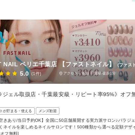
ST NAIL ペリエ千葉店 【ファストネイル】
(ファス
5.0
(1件)
アクセス：各線 千葉駅 徒歩1分
ラジェル取扱店・千葉最安級・リピート率95%》オフ無
トが貯まる・使える
メンズ歓迎
空きあり/当日予約OK】全国に50店舗展開する実力派サロン♪パラジ
くネイルを楽しめるネイルサロンです！500種類から選べる定額デザイ
替オフ無料]