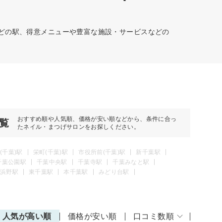
などの駅、得意メニューや豊富な施設・サービスなどの
おすすめ順や人気順、価格が安い順などから、条件に合っ
覧
たネイル・まつげサロンをお探しください。
(千葉)駅
栄町(千葉)駅
市役所前(千葉)駅
新千葉駅
千葉公園駅
千葉中央駅
千葉寺駅
千葉みなと駅
浜野駅
東千葉駅
本千葉駅
みどり台駅
人気が高い順
価格が安い順
口コミ数順