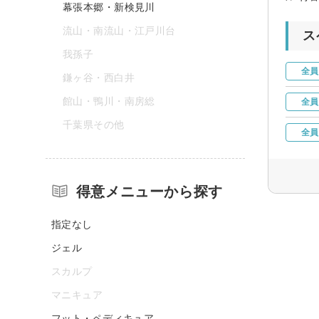
幕張本郷・新検見川
流山・南流山・江戸川台
ス
我孫子
全員
鎌ヶ谷・西白井
館山・鴨川・南房総
全員
千葉県その他
全員
得意メニューから探す
指定なし
ジェル
スカルプ
マニキュア
フット・ペディキュア