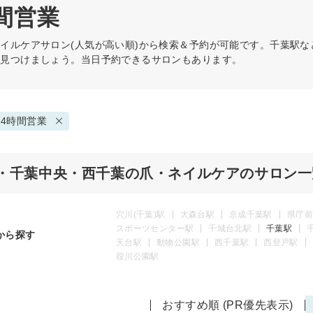
間営業
ネイルケア
サロン(人気が高い順)から検索＆予約が可能です。千葉駅
を見つけましょう。当日予約できるサロンもあります。
4時間営業
・千葉中央・西千葉の爪・ネイルケアのサロン一
穴川(千葉)駅
大森台駅
京成千葉駅
県庁前
スポーツセンター駅
千城台北駅
千葉駅
から探す
天台駅
動物公園駅
西千葉駅
西登戸駅
葭川公園駅
おすすめ順 (PR優先表示)