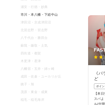
浦安・行徳・妙典
市川・本八幡・下総中山
津田沼・京成津田沼
北習志野・習志野
八千代台・勝田台
蘇我・鎌取・土気
FA
四街道・都賀
木更津・君津
八幡宿・五井・姉ヶ崎
《パ
成田・佐倉・ユーカリが丘
ど
銚子・旭
ポイン
茂原・東金・成東
【本日
スパよ
稲毛・稲毛海岸
ル/付