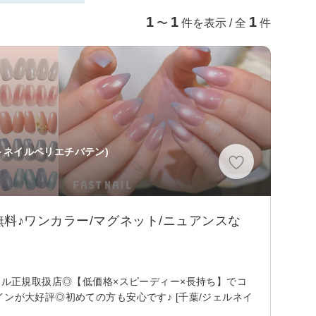
1
1
1
〜
件を表示 / 全
件
トネイルペリエチバテン)
料♪ワンカラー/マグネット/ニュアンスな
ェル正規取扱店◎【低価格×スピーディー×長持ち】でコ
ンが大好評◎初めての方も安心です♪ [千葉/ジェルネイ