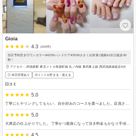
Gioia
4.3
(104件)
当日予約空き◎ワンカラー¥4350ハンドケア¥3500ささくれ対策♪池袋b1出口徒歩30
秒！
アクセス：JR池袋駅 東京メトロ有楽町線 丸ノ内線 東武東上線 西武池袋線徒歩6分
◎ 本日空席あり
ポイントが貯まる・使える
口コミ
5.0
丁寧にヒヤリングしてもらい、自分好みのコースを選べました。店員さんとのおしゃべりも楽しかったです。
5.0
大満足の仕上がりでした。 丁寧かつ親身になって頂き料金もかなり手頃かと思います。またこちらに通いたいと思えるお店です。 担当のスタッフ様の技術力は完璧かと思いました。 ありがとうございました
4.5