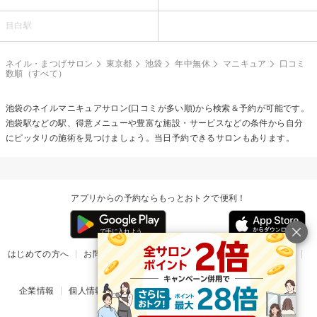
目白駅
ネイル・まつげサロン
東京都
池袋
年中無休
マニキュア
口コミ
数順（すべて）
池袋の
ネイルマニキュア
サロン(口コミが多い順)から検索＆予約が可能です。
池袋駅などの駅、得意メニューや豊富な施設・サービスなどの条件から自分
にピッタリの施術を見つけましょう。当日予約できるサロンもあります。
アプリからの予約ならもっとおトクで便利！
はじめての方へ
お問い合わせ
ヘルプ
リリース情報
利用規約
掲載ご希望のサロン様
企業情報
個人情報保護方針
楽天のサービス一覧
アプリ一覧
© Rakuten Group, Inc.