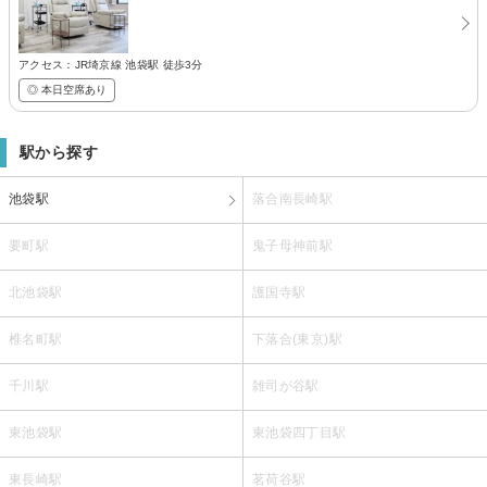
アクセス：JR埼京線 池袋駅 徒歩3分
◎ 本日空席あり
駅から探す
池袋駅
落合南長崎駅
要町駅
鬼子母神前駅
北池袋駅
護国寺駅
椎名町駅
下落合(東京)駅
千川駅
雑司が谷駅
東池袋駅
東池袋四丁目駅
東長崎駅
茗荷谷駅