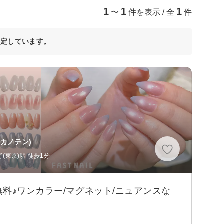
1
1
1
〜
件を表示 / 全
件
決定しています。
カノテン)
(東京)駅 徒歩1分
料♪ワンカラー/マグネット/ニュアンスな