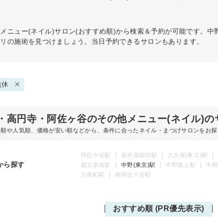
メニュー(ネイル)
サロン(おすすめ順)から検索＆予約が可能です。中
タリの施術を見つけましょう。当日予約できるサロンもあります。
無休
・高円寺・阿佐ヶ谷のその他メニュー(ネイル)の
め順や人気順、価格が安い順などから、条件に合ったネイル・まつげサロンをお探
阿佐ケ谷駅
新井薬師前駅
大久保(東京)駅
から探す
都立家政駅
中野(東京)駅
中野坂上駅
中野
方南町駅
南阿佐ケ谷駅
おすすめ順 (PR優先表示)