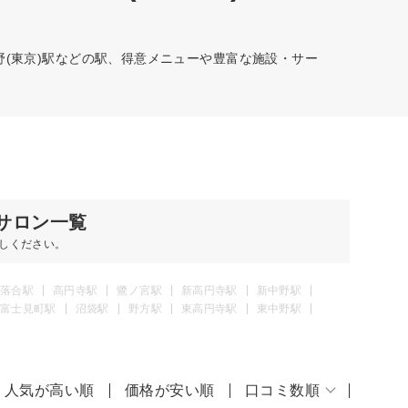
野(東京)駅などの駅、得意メニューや豊富な施設・サー
サロン一覧
しください。
落合駅
高円寺駅
鷺ノ宮駅
新高円寺駅
新中野駅
富士見町駅
沼袋駅
野方駅
東高円寺駅
東中野駅
人気が高い順
価格が安い順
口コミ数順