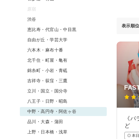
原宿
渋谷
表示順
恵比寿・代官山・中目黒
自由が丘・学芸大学
六本木・麻布十番
北千住・町屋・亀有
錦糸町・小岩・青砥
吉祥寺・荻窪・三鷹
FAS
立川・国立・国分寺
八王子・日野・昭島
中野・高円寺・阿佐ヶ谷
《パ
品川・大森・蒲田
ど
上野・日本橋・浅草
◎ 本