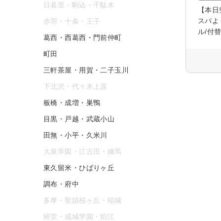
日暮里・駒込・千駄木
【本日
スパよ
赤羽・十条・王子
ル/付
葛西・西葛西・門前仲町
町田
三軒茶屋・用賀・二子玉川
下北沢・代々木上原
板橋・成増・巣鴨
目黒・戸越・武蔵小山
田無・小平・久米川
大泉学園・江古田・練馬
東久留米・ひばりヶ丘
調布・府中
多摩・聖蹟桜ヶ丘・稲城
経堂・成城学園・狛江