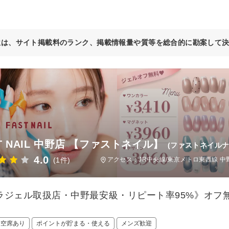
位は、サイト掲載料のランク、掲載情報量や質等を総合的に勘案して
T NAIL 中野店 【ファストネイル】
(ファストネイルナ
4.0
(1件)
アクセス：JR中央線/東京メトロ東西線 中野
ラジェル取扱店・中野最安級・リピート率95%》オフ無
日空席あり
ポイントが貯まる・使える
メンズ歓迎