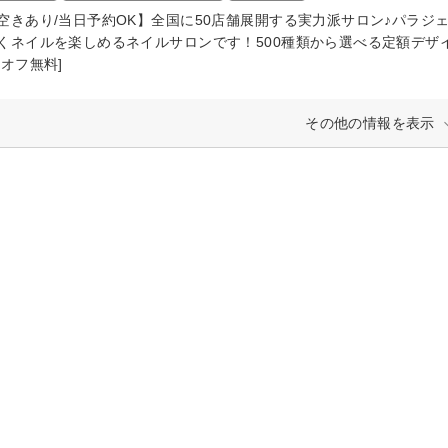
空きあり/当日予約OK】全国に50店舗展開する実力派サロン♪パラジ
くネイルを楽しめるネイルサロンです！500種類から選べる定額デザイ
替オフ無料]
その他の情報を表示