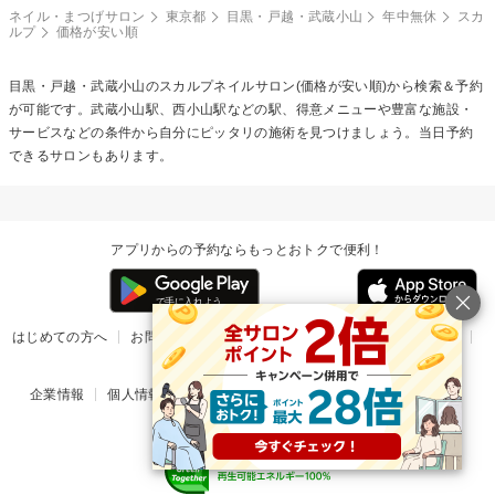
ネイル・まつげサロン
東京都
目黒・戸越・武蔵小山
年中無休
スカ
ルプ
価格が安い順
目黒・戸越・武蔵小山の
スカルプネイル
サロン(価格が安い順)から検索＆予約
が可能です。武蔵小山駅、西小山駅などの駅、得意メニューや豊富な施設・
サービスなどの条件から自分にピッタリの施術を見つけましょう。当日予約
できるサロンもあります。
アプリからの予約ならもっとおトクで便利！
はじめての方へ
お問い合わせ
ヘルプ
リリース情報
利用規約
掲載ご希望のサロン様
企業情報
個人情報保護方針
楽天のサービス一覧
アプリ一覧
© Rakuten Group, Inc.