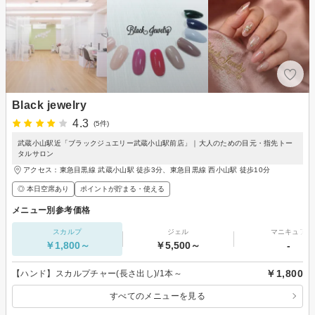
Black jewelry
4.3
(5件)
武蔵小山駅近「ブラックジュエリー武蔵小山駅前店」｜大人のための目元・指先トー
タルサロン
アクセス：東急目黒線 武蔵小山駅 徒歩3分、東急目黒線 西小山駅 徒歩10分
◎ 本日空席あり
ポイントが貯まる・使える
メニュー別参考価格
スカルプ
ジェル
マニキュア
￥1,800～
￥5,500～
-
￥1,800
【ハンド】スカルプチャー(長さ出し)/1本～
すべてのメニューを見る