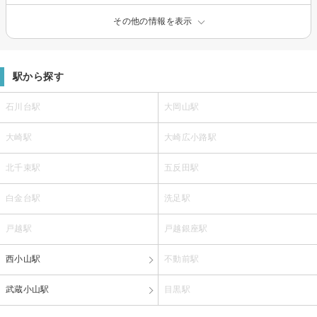
その他の情報を表示
駅から探す
石川台駅
大岡山駅
大崎駅
大崎広小路駅
北千束駅
五反田駅
白金台駅
洗足駅
戸越駅
戸越銀座駅
西小山駅
不動前駅
武蔵小山駅
目黒駅