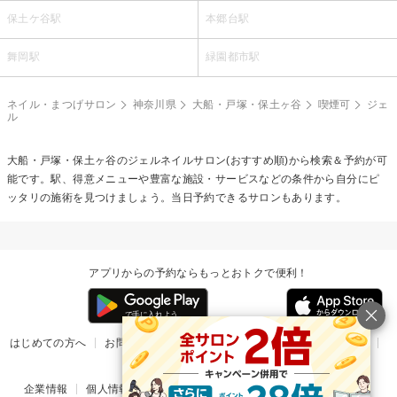
保土ケ谷駅
本郷台駅
舞岡駅
緑園都市駅
ネイル・まつげサロン
神奈川県
大船・戸塚・保土ヶ谷
喫煙可
ジェ
ル
大船・戸塚・保土ヶ谷の
ジェルネイル
サロン(おすすめ順)から検索＆予約が可
能です。駅、得意メニューや豊富な施設・サービスなどの条件から自分にピ
ッタリの施術を見つけましょう。当日予約できるサロンもあります。
アプリからの予約ならもっとおトクで便利！
はじめての方へ
お問い合わせ
ヘルプ
リリース情報
利用規約
掲載ご希望のサロン様
企業情報
個人情報保護方針
楽天のサービス一覧
アプリ一覧