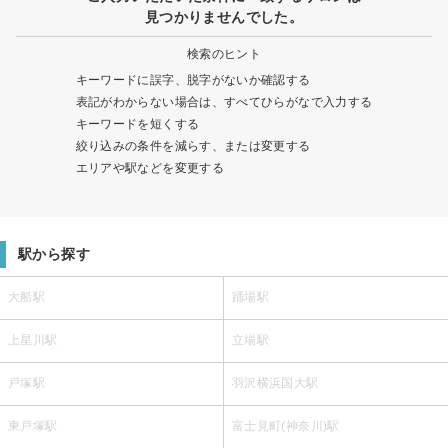
見つかりませんでした。
検索のヒント
キーワードに誤字、脱字がないか確認する
表記がわからない場合は、すべてひらがなで入力する
キーワードを短くする
絞り込みの条件を減らす、または変更する
エリアや駅などを変更する
駅から探す
大船駅
踊場駅
上星川駅
立場駅
戸塚駅
羽沢横浜国大駅
東戸塚駅
富士見町(神奈川)駅