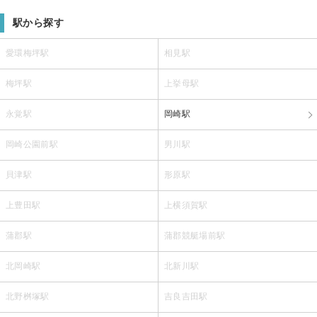
駅から探す
愛環梅坪駅
相見駅
梅坪駅
上挙母駅
永覚駅
岡崎駅
岡崎公園前駅
男川駅
貝津駅
形原駅
上豊田駅
上横須賀駅
蒲郡駅
蒲郡競艇場前駅
北岡崎駅
北新川駅
北野桝塚駅
吉良吉田駅