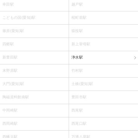
幸田駅
越戸駅
こどもの国(愛知)駅
桜町前駅
篠原(愛知)駅
猿投駅
四郷駅
新上挙母駅
新豊田駅
浄水駅
末野原駅
竹村駅
大門(愛知)駅
土橋(愛知)駅
陶磁資料館南駅
豊田市駅
中岡崎駅
西尾駅
西岡崎駅
西尾口駅
西幡豆駅
万博八草駅