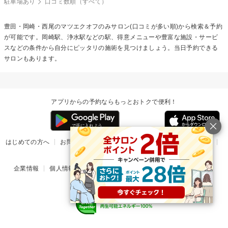
駐車場あり
口コミ数順（すべて）
豊田・岡崎・西尾の
マツエクオフのみ
サロン(口コミが多い順)から検索＆予約
が可能です。岡崎駅、浄水駅などの駅、得意メニューや豊富な施設・サービ
スなどの条件から自分にピッタリの施術を見つけましょう。当日予約できる
サロンもあります。
アプリからの予約ならもっとおトクで便利！
はじめての方へ
お問い合わせ
ヘルプ
リリース情報
利用規約
掲載ご希望のサロン様
企業情報
個人情報保護方針
楽天のサービス一覧
アプリ一覧
© Rakuten Group, Inc.