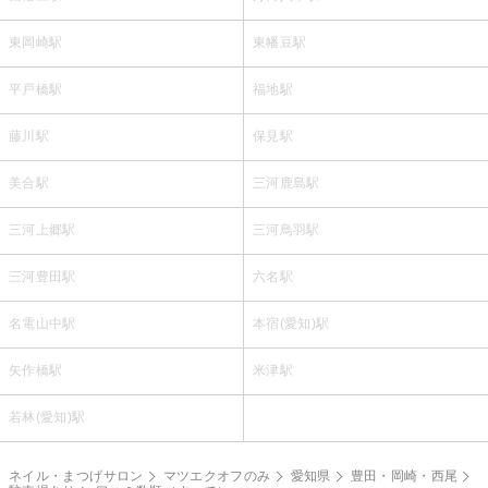
東岡崎駅
東幡豆駅
平戸橋駅
福地駅
藤川駅
保見駅
美合駅
三河鹿島駅
三河上郷駅
三河鳥羽駅
三河豊田駅
六名駅
名電山中駅
本宿(愛知)駅
矢作橋駅
米津駅
若林(愛知)駅
ネイル・まつげサロン
マツエクオフのみ
愛知県
豊田・岡崎・西尾