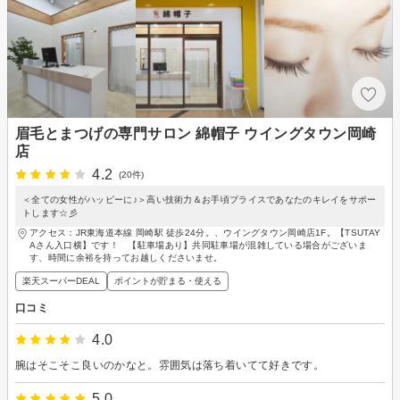
眉毛とまつげの専門サロン 綿帽子 ウイングタウン岡崎
店
4.2
(20件)
＜全ての女性がハッピーに♪＞高い技術力＆お手頃プライスであなたのキレイをサポー
トします☆彡
アクセス：JR東海道本線 岡崎駅 徒歩24分。、ウイングタウン岡崎店1F。【TSUTAY
Aさん入口横】です！ 【駐車場あり】共同駐車場が混雑している場合がございま
す、時間に余裕を持ってお越しくださいませ。
楽天スーパーDEAL
ポイントが貯まる・使える
口コミ
4.0
腕はそこそこ良いのかなと。雰囲気は落ち着いてて好きです。
5.0