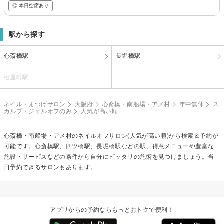
◎ 本日空席あり
駅から探す
心斎橋駅
長堀橋駅
松屋町駅
ネイル・まつげサロン
大阪府
心斎橋・南船場・アメ村
年中無休
ス
カルプ・ジェルオフのみ
人気が高い順
心斎橋・南船場・アメ村の
ネイルオフ
サロン(人気が高い順)から検索＆予約が
可能です。心斎橋駅、四ツ橋駅、長堀橋駅などの駅、得意メニューや豊富な
施設・サービスなどの条件から自分にピッタリの施術を見つけましょう。当
日予約できるサロンもあります。
アプリからの予約ならもっとおトクで便利！