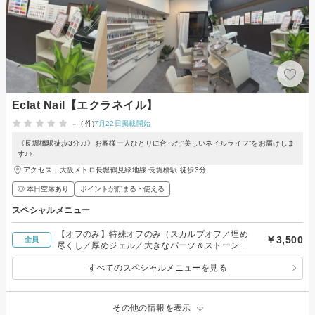
Eclat Nail【エクラネイル】
-
(-件)
7月22日掲載開始
《長堀橋駅徒歩3分♪♪》お客様一人ひとりに合った”美しいネイルライフ”をお届けしま
す♪♪
アクセス：大阪メトロ長堀鶴見緑地線 長堀橋駅 徒歩3分
◎ 本日空席あり
ポイントが貯まる・使える
スペシャルメニュー
【オフのみ】特殊オフのみ（スカルプオフ／埋め
￥3,500
全員
尽くし／厚めジェル／大きなパーツ＆ストーンが
ある場合）
すべてのスペシャルメニューを見る
その他の情報を表示