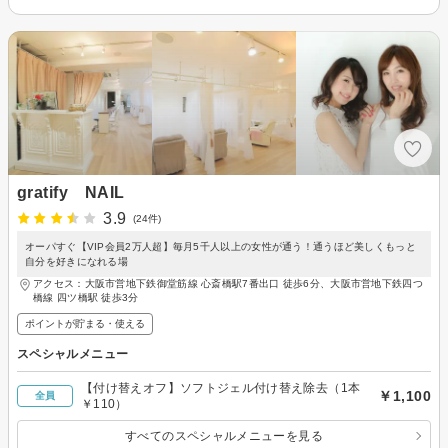
gratify NAIL
3.9
(24件)
オーパすぐ【VIP会員2万人超】毎月5千人以上の女性が通う！通うほど美しくもっと
自分を好きになれる場
アクセス：大阪市営地下鉄御堂筋線 心斎橋駅7番出口 徒歩6分、大阪市営地下鉄四つ
橋線 四ツ橋駅 徒歩3分
ポイントが貯まる・使える
スペシャルメニュー
【付け替えオフ】ソフトジェル付け替え除去（1本
￥1,100
全員
￥110）
すべてのスペシャルメニューを見る