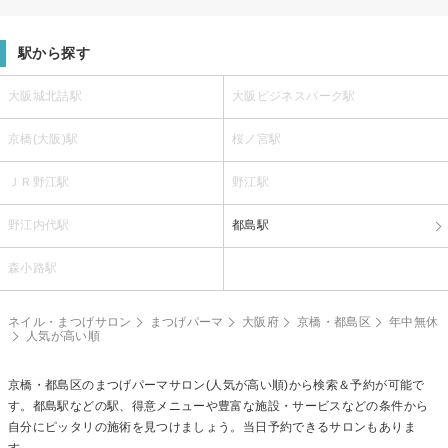
駅から探す
大阪城北詰駅
大阪ビジネスパーク駅
京橋(大阪)駅
桜ノ宮駅
ＪＲ野江駅
野江駅
野江内代駅
都島駅
森小路駅
ネイル・まつげサロン
まつげパーマ
大阪府
京橋・都島区
年中無休
人気が高い順
京橋・都島区の
まつげパーマ
サロン(人気が高い順)から検索＆予約が可能で
す。都島駅などの駅、得意メニューや豊富な施設・サービスなどの条件から
自分にピッタリの施術を見つけましょう。当日予約できるサロンもありま
す。