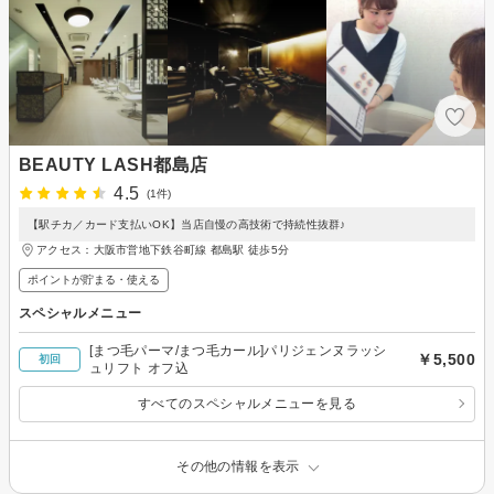
BEAUTY LASH都島店
4.5
(1件)
【駅チカ／カード支払いOK】当店自慢の高技術で持続性抜群♪
アクセス：大阪市営地下鉄谷町線 都島駅 徒歩5分
ポイントが貯まる・使える
スペシャルメニュー
[まつ毛パーマ/まつ毛カール]パリジェンヌラッシ
￥5,500
初回
ュリフト オフ込
すべてのスペシャルメニューを見る
その他の情報を表示