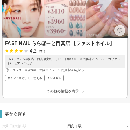
FAST NAIL ららぽーと門真店 【ファストネイル】
4.2
(6件)
《パラジェル取扱店・門真最安級・リピート率95%》オフ無料♪ワンカラー/マグネッ
ト/ニュアンスなど
アクセス：京阪本線・大阪モノレール 門真市駅 徒歩5分
ポイントが貯まる・使える
メンズ歓迎
その他の情報を表示
駅から探す
大和田(大阪)駅
門真市駅