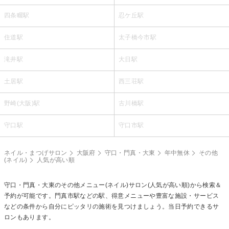
四条畷駅
忍ケ丘駅
住道駅
太子橋今市駅
滝井駅
大日駅
土居駅
西三荘駅
野崎(大阪)駅
古川橋駅
守口駅
守口市駅
ネイル・まつげサロン
大阪府
守口・門真・大東
年中無休
その他
(ネイル)
人気が高い順
守口・門真・大東の
その他メニュー(ネイル)
サロン(人気が高い順)から検索＆
予約が可能です。門真市駅などの駅、得意メニューや豊富な施設・サービス
などの条件から自分にピッタリの施術を見つけましょう。当日予約できるサ
ロンもあります。