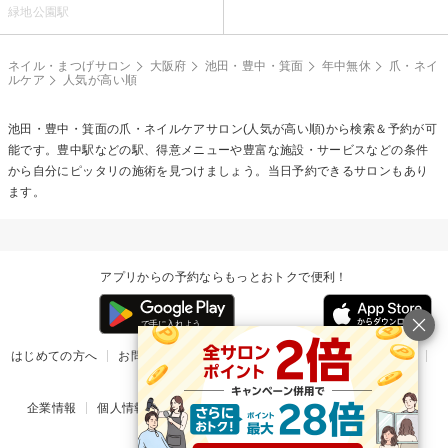
緑地公園駅
ネイル・まつげサロン
大阪府
池田・豊中・箕面
年中無休
爪・ネイ
ルケア
人気が高い順
池田・豊中・箕面の
爪・ネイルケア
サロン(人気が高い順)から検索＆予約が可
能です。豊中駅などの駅、得意メニューや豊富な施設・サービスなどの条件
から自分にピッタリの施術を見つけましょう。当日予約できるサロンもあり
ます。
アプリからの予約ならもっとおトクで便利！
はじめての方へ
お問い合わせ
ヘルプ
リリース情報
利用規約
掲載ご希望のサロン様
企業情報
個人情報保護方針
楽天のサービス一覧
アプリ一覧
© Rakuten Group, Inc.