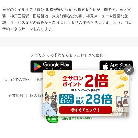
三宮の
ネイルオフ
サロン(価格が安い順)から検索＆予約が可能です。三ノ宮
駅、神戸三宮駅、旧居留地・大丸前駅などの駅、得意メニューや豊富な施
設・サービスなどの条件から自分にピッタリの施術を見つけましょう。当日
予約できるサロンもあります。
アプリからの予約ならもっとおトクで便利！
はじめての方へ
お問い合わせ
ヘルプ
リリース情報
利用規約
掲載ご希望のサロン様
企業情報
個人情報保護方針
楽天のサービス一覧
アプリ一覧
© Rakuten Group, Inc.