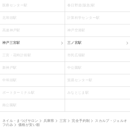
医療センター駅
春日野道(阪急)駅
北埠頭駅
計算科学センター駅
高速神戸駅
神戸空港駅
神戸三宮駅
三ノ宮駅
三宮・花時計前駅
市民広場駅
新神戸駅
中公園駅
中埠頭駅
貿易センター駅
ポートターミナル駅
みなとじま駅
南公園駅
ネイル・まつげサロン
兵庫県
三宮
完全予約制
スカルプ・ジェルオ
フのみ
価格が安い順