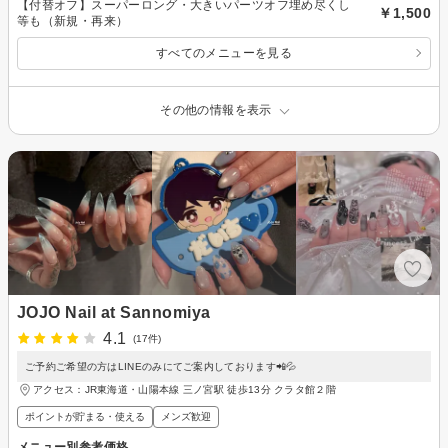
【付替オフ】スーパーロング・大きいパーツオフ埋め尽くし
￥1,500
等も（新規・再来）
すべてのメニューを見る
その他の情報を表示
JOJO Nail at Sannomiya
4.1
(17件)
ご予約ご希望の方はLINEのみにてご案内しております📲💦
アクセス：JR東海道・山陽本線 三ノ宮駅 徒歩13分 クラタ館２階
ポイントが貯まる・使える
メンズ歓迎
メニュー別参考価格