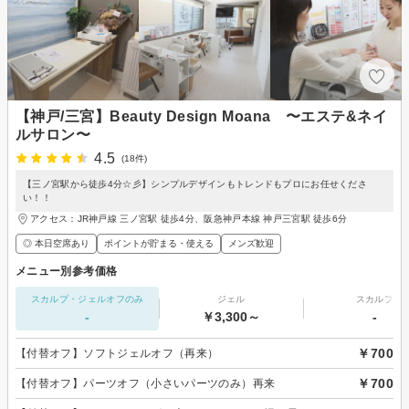
【神戸/三宮】Beauty Design Moana 〜エステ&ネイ
ルサロン〜
4.5
(18件)
【三ノ宮駅から徒歩4分☆彡】シンプルデザインもトレンドもプロにお任せくださ
い！！
アクセス：JR神戸線 三ノ宮駅 徒歩4分、阪急神戸本線 神戸三宮駅 徒歩6分
◎ 本日空席あり
ポイントが貯まる・使える
メンズ歓迎
メニュー別参考価格
スカルプ・ジェルオフのみ
ジェル
スカルプ
-
￥3,300～
-
￥700
【付替オフ】ソフトジェルオフ（再来）
￥700
【付替オフ】パーツオフ（小さいパーツのみ）再来