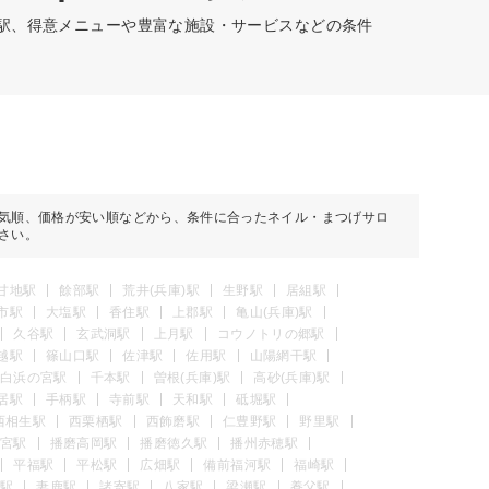
の駅、得意メニューや豊富な施設・サービスなどの条件
気順、価格が安い順などから、条件に合ったネイル・まつげサロ
さい。
甘地駅
餘部駅
荒井(兵庫)駅
生野駅
居組駅
市駅
大塩駅
香住駅
上郡駅
亀山(兵庫)駅
久谷駅
玄武洞駅
上月駅
コウノトリの郷駅
越駅
篠山口駅
佐津駅
佐用駅
山陽網干駅
白浜の宮駅
千本駅
曽根(兵庫)駅
高砂(兵庫)駅
居駅
手柄駅
寺前駅
天和駅
砥堀駅
西相生駅
西栗栖駅
西飾磨駅
仁豊野駅
野里駅
宮駅
播磨高岡駅
播磨徳久駅
播州赤穂駅
平福駅
平松駅
広畑駅
備前福河駅
福崎駅
駅
妻鹿駅
諸寄駅
八家駅
梁瀬駅
養父駅