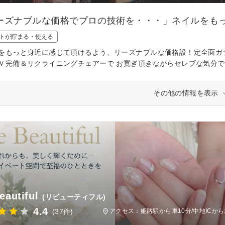
ーズナブルな価格でプロの技術を・・・」ネイルをも
トが貯まる・使える
をもっと身近に感じて頂けるよう、リーズナブルな価格設！定全面ガラ
Ｖ完備＆リクライニングチェアーで お寛ぎ頂きながらセレブな気分
その他の情報を表示
eautiful
(リビューティフル)
4.4
(37件)
アクセス：姫路駅から車10分/中地ICか