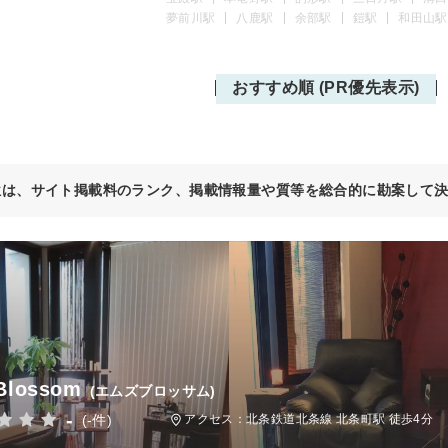
夢前川駅
八鹿駅
余部駅
鎧駅
和田山駅
おすすめ順 (PR優先表示)
位は、サイト掲載料のランク、掲載情報量や質等を総合的に勘案して
Blossom
(エムズブロッサム)
-
(-件)
アクセス：北条鉄道北条線 北条町駅 徒歩4分