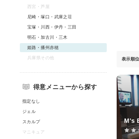
西宮・芦屋
尼崎・塚口・武庫之荘
宝塚・川西・伊丹・三田
明石・加古川・三木
姫路・播州赤穂
兵庫県その他
表示順
得意メニューから探す
指定なし
ジェル
M's 
スカルプ
マニキュア