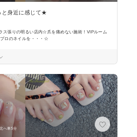
っと身近に感じて★
ス張りの明るい店内☆爪を痛めない施術！VIPルーム
でプロのネイルを・・・☆
ら北へ車5分