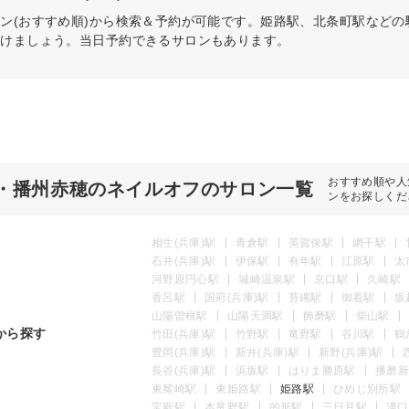
ン(おすすめ順)から検索＆予約が可能です。姫路駅、北条町駅など
つけましょう。当日予約できるサロンもあります。
おすすめ順や人
・播州赤穂のネイルオフのサロン一覧
ンをお探しくだ
相生(兵庫)駅
青倉駅
英賀保駅
網干駅
石井(兵庫)駅
伊保駅
有年駅
江原駅
太
河野原円心駅
城崎温泉駅
京口駅
久崎駅
香呂駅
国府(兵庫)駅
苔縄駅
御着駅
坂
山陽曽根駅
山陽天満駅
飾磨駅
柴山駅
から探す
竹田(兵庫)駅
竹野駅
竜野駅
谷川駅
鶴
豊岡(兵庫)駅
新井(兵庫)駅
新野(兵庫)駅
長谷(兵庫)駅
浜坂駅
はりま勝原駅
播磨新
東觜崎駅
東姫路駅
姫路駅
ひめじ別所駅
宝殿駅
本竜野駅
的形駅
三日月駅
溝口