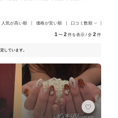
人気が高い順
価格が安い順
口コミ数順
1
2
2
〜
件を表示 / 全
件
決定しています。