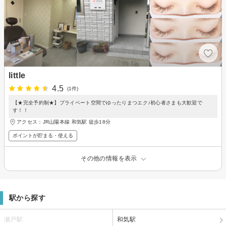
little
4.5
(1件)
【★完全予約制★】プライベート空間でゆったりまつエク♪初心者さまも大歓迎で
す！！
アクセス：JR山陽本線 和気駅 徒歩18分
ポイントが貯まる・使える
その他の情報を表示
駅から探す
瀬戸駅
和気駅