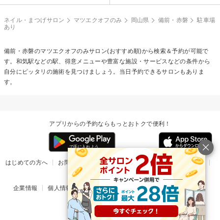
ネイル・まつげサロン
マツエクオフのみ
岡山県
備前・赤磐
駐車場
あり
備前・赤磐の
マツエクオフのみ
サロン(おすすめ順)から検索＆予約が可能で
す。和気駅などの駅、得意メニューや豊富な施設・サービスなどの条件から
自分にピッタリの施術を見つけましょう。当日予約できるサロンもありま
す。
アプリからの予約ならもっとおトクで便利！
はじめての方へ
お問い合わせ
ヘルプ
リリース情報
利用規約
掲載ご希望のサロン様
企業情報
個人情報保護方針
楽天のサービス一覧
アプリ一覧
© Rakuten Group, Inc.