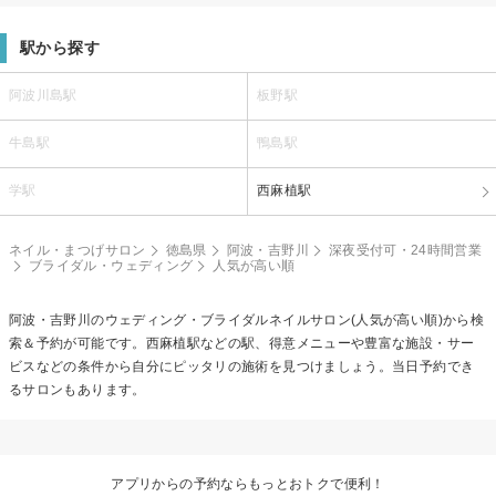
駅から探す
阿波川島駅
板野駅
牛島駅
鴨島駅
学駅
西麻植駅
ネイル・まつげサロン
徳島県
阿波・吉野川
深夜受付可・24時間営業
ブライダル・ウェディング
人気が高い順
阿波・吉野川の
ウェディング・ブライダルネイル
サロン(人気が高い順)から検
索＆予約が可能です。西麻植駅などの駅、得意メニューや豊富な施設・サー
ビスなどの条件から自分にピッタリの施術を見つけましょう。当日予約でき
るサロンもあります。
アプリからの予約ならもっとおトクで便利！