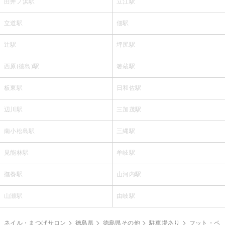
田井ノ浜駅
立江駅
立道駅
佃駅
辻駅
坪尻駅
西原(徳島)駅
箸蔵駅
板東駅
日和佐駅
辺川駅
三加茂駅
南小松島駅
三縄駅
見能林駅
牟岐駅
撫養駅
山河内駅
山瀬駅
由岐駅
ネイル・まつげサロン
徳島県
徳島県その他
駐車場あり
フット・ペ