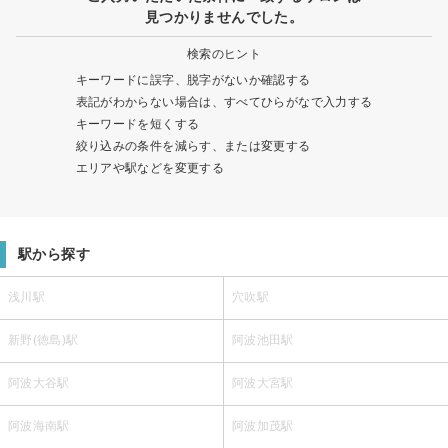
見つかりませんでした。
検索のヒント
キーワードに誤字、脱字がないか確認する
表記がわからない場合は、すべてひらがなで入力する
キーワードを短くする
絞り込みの条件を減らす、または変更する
エリアや駅などを変更する
駅から探す
浅川駅
穴吹駅
新野(徳島)駅
阿波池田駅
阿波大谷駅
阿波大宮駅
阿波海南駅
阿波加茂駅