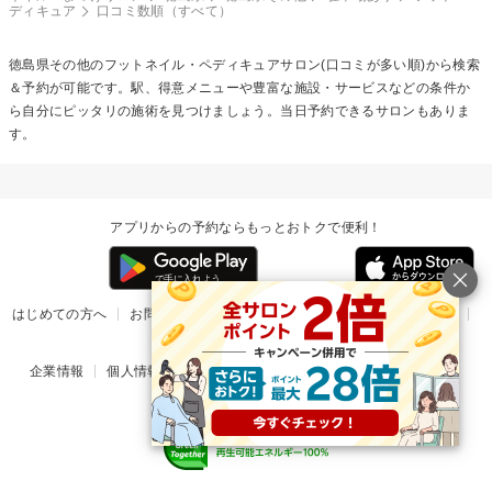
ディキュア
口コミ数順（すべて）
徳島県その他の
フットネイル・ペディキュア
サロン(口コミが多い順)から検索
＆予約が可能です。駅、得意メニューや豊富な施設・サービスなどの条件か
ら自分にピッタリの施術を見つけましょう。当日予約できるサロンもありま
す。
アプリからの予約ならもっとおトクで便利！
はじめての方へ
お問い合わせ
ヘルプ
リリース情報
利用規約
掲載ご希望のサロン様
企業情報
個人情報保護方針
楽天のサービス一覧
アプリ一覧
© Rakuten Group, Inc.