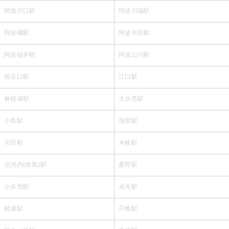
阿波川口駅
阿波川端駅
阿波橘駅
阿波半田駅
阿波福井駅
阿波山川駅
祖谷口駅
江口駅
麻植塚駅
大歩危駅
小島駅
海部駅
川田駅
木岐駅
北河内(徳島)駅
桑野駅
小歩危駅
貞光駅
鯖瀬駅
宍喰駅