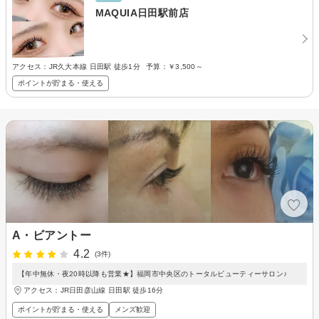
MAQUIA日田駅前店
アクセス：JR久大本線 日田駅 徒歩1分
予算：
￥3,500～
ポイントが貯まる・使える
A・ビアントー
4.2
(3件)
【年中無休・夜20時以降も営業★】福岡市中央区のトータルビューティーサロン♪
アクセス：JR日田彦山線 日田駅 徒歩16分
ポイントが貯まる・使える
メンズ歓迎