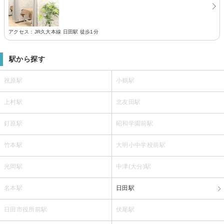
アクセス：JR久大本線 日田駅 徒歩1分
駅から探す
祝原駅
小鶴駅
上村駅
北友田駅
釘原駅
昭和学園前駅
竹本駅
大明小中学校前駅
光岡駅
中津(大分)駅
名本駅
日田駅
日田市役所前駅
伏尾駅