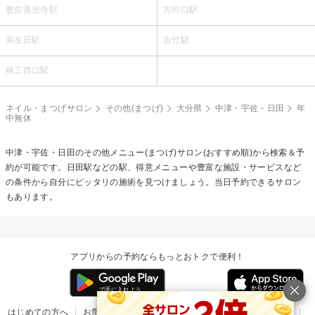
豊前善光寺駅
方司口駅
南友田駅
吉竹駅
林工西口駅
ネイル・まつげサロン
その他(まつげ)
大分県
中津・宇佐・日田
年
中無休
中津・宇佐・日田の
その他メニュー(まつげ)
サロン(おすすめ順)から検索＆予
約が可能です。日田駅などの駅、得意メニューや豊富な施設・サービスなど
の条件から自分にピッタリの施術を見つけましょう。当日予約できるサロン
もあります。
アプリからの予約ならもっとおトクで便利！
はじめての方へ
お問い合わせ
ヘルプ
リリース情報
利用規約