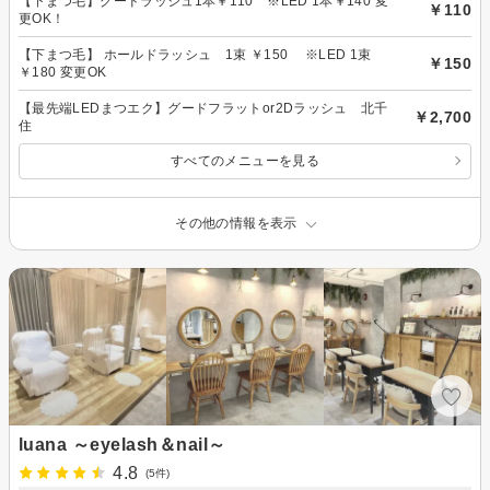
【下まつ毛】グードラッシュ1本￥110 ※LED 1本￥140 変
￥110
更OK！
【下まつ毛】 ホールドラッシュ 1束 ￥150 ※LED 1束
￥150
￥180 変更OK
【最先端LEDまつエク】グードフラットor2Dラッシュ 北千
￥2,700
住
すべてのメニューを見る
その他の情報を表示
luana ～eyelash＆nail～
4.8
(5件)