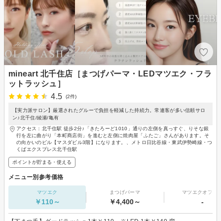
mineart 北千住店［まつげパーマ・LEDマツエク・フラ
ットラッシュ］
4.5
(2件)
【実力派サロン】厳選されたグルーで負担を軽減した持続力。常連客が多い信頼サロ
ン♪北千住/綾瀬/亀有
アクセス：北千住駅 徒歩2分♪「きたろーど1010」通りの左側を真っすぐ、りそな銀
行を左に曲がり「本町商店街」を進むと左側に焼肉屋「ふたご」さんがあります。そ
の向かいのビル【マスダビル3階】になります。、メトロ日比谷線・東武伊勢崎線・つ
くばエクスプレス北千住駅
ポイントが貯まる・使える
メニュー別参考価格
マツエク
まつげパーマ
マツエクオフの
￥110～
￥4,400～
-