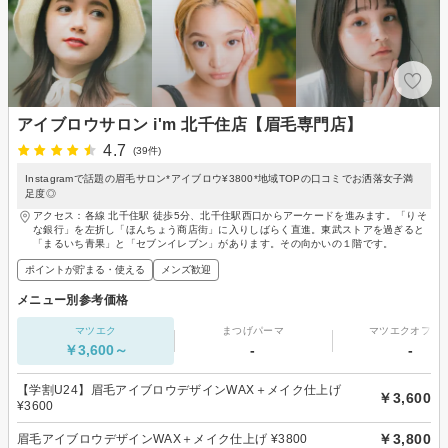
アイブロウサロン i'm 北千住店【眉毛専門店】
4.7
(39件)
Instagramで話題の眉毛サロン*アイブロウ¥3800*地域TOPの口コミでお洒落女子満
足度◎
アクセス：各線 北千住駅 徒歩5分、北千住駅西口からアーケードを進みます。「りそ
な銀行」を左折し「ほんちょう商店街」に入りしばらく直進。東武ストアを過ぎると
「まるいち青果」と「セブンイレブン」があります。その向かいの１階です。
ポイントが貯まる・使える
メンズ歓迎
メニュー別参考価格
マツエク
まつげパーマ
マツエクオフの
￥3,600～
-
-
【学割U24】眉毛アイブロウデザインWAX＋メイク仕上げ
￥3,600
¥3600
￥3,800
眉毛アイブロウデザインWAX＋メイク仕上げ ¥3800