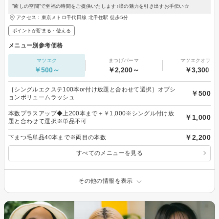
”癒しの空間”で至福の時間をご提供いたします♪瞳の魅力を引き出すお手伝い☆
アクセス：東京メトロ千代田線 北千住駅 徒歩5分
ポイントが貯まる・使える
メニュー別参考価格
マツエク
まつげパーマ
マツエクオフの
￥500～
￥2,200～
￥3,300～
［シングルエクステ100本or付け放題と合わせて選択］オプシ
￥500
ョンボリュームラッシュ
本数プラスアップ◆上200本まで＋￥1,000※シングル付け放
￥1,000
題と合わせて選択※単品不可
￥2,200
下まつ毛単品40本まで※両目の本数
すべてのメニューを見る
その他の情報を表示