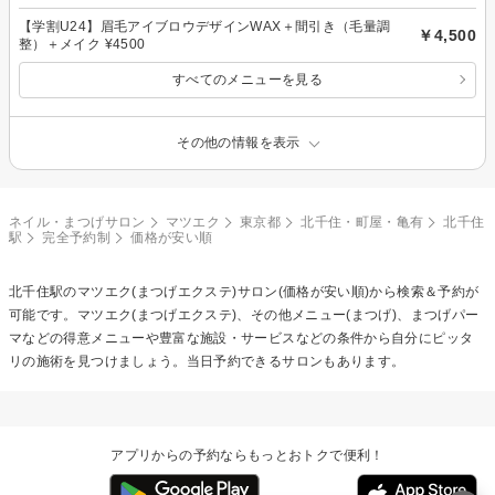
【学割U24】眉毛アイブロウデザインWAX＋間引き（毛量調
￥4,500
整）＋メイク ¥4500
すべてのメニューを見る
その他の情報を表示
ネイル・まつげサロン
マツエク
東京都
北千住・町屋・亀有
北千住
駅
完全予約制
価格が安い順
北千住駅の
マツエク(まつげエクステ)
サロン(価格が安い順)から検索＆予約が
可能です。マツエク(まつげエクステ)、その他メニュー(まつげ)、まつげパー
マなどの得意メニューや豊富な施設・サービスなどの条件から自分にピッタ
リの施術を見つけましょう。当日予約できるサロンもあります。
アプリからの予約ならもっとおトクで便利！