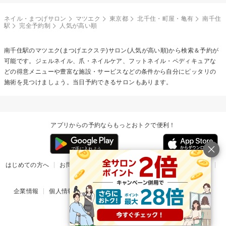
ネイル・まつげサロン
マツエク
東京都
北千住・町屋・亀有
南千住
駅
完全予約制
人気が高い順
南千住駅の
マツエク(まつげエクステ)
サロン(人気が高い順)から検索＆予約が
可能です。ジェルネイル、爪・ネイルケア、フットネイル・ペディキュアな
どの得意メニューや豊富な施設・サービスなどの条件から自分にピッタリの
施術を見つけましょう。当日予約できるサロンもあります。
アプリからの予約ならもっとおトクで便利！
はじめての方へ
お問い合わせ
ヘルプ
リリース情報
利用規約
掲載ご希望のサロン様
企業情報
個人情報保護方針
楽天のサービス一覧
アプリ一覧
© Rakuten Group, Inc.