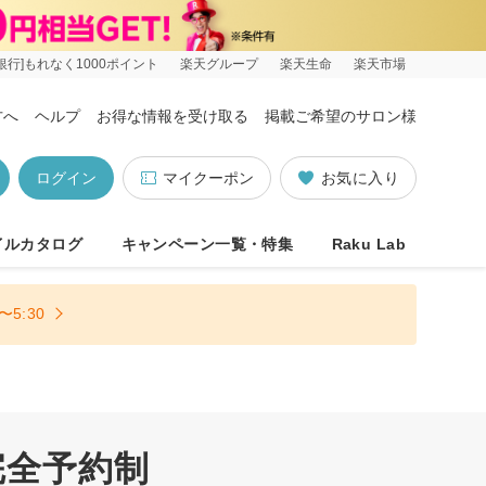
銀行]もれなく1000ポイント
楽天グループ
楽天生命
楽天市場
方へ
ヘルプ
お得な情報を受け取る
掲載ご希望のサロン様
ログイン
マイクーポン
お気に入り
イルカタログ
キャンペーン一覧・特集
Raku Lab
5:30
完全予約制