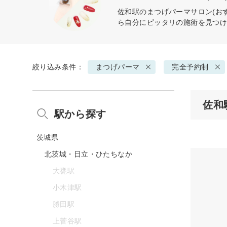
佐和駅の
まつげパーマ
サロン(お
ら自分にピッタリの施術を見つ
絞り込み条件：
まつげパーマ
完全予約制
佐和
駅から探す
茨城県
北茨城・日立・ひたちなか
大甕駅
小木津駅
勝田駅
上菅谷駅